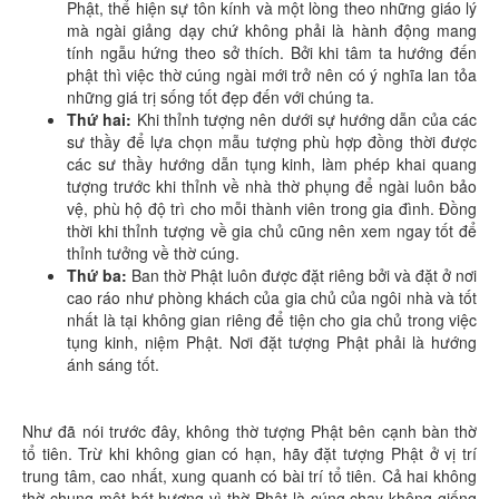
Phật, thể hiện sự tôn kính và một lòng theo những giáo lý
mà ngài giảng dạy chứ không phải là hành động mang
tính ngẫu hứng theo sở thích. Bởi khi tâm ta hướng đến
phật thì việc thờ cúng ngài mới trở nên có ý nghĩa lan tỏa
những giá trị sống tốt đẹp đến với chúng ta.
Thứ hai:
Khi thỉnh tượng nên dưới sự hướng dẫn của các
sư thầy để lựa chọn mẫu tượng phù hợp đồng thời được
các sư thầy hướng dẫn tụng kinh, làm phép khai quang
tượng trước khi thỉnh về nhà thờ phụng để ngài luôn bảo
vệ, phù hộ độ trì cho mỗi thành viên trong gia đình. Đồng
thời khi thỉnh tượng về gia chủ cũng nên xem ngay tốt để
thỉnh tưởng về thờ cúng.
Thứ ba:
Ban thờ Phật luôn được đặt riêng bởi và đặt ở nơi
cao ráo như phòng khách của gia chủ của ngôi nhà và tốt
nhất là tại không gian riêng để tiện cho gia chủ trong việc
tụng kinh, niệm Phật. Nơi đặt tượng Phật phải là hướng
ánh sáng tốt.
Như đã nói trước đây, không thờ tượng Phật bên cạnh bàn thờ
tổ tiên. Trừ khi không gian có hạn, hãy đặt tượng Phật ở vị trí
trung tâm, cao nhất, xung quanh có bài trí tổ tiên. Cả hai không
thờ chung một bát hương vì thờ Phật là cúng chay không giống