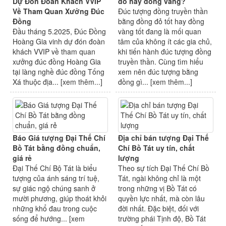
Dự Đón Đoàn Khách VVIP
đỏ hay đồng vàng?
Về Tham Quan Xưởng Đúc
Đúc tượng đồng truyền thần
Đồng
bằng đồng đỏ tốt hay đồng
Đầu tháng 5.2025, Đúc Đồng
vàng tốt đang là mối quan
Hoàng Gia vinh dự đón đoàn
tâm của không ít các gia chủ,
khách VVIP về tham quan
khi tiến hành đúc tượng đồng
xưởng đúc đồng Hoàng Gia
truyền thần. Cùng tìm hiểu
tại làng nghề đúc đồng Tống
xem nên đúc tượng bằng
Xá thuộc địa... [
xem thêm...
]
đồng gì... [
xem thêm...
]
Báo Giá tượng Đại Thế Chí
Địa chỉ bán tượng Đại Thế
Bồ Tát bằng đồng chuẩn,
Chí Bồ Tát uy tín, chất
giá rẻ
lượng
Đại Thế Chí Bộ Tát là biểu
Theo sự tích Đại Thế Chí Bồ
tượng của ánh sáng trí tuệ,
Tát, ngài không chỉ là một
sự giác ngộ chúng sanh ở
trong những vị Bồ Tát có
mười phương, giúp thoát khỏi
quyền lực nhất, mà còn lâu
những khổ đau trong cuộc
đời nhất. Đặc biệt, đối với
sống để hướng... [
xem
trường phái Tịnh độ, Bồ Tát