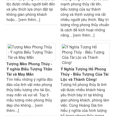
lộc được nhiều người biết đến
mạnh phong thủy rất lớn,
và yêu thích lựa chọn đặt tại
biểu tượng của sự thành
không gian phòng khách
công và thịnh vượng mà rất
hoặc... [
xem thêm...
]
nhiều người yêu thích. Bày trí
tượng rồng phong thủy chuẩn
là cách để kích hoạt những
năng... [
xem thêm...
]
Tượng Mèo Phong Thủy -
Ý nghĩa Biểu Tượng Thần
Ý Nghĩa Tượng Hổ Phong
Tài và May Mắn
Thủy - Biểu Tượng Của Tài
Tìm hiểu những ý nghĩa độc
Lộc và Thành Công!
đáo của linh vật mèo phong
Tượng hổ phong thủy là linh
thủy biểu tượng cho tài lộc,
vật được nhiều khách hàng
may mắn và vui vẻ. Top 5
yêu thích bày trí tại không
mẫu tượng mèo phong thủy
gian phòng khách, phòng làm
đẹp cho không... [
xem
việc. Cùng Hoàng Gia tìm
thêm...
]
hiểu ý nghĩa của hình tượng
hổ trong phong thủy mang