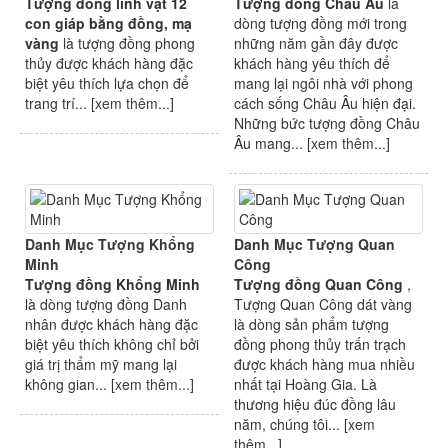
Tượng đồng linh vật 12
Tượng đồng Châu Âu
là
con giáp bằng đồng, mạ
dòng tượng đồng mới trong
vàng
là tượng đồng phong
những năm gần đây được
thủy được khách hàng đặc
khách hàng yêu thích để
biệt yêu thích lựa chọn để
mang lại ngôi nhà với phong
trang trí... [
xem thêm...
]
cách sống Châu Âu hiện đại.
Những bức tượng đồng Châu
Âu mang... [
xem thêm...
]
Danh Mục Tượng Khổng
Danh Mục Tượng Quan
Minh
Công
Tượng đồng Khổng Minh
Tượng đồng Quan Công
,
là dòng tượng đồng Danh
Tượng Quan Công dát vàng
nhân được khách hàng đặc
là dòng sản phẩm tượng
biệt yêu thích không chỉ bởi
đồng phong thủy trấn trạch
giá trị thẩm mỹ mang lại
được khách hàng mua nhiều
không gian... [
xem thêm...
]
nhất tại Hoàng Gia. Là
thương hiệu đúc đồng lâu
năm, chúng tôi... [
xem
thêm...
]