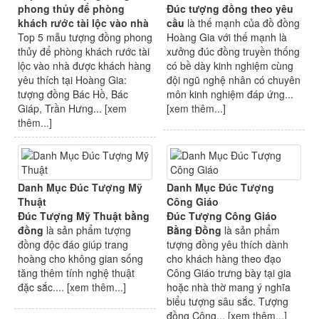
phong thủy để phòng
Đúc tượng đồng theo yêu
khách rước tài lộc vào nhà
cầu
là thế mạnh của đồ đồng
Top 5 mẫu tượng đồng phong
Hoàng Gia với thế mạnh là
thủy để phòng khách rước tài
xưởng đúc đồng truyền thống
lộc vào nhà được khách hàng
có bề dày kinh nghiệm cùng
yêu thích tại Hoàng Gia:
đội ngũ nghệ nhân có chuyên
tượng đồng Bác Hồ, Bác
môn kinh nghiệm đáp ứng...
Giáp, Trần Hưng... [
xem
[
xem thêm...
]
thêm...
]
Danh Mục Đúc Tượng Mỹ
Danh Mục Đúc Tượng
Thuật
Công Giáo
Đúc Tượng Mỹ Thuật bằng
Đúc Tượng Công Giáo
đồng
là sản phẩm tượng
Bằng Đồng
là sản phẩm
đồng độc đáo giúp trang
tượng đồng yêu thích dành
hoàng cho không gian sống
cho khách hàng theo đạo
tăng thêm tính nghệ thuật
Công Giáo trưng bày tại gia
đặc sắc.... [
xem thêm...
]
hoặc nhà thờ mang ý nghĩa
biểu tượng sâu sắc. Tượng
đồng Công... [
xem thêm...
]