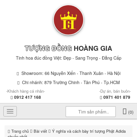
TƯỢNG ĐỒNG
HOÀNG GIA
Tinh hoa đúc đồng Việt: Đẹp - Sang Trọng - Đẳng Cấp
Showroom: 66 Nguyễn Xiển - Thanh Xuân - Hà Nội
Chi nhánh: 879 Trường Chinh - Tân Phú - Tp.HCM
-Khách hàng cá nhân-
-Dự án, bán buôn-
0912 417 168
0971 401 879
Toggle
(0)
navigation
Trang chủ
Bài viết
Ý nghĩa và cách bày trí tượng Phật Adida
chuẩn nhất