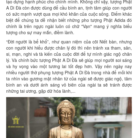
tạo dựng hạnh phúc cho chính mình. Không chỉ vậy, tượng Phật
A Di Đà còn được dùng để cầu bình an, tịnh tâm giúp con người
có sức mạnh vượt qua mọi khó khăn của cuộc sống. Điểm khác
biệt để chúng ta dễ nhận biết những pho tượng Phật Adida đó
chính là trên ngực ngài luôn có chữ "Vạn" mang ý nghĩa biểu
tượng cho sự may mắn, điềm lành.
“Đời người là bể khổ”, như quan niệm của cõi Niết bàn, nhưng
con người khi hiểu được chân lý đó thì nên tránh xa tham, sân,
si, mạn, nghi và tà kiến ​​của cuộc đời để tự mình giác ngộ chân
lý. Và chính bức tượng Phật A Di Đà sẽ giúp mọi người soi sáng
và hy vọng vào một tương lai tốt đẹp hơn. Vậy nên ngày nay
nhiều người thờ phụng tượng Phật A Di Đà trong nhà để mỗi khi
ta nhìn vào gương mặt nhân từ của ngài sẽ được giác ngộ, tâm
bình an và dưới ánh sáng vô biên của ngài ta sẽ tránh được
những tai ương, gặp dữ hóa lành,...