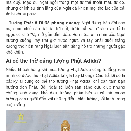
ma quỷ. Mặc dù Ngài ngồi trong một tư thế thoải mái, tự do,
nhưng chính sự tĩnh lặng của Ngài đã khiến mọi thế lực của cái
ác bị khuất phục.
- Tượng Phật A Di Đà phóng quang
: Ngài đứng trên đài sen
mặc một chiếc áo dài dài tới đất, được cắt vát ở viền và để lộ
ngực có chữ "Vạn" ở gần đỉnh đầu. Hơn nữa, ánh nhìn của Ngài
hướng xuống, tay trái giơ trước ngực và tay phải duỗi thẳng
xuống thể hiện rằng Ngài luôn sẵn sàng hỗ trợ những người gặp
khó khăn.
Ai có thể thờ cúng tượng Phật Adida?
Nhiều khách hàng khi mua tượng Phật Adida cũng lo lắng xem
mình có được thờ Phật Adida tại gia hay không? Câu trả lời đó là
bất kỳ ai cũng có thể thờ tượng Phật Adida, chỉ cần tâm bạn
hướng đến Phật. Bởi Ngài sẽ luôn sẵn sàng cứu giúp những
chúng sinh đang khổ đau, không phân biệt ai cả mà muốn
hướng con người đến với những điều thiện lượng, tốt lành trong
cuộc sống.