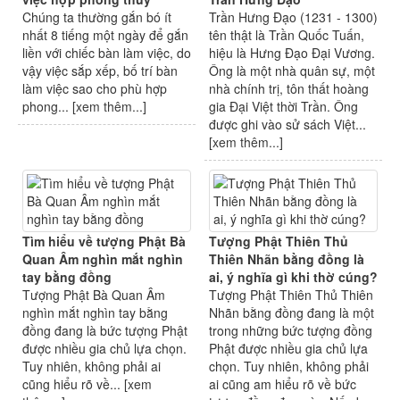
Chúng ta thường gắn bó ít
Trần Hưng Đạo (1231 - 1300)
nhất 8 tiếng một ngày để gắn
tên thật là Trần Quốc Tuấn,
liền với chiếc bàn làm việc, do
hiệu là Hưng Đạo Đại Vương.
vậy việc sắp xếp, bố trí bàn
Ông là một nhà quân sự, một
làm việc sao cho phù hợp
nhà chính trị, tôn thất hoàng
phong... [
xem thêm...
]
gia Đại Việt thời Trần. Ông
được ghi vào sử sách Việt...
[
xem thêm...
]
Tìm hiểu về tượng Phật Bà
Tượng Phật Thiên Thủ
Quan Âm nghìn mắt nghìn
Thiên Nhãn bằng đồng là
tay bằng đồng
ai, ý nghĩa gì khi thờ cúng?
Tượng Phật Bà Quan Âm
Tượng Phật Thiên Thủ Thiên
nghìn mắt nghìn tay bằng
Nhãn bằng đồng đang là một
đồng đang là bức tượng Phật
trong những bức tượng đồng
được nhiều gia chủ lựa chọn.
Phật được nhiều gia chủ lựa
Tuy nhiên, không phải ai
chọn. Tuy nhiên, không phải
cũng hiểu rõ về... [
xem
ai cũng am hiểu rõ về bức