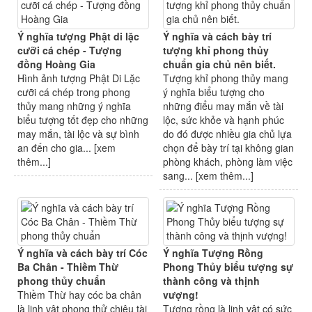
Ý nghĩa tượng Phật di lặc
Ý nghĩa và cách bày trí
cưỡi cá chép - Tượng
tượng khỉ phong thủy
đồng Hoàng Gia
chuẩn gia chủ nên biết.
Hình ảnh tượng Phật Di Lặc
Tượng khỉ phong thủy mang
cưỡi cá chép trong phong
ý nghĩa biểu tượng cho
thủy mang những ý nghĩa
những điểu may mắn về tài
biểu tượng tốt đẹp cho những
lộc, sức khỏe và hạnh phúc
may mắn, tài lộc và sự bình
do đó được nhiều gia chủ lựa
an đến cho gia... [
xem
chọn để bày trí tại không gian
thêm...
]
phòng khách, phòng làm việc
sang... [
xem thêm...
]
Ý nghĩa và cách bày trí Cóc
Ý nghĩa Tượng Rồng
Ba Chân - Thiềm Thừ
Phong Thủy biểu tượng sự
phong thủy chuẩn
thành công và thịnh
Thiềm Thừ hay cóc ba chân
vượng!
là linh vật phong thử chiêu tài
Tượng rồng là linh vật có sức