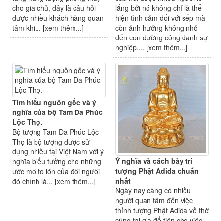
cho gia chủ, đây là câu hỏi
lắng bởi nó không chỉ là thể
được nhiều khách hàng quan
hiện tình cảm đối với sếp mà
tâm khi... [
xem thêm...
]
còn ảnh hưởng không nhỏ
đến con đường công danh sự
nghiệp.... [
xem thêm...
]
Tìm hiểu nguồn gốc và ý
nghĩa của bộ Tam Đa Phúc
Lộc Thọ.
Bộ tượng Tam Đa Phúc Lộc
Thọ là bộ tượng được sử
dụng nhiều tại Việt Nam với ý
Ý nghĩa và cách bày trí
nghĩa biểu tưởng cho những
tượng Phật Adida chuẩn
ước mơ to lớn của đời người
nhất
đó chính là... [
xem thêm...
]
Ngày nay càng có nhiều
người quan tâm đến việc
thỉnh tượng Phật Adida về thờ
cúng tại gia để tiện cho việc