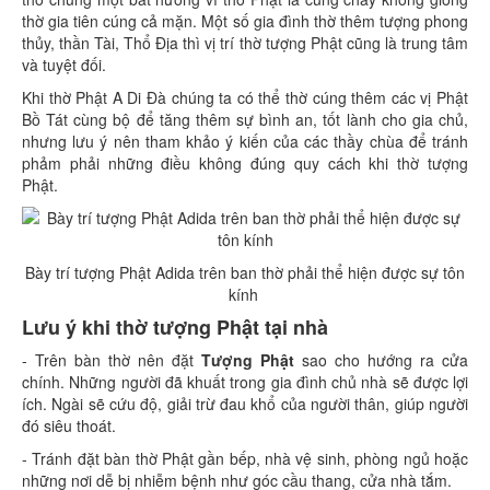
thờ gia tiên cúng cả mặn. Một số gia đình thờ thêm tượng phong
thủy, thần Tài, Thổ Địa thì vị trí thờ tượng Phật cũng là trung tâm
và tuyệt đối.
Khi thờ Phật A Di Đà chúng ta có thể thờ cúng thêm các vị Phật
Bồ Tát cùng bộ để tăng thêm sự bình an, tốt lành cho gia chủ,
nhưng lưu ý nên tham khảo ý kiến của các thầy chùa để tránh
phảm phải những điều không đúng quy cách khi thờ tượng
Phật.
Bày trí tượng Phật Adida trên ban thờ phải thể hiện được sự tôn
kính
Lưu ý khi thờ tượng Phật tại nhà
- Trên bàn thờ nên đặt
Tượng Phật
sao cho hướng ra cửa
chính. Những người đã khuất trong gia đình chủ nhà sẽ được lợi
ích. Ngài sẽ cứu độ, giải trừ đau khổ của người thân, giúp người
đó siêu thoát.
- Tránh đặt bàn thờ Phật gần bếp, nhà vệ sinh, phòng ngủ hoặc
những nơi dễ bị nhiễm bệnh như góc cầu thang, cửa nhà tắm.