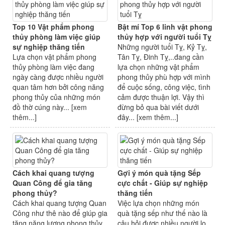
Top 10 Vật phẩm phong
Bật mí Top 6 linh vật phong
thủy phòng làm việc giúp
thủy hợp với người tuổi Tỵ
sự nghiệp thăng tiến
Những người tuổi Tỵ, Kỷ Tỵ,
Lựa chọn vật phẩm phong
Tân Tỵ, Đinh Tỵ,..đang cần
thủy phòng làm việc đang
lựa chọn những vật phẩm
ngày càng được nhiều người
phong thủy phù hợp với mình
quan tâm hơn bởi công năng
để cuộc sống, công việc, tình
phong thủy của những món
cảm được thuận lợi. Vậy thì
đồ thờ cúng này... [
xem
đừng bỏ qua bài viết dưới
thêm...
]
đây... [
xem thêm...
]
Cách khai quang tượng
Gợi ý món quà tặng Sếp
Quan Công để gia tăng
cực chất - Giúp sự nghiệp
phong thủy?
thăng tiến
Cách khai quang tượng Quan
Việc lựa chọn những món
Công như thê nào để giúp gia
quà tặng sếp như thế nào là
tăng năng lượng phong thủy
câu hỏi được nhiều người lo