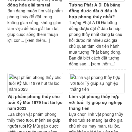
đồng hóa giải tam tai
Tượng Phật A Di Đà bằng
Bạn đang muốn tìm vật phẩm
đồng được đặt ở đâu là
phong thủy để đặt trong
hợp phong thủy nhất?
không gian sống, không gian
Tượng Phật A Di Đà bằng
làm việc để hóa giải tam tai,
đồng được đặt ở đâu là hợp
giúp cuộc sống thêm thuận
phong thủy nhất đang là câu
lợi, con... [
xem thêm...
]
hỏi được rất nhiều các gia
chủ quan tâm khi tiến hành
mua tượng Phật bằng đồng.
Bạn đã biết cách đặt tượng
đồng sao... [
xem thêm...
]
Vật phẩm phong thủy cho
Linh vật phong thủy hợp
tuổi Kỷ Mùi 1979 hút tài lộc
với tuổi Tý giúp sự nghiệp
năm 2023
thăng tiến
Lựa chọn vật phẩm phong
Lựa chọn linh vật phong thủy
thủy theo tuổi, mệnh sẽ giúp
theo tuổi sẽ mang lại cho gia
người tuổi Kỷ Mùi gặp được
chủ nhiều may mắn, tài lộc,
nhiều may mắn trong công
sức khỏe dồi dào, vậy nên