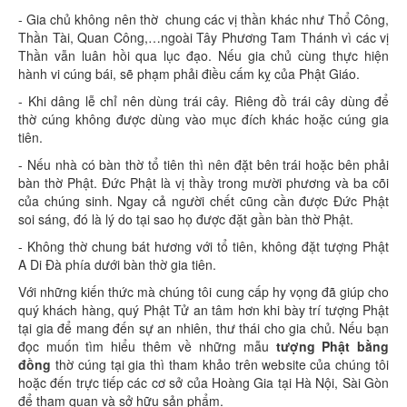
- Gia chủ không nên thờ chung các vị thần khác như Thổ Công,
Thần Tài, Quan Công,…ngoài Tây Phương Tam Thánh vì các vị
Thần vẫn luân hồi qua lục đạo. Nếu gia chủ cùng thực hiện
hành vi cúng bái, sẽ phạm phải điều cấm kỵ của Phật Giáo.
- Khi dâng lễ chỉ nên dùng trái cây. Riêng đồ trái cây dùng để
thờ cúng không được dùng vào mục đích khác hoặc cúng gia
tiên.
- Nếu nhà có bàn thờ tổ tiên thì nên đặt bên trái hoặc bên phải
bàn thờ Phật. Đức Phật là vị thầy trong mười phương và ba cõi
của chúng sinh. Ngay cả người chết cũng cần được Đức Phật
soi sáng, đó là lý do tại sao họ được đặt gần bàn thờ Phật.
- Không thờ chung bát hương với tổ tiên, không đặt tượng Phật
A Di Đà phía dưới bàn thờ gia tiên.
Với những kiến thức mà chúng tôi cung cấp hy vọng đã giúp cho
quý khách hàng, quý Phật Tử an tâm hơn khi bày trí tượng Phật
tại gia để mang đến sự an nhiên, thư thái cho gia chủ. Nếu bạn
đọc muốn tìm hiểu thêm về những mẫu
tượng Phật bằng
đồng
thờ cúng tại gia thì tham khảo trên website của chúng tôi
hoặc đến trực tiếp các cơ sở của Hoàng Gia tại Hà Nội, Sài Gòn
để tham quan và sở hữu sản phẩm.