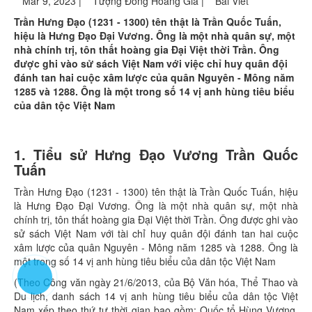
Mar 9, 2023 |
Tượng Đồng Hoàng Gia |
Bài Viết
Trần Hưng Đạo (1231 - 1300) tên thật là Trần Quốc Tuấn,
hiệu là Hưng Đạo Đại Vương. Ông là một nhà quân sự, một
nhà chính trị, tôn thất hoàng gia Đại Việt thời Trần. Ông
được ghi vào sử sách Việt Nam với việc chỉ huy quân đội
đánh tan hai cuộc xâm lược của quân Nguyên - Mông năm
1285 và 1288. Ông là một trong số 14 vị anh hùng tiêu biểu
của dân tộc Việt Nam
1. Tiểu sử Hưng Đạo Vương Trần Quốc
Tuấn
Trần Hưng Đạo (1231 - 1300) tên thật là Trần Quốc Tuấn, hiệu
là Hưng Đạo Đại Vương. Ông là một nhà quân sự, một nhà
chính trị, tôn thất hoàng gia Đại Việt thời Trần. Ông được ghi vào
sử sách Việt Nam với tài chỉ huy quân đội đánh tan hai cuộc
xâm lược của quân Nguyên - Mông năm 1285 và 1288. Ông là
một trong số 14 vị anh hùng tiêu biểu của dân tộc Việt Nam
(Theo Công văn ngày 21/6/2013, của Bộ Văn hóa, Thể Thao và
Du lịch, danh sách 14 vị anh hùng tiêu biểu của dân tộc Việt
Nam xếp theo thứ tự thời gian bao gồm: Quốc tổ Hùng Vương,