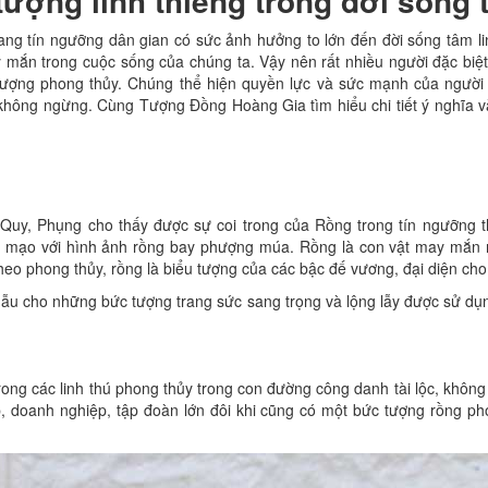
ượng linh thiêng trong đời sống 
mang tín ngưỡng dân gian có sức ảnh hưởng to lớn đến đời sống tâm li
y mắn trong cuộc sống của chúng ta. Vậy nên rất nhiều người đặc biệ
lượng phong thủy. Chúng thể hiện quyền lực và sức mạnh của người 
không ngừng. Cùng Tượng Đồng Hoàng Gia tìm hiểu chi tiết ý nghĩa và
, Quy, Phụng cho thấy được sự coi trong của Rồng trong tín ngưỡng 
ếu mạo với hình ảnh rồng bay phượng múa. Rồng là con vật may mắn n
Theo phong thủy, rồng là biểu tượng của các bậc đế vương, đại diện ch
mẫu cho những bức tượng trang sức sang trọng và lộng lẫy được sử dụ
ong các linh thú phong thủy trong con đường công danh tài lộc, không
 doanh nghiệp, tập đoàn lớn đôi khi cũng có một bức tượng rồng ph