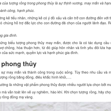
a của tượng rồng trong phong thủy là sự thịnh vương, may mắn và hạ
hành công, hạnh phúc.
hững kẻ tiểu nhân, những kẻ có ý đồ xấu và cản trở con đường đến với 
ó chúng hỗ trợ đắc lực cho con đường đã chọn của người lãnh đạo. Rồ
g gia đình.
hững biểu tượng phong thủy may mắn, được cho là có tác dụng cầu 
 vợ chồng, hòa thuận hơn, từ đó giúp hôn nhân và tình yêu đôi lứa hạ
ện của sức mạnh, quyền lực và hạnh phúc gia đình.
 phong thủy
 sự may mắn và thành công trong cuộc sống. Tùy theo nhu cầu và 
Tượng rồng bằng đồng, điêu khắc hình khối,….
ường là những vật phẩm phong thủy được nhiều người lựa chọn bởi m
mà vẫn toát lên vẻ uy nghiêm, hào khí. Khi chọn tượng rồng, hãy ch
g rồng đồng mạ vàng.