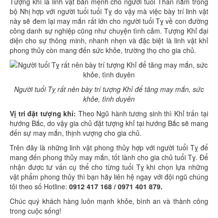
Tượng khỉ là linh vật bản mệnh cho người tuổi Thân nằm trong
bộ Nhị hợp với người tuổi tuổi Tỵ do vậy mà việc bày trí linh vật
này sẽ đem lại may mắn rất lớn cho người tuổi Tỵ về con đường
công danh sự nghiệp cũng như chuyện tình cảm. Tượng Khỉ đại
diện cho sự thông minh, nhanh nhẹn và đặc biệt là linh vật khỉ
phong thủy còn mang đến sức khỏe, trường thọ cho gia chủ.
Người tuổi Tỵ rất nên bày trí tượng Khỉ để tăng may mắn, sức
khỏe, tình duyên
Vị trí đặt tượng khỉ:
Theo Ngũ hành tương sinh thì Khỉ trấn tại
hướng Bắc, do vậy gia chủ đặt tượng khỉ tại hướng Bắc sẽ mang
đến sự may mắn, thịnh vượng cho gia chủ.
Trên đây là những linh vật phong thủy hợp với người tuổi Tỵ để
mang đến phong thủy may mắn, tốt lành cho gia chủ tuổi Tỵ. Để
nhận được tư vấn cụ thể cho từng tuổi Tỵ khi chọn lựa những
vật phẩm phong thủy thì bạn hãy liên hệ ngay với đội ngũ chúng
tôi theo số Hotline:
0912 417 168 / 0971 401 879.
Chúc quý khách hàng luôn mạnh khỏe, bình an và thành công
trong cuộc sống!