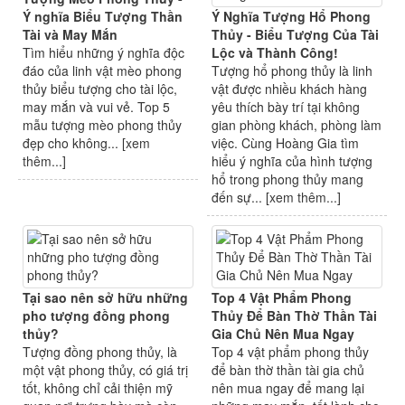
Ý nghĩa Biểu Tượng Thần
Ý Nghĩa Tượng Hổ Phong
Tài và May Mắn
Thủy - Biểu Tượng Của Tài
Tìm hiểu những ý nghĩa độc
Lộc và Thành Công!
đáo của linh vật mèo phong
Tượng hổ phong thủy là linh
thủy biểu tượng cho tài lộc,
vật được nhiều khách hàng
may mắn và vui vẻ. Top 5
yêu thích bày trí tại không
mẫu tượng mèo phong thủy
gian phòng khách, phòng làm
đẹp cho không... [
xem
việc. Cùng Hoàng Gia tìm
thêm...
]
hiểu ý nghĩa của hình tượng
hổ trong phong thủy mang
đến sự... [
xem thêm...
]
Tại sao nên sở hữu những
Top 4 Vật Phẩm Phong
pho tượng đồng phong
Thủy Để Bàn Thờ Thần Tài
thủy?
Gia Chủ Nên Mua Ngay
Tượng đồng phong thủy, là
Top 4 vật phẩm phong thủy
một vật phong thủy, có giá trị
để bàn thờ thần tài gia chủ
tốt, không chỉ cải thiện mỹ
nên mua ngay để mang lại