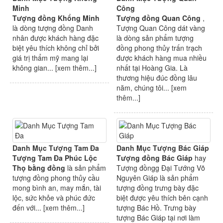
Minh
Công
Tượng đồng Khổng Minh
Tượng đồng Quan Công
,
là dòng tượng đồng Danh
Tượng Quan Công dát vàng
nhân được khách hàng đặc
là dòng sản phẩm tượng
biệt yêu thích không chỉ bởi
đồng phong thủy trấn trạch
giá trị thẩm mỹ mang lại
được khách hàng mua nhiều
không gian... [
xem thêm...
]
nhất tại Hoàng Gia. Là
thương hiệu đúc đồng lâu
năm, chúng tôi... [
xem
thêm...
]
Danh Mục Tượng Tam Đa
Danh Mục Tượng Bác Giáp
Tượng Tam Đa Phúc Lộc
Tượng đồng Bác Giáp
hay
Thọ bằng đồng
là sản phẩm
Tượng đồngg Đại Tướng Võ
tượng đồng phong thủy cầu
Nguyên Giáp là sản phẩm
mong bình an, may mắn, tài
tượng đồng trưng bày đặc
lộc, sức khỏe và phúc đức
biệt được yêu thích bên cạnh
đến với... [
xem thêm...
]
tượng Bác Hồ. Trưng bày
tượng Bác Giáp tại nơi làm