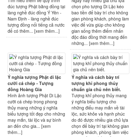
Tìm hiểu thêm về quy trình
Ngày nay nhiều gia chủ lựa
đúc tượng Phật bằng đồng tại
chọn pho tượng Di Lặc kéo
làng nghề đúc đồng Ý Yên -
bao tiền để bày trí cho không
Nam Định - làng nghề đúc
gian phòng khách, phòng làm
tượng đồng nổi tiếng cả nước
việc để vừa giúp cho không
để có thêm... [
xem thêm...
]
gian sống thêm điểm nhấn
độc đáo đồng thời mang đến
những... [
xem thêm...
]
Ý nghĩa tượng Phật di lặc
Ý nghĩa và cách bày trí
cưỡi cá chép - Tượng
tượng khỉ phong thủy
đồng Hoàng Gia
chuẩn gia chủ nên biết.
Hình ảnh tượng Phật Di Lặc
Tượng khỉ phong thủy mang
cưỡi cá chép trong phong
ý nghĩa biểu tượng cho
thủy mang những ý nghĩa
những điểu may mắn về tài
biểu tượng tốt đẹp cho những
lộc, sức khỏe và hạnh phúc
may mắn, tài lộc và sự bình
do đó được nhiều gia chủ lựa
an đến cho gia... [
xem
chọn để bày trí tại không gian
thêm...
]
phòng khách, phòng làm việc