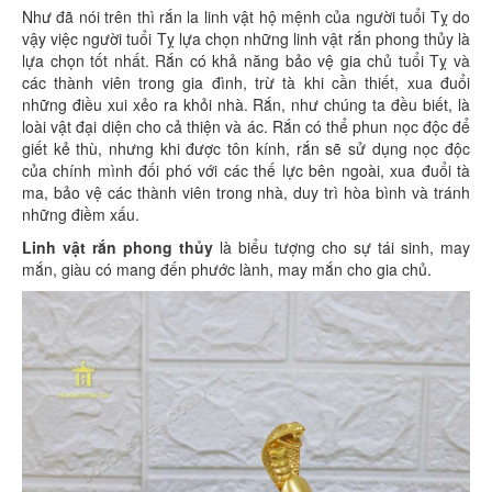
Như đã nói trên thì rắn la linh vật hộ mệnh của người tuổi Tỵ do
vậy việc người tuổi Tỵ lựa chọn những linh vật rắn phong thủy là
lựa chọn tốt nhất. Rắn có khả năng bảo vệ gia chủ tuổi Tỵ và
các thành viên trong gia đình, trừ tà khi cần thiết, xua đuổi
những điều xui xẻo ra khỏi nhà. Rắn, như chúng ta đều biết, là
loài vật đại diện cho cả thiện và ác. Rắn có thể phun nọc độc để
giết kẻ thù, nhưng khi được tôn kính, rắn sẽ sử dụng nọc độc
của chính mình đối phó với các thế lực bên ngoài, xua đuổi tà
ma, bảo vệ các thành viên trong nhà, duy trì hòa bình và tránh
những điềm xấu.
Linh vật rắn phong thủy
là biểu tượng cho sự tái sinh, may
mắn, giàu có mang đến phước lành, may mắn cho gia chủ.