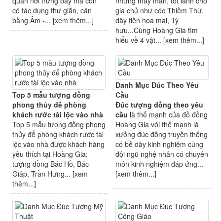
quan nơi trưng bày mà còn
những may mắn, tốt lành cho
có tác dụng thư giãn, cân
gia chủ như cóc Thiềm Thừ,
bằng Âm -... [
xem thêm...
]
dây tiền hoa mai, Tỳ
hưu,..Cùng Hoàng Gia tìm
hiểu về 4 vật... [
xem thêm...
]
Danh Mục Đúc Theo Yêu
Top 5 mẫu tượng đồng
Cầu
phong thủy để phòng
Đúc tượng đồng theo yêu
khách rước tài lộc vào nhà
cầu
là thế mạnh của đồ đồng
Top 5 mẫu tượng đồng phong
Hoàng Gia với thế mạnh là
thủy để phòng khách rước tài
xưởng đúc đồng truyền thống
lộc vào nhà được khách hàng
có bề dày kinh nghiệm cùng
yêu thích tại Hoàng Gia:
đội ngũ nghệ nhân có chuyên
tượng đồng Bác Hồ, Bác
môn kinh nghiệm đáp ứng...
Giáp, Trần Hưng... [
xem
[
xem thêm...
]
thêm...
]