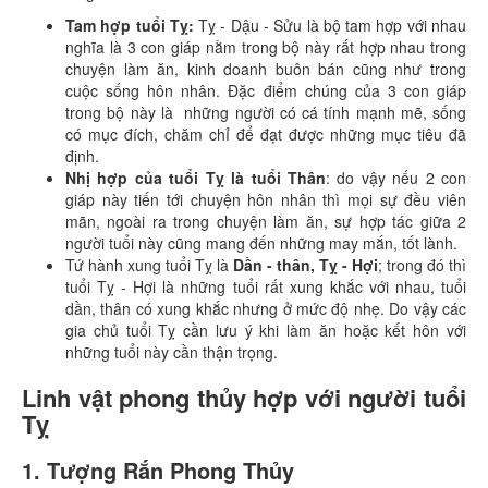
Tam hợp tuổi Tỵ:
Tỵ - Dậu - Sửu là bộ tam hợp với nhau
nghĩa là 3 con giáp nằm trong bộ này rất hợp nhau trong
chuyện làm ăn, kinh doanh buôn bán cũng như trong
cuộc sống hôn nhân. Đặc điểm chúng của 3 con giáp
trong bộ này là những người có cá tính mạnh mẽ, sống
có mục đích, chăm chỉ để đạt được những mục tiêu đã
định.
Nhị hợp của tuổi Tỵ là tuổi Thân
: do vậy nếu 2 con
giáp này tiến tới chuyện hôn nhân thì mọi sự đều viên
mãn, ngoài ra trong chuyện làm ăn, sự hợp tác giữa 2
người tuổi này cũng mang đến những may mắn, tốt lành.
Tứ hành xung tuổi Tỵ là
Dần - thân, Tỵ - Hợi
; trong đó thì
tuổi Tỵ - Hợi là những tuổi rất xung khắc với nhau, tuổi
dần, thân có xung khắc nhưng ở mức độ nhẹ. Do vậy các
gia chủ tuổi Tỵ cần lưu ý khi làm ăn hoặc kết hôn với
những tuổi này cần thận trọng.
Linh vật phong thủy hợp với người tuổi
Tỵ
1. Tượng Rắn Phong Thủy