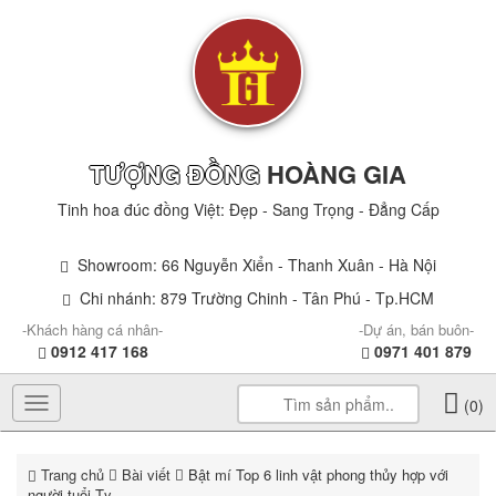
TƯỢNG ĐỒNG
HOÀNG GIA
Tinh hoa đúc đồng Việt: Đẹp - Sang Trọng - Đẳng Cấp
Showroom: 66 Nguyễn Xiển - Thanh Xuân - Hà Nội
Chi nhánh: 879 Trường Chinh - Tân Phú - Tp.HCM
-Khách hàng cá nhân-
-Dự án, bán buôn-
0912 417 168
0971 401 879
Toggle
(0)
navigation
Trang chủ
Bài viết
Bật mí Top 6 linh vật phong thủy hợp với
người tuổi Tỵ