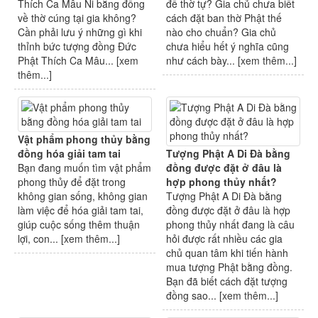
Thích Ca Mâu Ni bằng đồng
để thờ tự? Gia chủ chưa biết
về thờ cúng tại gia không?
cách đặt ban thờ Phật thế
Cần phải lưu ý những gì khi
nào cho chuẩn? Gia chủ
thỉnh bức tượng đồng Đức
chưa hiểu hết ý nghĩa cũng
Phật Thích Ca Mâu... [
xem
như cách bày... [
xem thêm...
]
thêm...
]
Vật phẩm phong thủy bằng
đồng hóa giải tam tai
Tượng Phật A Di Đà bằng
Bạn đang muốn tìm vật phẩm
đồng được đặt ở đâu là
phong thủy để đặt trong
hợp phong thủy nhất?
không gian sống, không gian
Tượng Phật A Di Đà bằng
làm việc để hóa giải tam tai,
đồng được đặt ở đâu là hợp
giúp cuộc sống thêm thuận
phong thủy nhất đang là câu
lợi, con... [
xem thêm...
]
hỏi được rất nhiều các gia
chủ quan tâm khi tiến hành
mua tượng Phật bằng đồng.
Bạn đã biết cách đặt tượng
đồng sao... [
xem thêm...
]