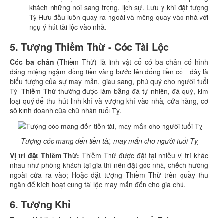
khách những nơi sang trọng, lịch sự. Lưu ý khi đặt tượng
Tỳ Hưu đầu luôn quay ra ngoài và mông quay vào nhà với
ngụ ý hút tài lộc vào nhà.
5. Tượng Thiềm Thừ - Cóc Tài Lộc
Cóc ba chân
(Thiềm Thừ) là linh vật cổ có ba chân có hình
dáng miệng ngậm đồng tiền vàng bước lên đống tiền cổ - đây là
biểu tượng của sự may mắn, giàu sang, phú quý cho người tuổi
Tý. Thiềm Thừ thường được làm bằng đá tự nhiên, đá quý, kim
loại quý để thu hút linh khí và vượng khí vào nhà, cửa hàng, cơ
sở kinh doanh của chủ nhân tuổi Tỵ.
Tượng cóc mang đến tiền tài, may mắn cho người tuổi Tỵ
Vị trí đặt Thiềm Thừ:
Thiềm Thừ được đặt tại nhiều vị trí khác
nhau như phòng khách tại gia thì nên đặt góc nhà, chếch hướng
ngoài cửa ra vào; Hoặc đặt tượng Thiềm Thừ trên quầy thu
ngân để kích hoạt cung tài lộc may mắn đến cho gia chủ.
6. Tượng Khỉ