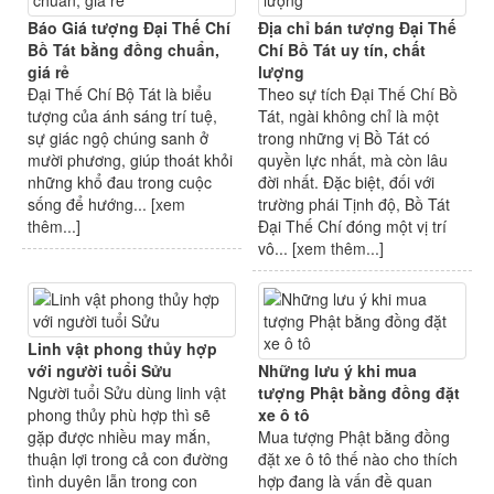
Báo Giá tượng Đại Thế Chí
Địa chỉ bán tượng Đại Thế
Bồ Tát bằng đồng chuẩn,
Chí Bồ Tát uy tín, chất
giá rẻ
lượng
Đại Thế Chí Bộ Tát là biểu
Theo sự tích Đại Thế Chí Bồ
tượng của ánh sáng trí tuệ,
Tát, ngài không chỉ là một
sự giác ngộ chúng sanh ở
trong những vị Bồ Tát có
mười phương, giúp thoát khỏi
quyền lực nhất, mà còn lâu
những khổ đau trong cuộc
đời nhất. Đặc biệt, đối với
sống để hướng... [
xem
trường phái Tịnh độ, Bồ Tát
thêm...
]
Đại Thế Chí đóng một vị trí
vô... [
xem thêm...
]
Linh vật phong thủy hợp
với người tuổi Sửu
Những lưu ý khi mua
Người tuổi Sửu dùng linh vật
tượng Phật bằng đồng đặt
phong thủy phù hợp thì sẽ
xe ô tô
gặp được nhiều may mắn,
Mua tượng Phật bằng đồng
thuận lợi trong cả con đường
đặt xe ô tô thế nào cho thích
tình duyên lẫn trong con
hợp đang là vấn đề quan