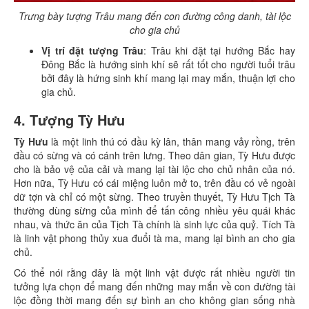
Trưng bày tượng Trâu mang đến con đường công danh, tài lộc
cho gia chủ
Vị trí đặt tượng Trâu
: Trâu khi đặt tại hướng Bắc hay
Đông Bắc là hướng sinh khí sẽ rất tốt cho người tuổi trâu
bởi đây là hứng sinh khí mang lại may mắn, thuận lợi cho
gia chủ.
4. Tượng Tỳ Hưu
Tỳ Hưu
là một linh thú có đầu kỳ lân, thân mang vảy rồng, trên
đầu có sừng và có cánh trên lưng. Theo dân gian, Tỳ Hưu được
cho là bảo vệ của cải và mang lại tài lộc cho chủ nhân của nó.
Hơn nữa, Tỳ Hưu có cái miệng luôn mở to, trên đầu có vẻ ngoài
dữ tợn và chỉ có một sừng. Theo truyền thuyết, Tỳ Hưu Tịch Tà
thường dùng sừng của mình để tấn công nhiều yêu quái khác
nhau, và thức ăn của Tịch Tà chính là sinh lực của quỷ. Tích Tà
là linh vật phong thủy xua đuổi tà ma, mang lại bình an cho gia
chủ.
Có thể nói rằng đây là một linh vật được rất nhiều người tin
tưởng lựa chọn để mang đến những may mắn về con đường tài
lộc đồng thời mang đến sự bình an cho không gian sống nhà