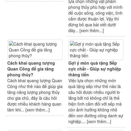
lựa chọn những vật phẩm
phong thủy phù hợp với mình
để cuộc sống, công việc, tình
cảm được thuận lợi. Vậy thì
đừng bỏ qua bài viết dưới
đây... [
xem thêm...
]
Cách khai quang tượng
Gợi ý món quà tặng Sếp
Quan Công để gia tăng
cực chất - Giúp sự nghiệp
phong thủy?
thăng tiến
Cách khai quang tượng Quan
Việc lựa chọn những món
Công như thê nào để giúp gia
quà tặng sếp như thế nào là
tăng năng lượng phong thủy
câu hỏi được nhiều người lo
cho gia chủ, đây là câu hỏi
lắng bởi nó không chỉ là thể
được nhiều khách hàng quan
hiện tình cảm đối với sếp mà
tâm khi... [
xem thêm...
]
còn ảnh hưởng không nhỏ
đến con đường công danh sự
nghiệp.... [
xem thêm...
]