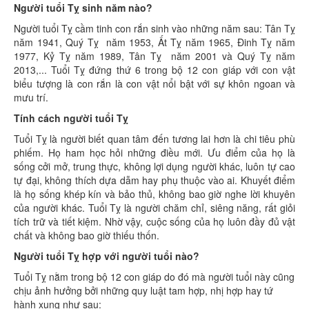
Người tuổi Tỵ sinh năm nào?
Người tuổi Tỵ cầm tinh con rắn sinh vào những năm sau: Tân Tỵ
năm 1941, Quý Tỵ năm 1953, Ất Tỵ năm 1965, Đinh Tỵ năm
1977, Kỷ Tỵ năm 1989, Tân Tỵ năm 2001 và Quý Tỵ năm
2013,... Tuổi Tỵ đứng thứ 6 trong bộ 12 con giáp với con vật
biểu tượng là con rắn là con vật nổi bật với sự khôn ngoan và
mưu trí.
Tính cách người tuổi Tỵ
Tuổi Tỵ là người biết quan tâm đến tương lai hơn là chi tiêu phù
phiếm. Họ ham học hỏi những điều mới. Ưu điểm của họ là
sống cởi mở, trung thực, không lợi dụng người khác, luôn tự cao
tự đại, không thích dựa dẫm hay phụ thuộc vào ai. Khuyết điểm
là họ sống khép kín và bảo thủ, không bao giờ nghe lời khuyên
của người khác. Tuổi Tỵ là người chăm chỉ, siêng năng, rất giỏi
tích trữ và tiết kiệm. Nhờ vậy, cuộc sống của họ luôn đầy đủ vật
chất và không bao giờ thiếu thốn.
Người tuổi Tỵ hợp với người tuổi nào?
Tuổi Tỵ nằm trong bộ 12 con giáp do đó mà người tuổi này cũng
chịu ảnh hưởng bởi những quy luật tam hợp, nhị hợp hay tứ
hành xung như sau: