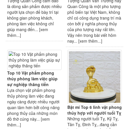
Tượng Quan Công cầm đao
Tượng Quan Vân Trường hay
là dòng sản phẩm được nhiều
Quan Công là một pho tượng
người lựa chọn để bày trí tại
phổ biến tại Việt Nam, không
không gian phòng khách,
chỉ có công dụng trang trí mà
phòng làm việc không chỉ
còn bởi ý nghĩa phong thủy
giúp mang đến... [
xem
của pho tượng này rất lớn.
thêm...
]
Vậy nên trong bài viết hôm
nay... [
xem thêm...
]
Top 10 Vật phẩm phong
thủy phòng làm việc giúp
sự nghiệp thăng tiến
Lựa chọn vật phẩm phong
thủy phòng làm việc đang
ngày càng được nhiều người
Bật mí Top 6 linh vật phong
quan tâm hơn bởi công năng
thủy hợp với người tuổi Tỵ
phong thủy của những món
Những người tuổi Tỵ, Kỷ Tỵ,
đồ thờ cúng này... [
xem
Tân Tỵ, Đinh Tỵ,..đang cần
thêm...
]