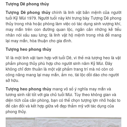
Tượng Dê phong thủy
Tượng Dê phong thủy
chính là linh vật bản mệnh của người
tuổi Kỷ Mùi 1979. Người tuổi này khi trưng bày Tượng Dê phong
thủy trong nhà hoặc phòng làm việc có tác dụng sinh vượng khí,
may mắn trên con đường quan lộc, ngăn cản những kẻ tiểu
nhân nói xấu sau lưng; là linh vật hộ mệnh trong nhà để mang
lại may mắn, hòa thuận cho gia đình.
Tượng heo phong thủy
Vì là một linh vật tam hợp với tuổi Dê, vì thế mà tượng heo là vật
phẩm phong thủy phù hợp cho người sinh năm Kỷ Mùi. Đây
không chỉ đơn thuần là một vật phẩm trang trí mà nó còn có
công năng mang lại may mắn, ấm no, tài lộc dồi dào cho người
sở hữu.
Tượng heo phong thủy
mang vô số ý nghĩa may mắn và
tương sinh rất tốt với gia chủ tuổi Mùi. Tùy theo không gian và
diện tích của căn phòng, bạn có thể chọn tượng lợn nhỏ hoặc to
để cân đối và kết hợp giữa vẻ đẹp thẩm mỹ với tác dụng của
phong thủy.