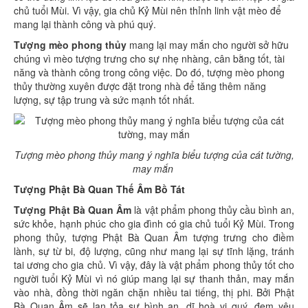
chủ tuổi Mùi. Vì vậy, gia chủ Kỷ Mùi nên thỉnh linh vật mèo để
mang lại thành công và phú quý.
Tượng mèo phong thủy
mang lại may mắn cho người sở hữu
chúng vì mèo tượng trưng cho sự nhẹ nhàng, cân bằng tốt, tài
năng và thành công trong công việc. Do đó, tượng mèo phong
thủy thường xuyên được đặt trong nhà để tăng thêm năng
lượng, sự tập trung và sức mạnh tốt nhất.
Tượng mèo phong thủy mang ý nghĩa biểu tượng của cát tường,
may mắn
Tượng Phật Bà Quan Thế Âm Bồ Tát
Tượng Phật Bà Quan Âm
là vật phẩm phong thủy cầu bình an,
sức khỏe, hạnh phúc cho gia đình có gia chủ tuổi Kỷ Mùi. Trong
phong thủy, tượng Phật Bà Quan Âm tượng trưng cho điềm
lành, sự từ bi, độ lượng, cũng như mang lại sự tĩnh lặng, tránh
tai ương cho gia chủ. Vì vậy, đây là vật phẩm phong thủy tốt cho
người tuổi Kỷ Mùi vì nó giúp mang lại sự thanh thản, may mắn
vào nhà, đồng thời ngăn chặn nhiều tai tiếng, thị phi. Bởi Phật
Bà Quan Âm sẽ lan tỏa sự bình an, dĩ hoà vi quý, đem yêu