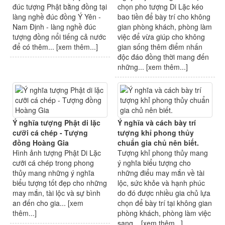
đúc tượng Phật bằng đồng tại
chọn pho tượng Di Lặc kéo
làng nghề đúc đồng Ý Yên -
bao tiền để bày trí cho không
Nam Định - làng nghề đúc
gian phòng khách, phòng làm
tượng đồng nổi tiếng cả nước
việc để vừa giúp cho không
để có thêm... [
xem thêm...
]
gian sống thêm điểm nhấn
độc đáo đồng thời mang đến
những... [
xem thêm...
]
Ý nghĩa tượng Phật di lặc
Ý nghĩa và cách bày trí
cưỡi cá chép - Tượng
tượng khỉ phong thủy
đồng Hoàng Gia
chuẩn gia chủ nên biết.
Hình ảnh tượng Phật Di Lặc
Tượng khỉ phong thủy mang
cưỡi cá chép trong phong
ý nghĩa biểu tượng cho
thủy mang những ý nghĩa
những điểu may mắn về tài
biểu tượng tốt đẹp cho những
lộc, sức khỏe và hạnh phúc
may mắn, tài lộc và sự bình
do đó được nhiều gia chủ lựa
an đến cho gia... [
xem
chọn để bày trí tại không gian
thêm...
]
phòng khách, phòng làm việc
sang... [
xem thêm...
]