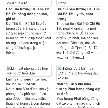
Báo Giá tượng Đại Thế Chí
Địa chỉ bán tượng Đại Thế
Bồ Tát bằng đồng chuẩn,
Chí Bồ Tát uy tín, chất
giá rẻ
lượng
Đại Thế Chí Bộ Tát là biểu
Theo sự tích Đại Thế Chí Bồ
tượng của ánh sáng trí tuệ,
Tát, ngài không chỉ là một
sự giác ngộ chúng sanh ở
trong những vị Bồ Tát có
mười phương, giúp thoát khỏi
quyền lực nhất, mà còn lâu
những khổ đau trong cuộc
đời nhất. Đặc biệt, đối với
sống để hướng... [
xem
trường phái Tịnh độ, Bồ Tát
thêm...
]
Đại Thế Chí đóng một vị trí
vô... [
xem thêm...
]
Linh vật phong thủy hợp
với người tuổi Sửu
Những lưu ý khi mua
Người tuổi Sửu dùng linh vật
tượng Phật bằng đồng đặt
phong thủy phù hợp thì sẽ
xe ô tô
gặp được nhiều may mắn,
Mua tượng Phật bằng đồng
thuận lợi trong cả con đường
đặt xe ô tô thế nào cho thích