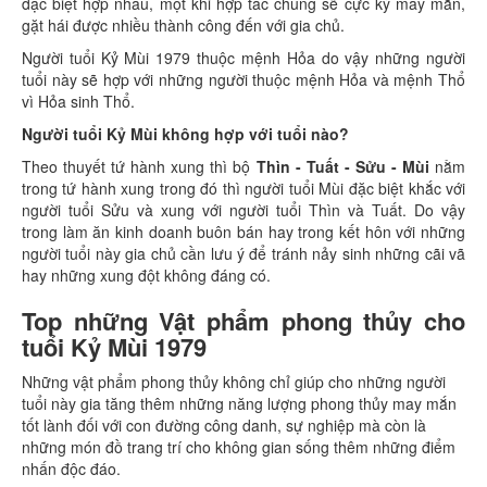
đặc biệt hợp nhau, một khi hợp tác chung sẽ cực kỳ may mắn,
gặt hái được nhiều thành công đến với gia chủ.
Người tuổi Kỷ Mùi 1979 thuộc mệnh Hỏa do vậy những người
tuổi này sẽ hợp với những người thuộc mệnh Hỏa và mệnh Thổ
vì Hỏa sinh Thổ.
Người tuổi Kỷ Mùi không hợp với tuổi nào?
Theo thuyết tứ hành xung thì bộ
Thìn - Tuất - Sửu - Mùi
nằm
trong tứ hành xung trong đó thì người tuổi Mùi đặc biệt khắc với
người tuổi Sửu và xung với người tuổi Thìn và Tuất. Do vậy
trong làm ăn kinh doanh buôn bán hay trong kết hôn với những
người tuổi này gia chủ cần lưu ý để tránh nảy sinh những cãi vã
hay những xung đột không đáng có.
Top những Vật phẩm phong thủy cho
tuổi Kỷ Mùi 1979
Những vật phẩm phong thủy không chỉ giúp cho những người
tuổi này gia tăng thêm những năng lượng phong thủy may mắn
tốt lành đối với con đường công danh, sự nghiệp mà còn là
những món đồ trang trí cho không gian sống thêm những điểm
nhấn độc đáo.