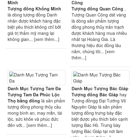
Minh
Công
Tượng đồng Khổng Minh
Tượng đồng Quan Công
,
là dòng tượng đồng Danh
Tượng Quan Công dát vàng
nhân được khách hàng đặc
là dòng sản phẩm tượng
biệt yêu thích không chỉ bởi
đồng phong thủy trấn trạch
giá trị thẩm mỹ mang lại
được khách hàng mua nhiều
không gian... [
xem thêm...
]
nhất tại Hoàng Gia. Là
thương hiệu đúc đồng lâu
năm, chúng tôi... [
xem
thêm...
]
Danh Mục Tượng Tam Đa
Danh Mục Tượng Bác Giáp
Tượng Tam Đa Phúc Lộc
Tượng đồng Bác Giáp
hay
Thọ bằng đồng
là sản phẩm
Tượng đồngg Đại Tướng Võ
tượng đồng phong thủy cầu
Nguyên Giáp là sản phẩm
mong bình an, may mắn, tài
tượng đồng trưng bày đặc
lộc, sức khỏe và phúc đức
biệt được yêu thích bên cạnh
đến với... [
xem thêm...
]
tượng Bác Hồ. Trưng bày
tượng Bác Giáp tại nơi làm