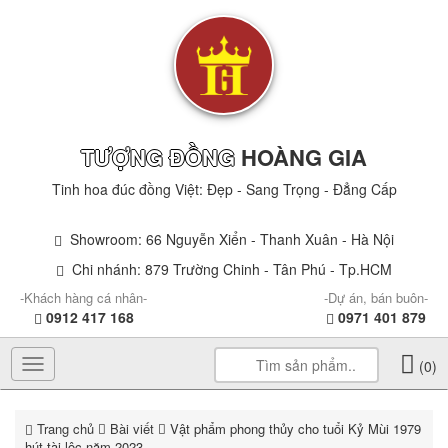
TƯỢNG ĐỒNG
HOÀNG GIA
Tinh hoa đúc đồng Việt: Đẹp - Sang Trọng - Đẳng Cấp
Showroom: 66 Nguyễn Xiển - Thanh Xuân - Hà Nội
Chi nhánh: 879 Trường Chinh - Tân Phú - Tp.HCM
-Khách hàng cá nhân-
-Dự án, bán buôn-
0912 417 168
0971 401 879
Toggle
(0)
navigation
Trang chủ
Bài viết
Vật phẩm phong thủy cho tuổi Kỷ Mùi 1979
hút tài lộc năm 2023