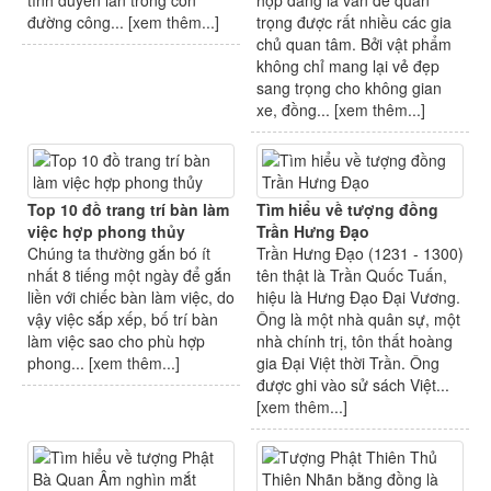
tình duyên lẫn trong con
hợp đang là vấn đề quan
đường công... [
xem thêm...
]
trọng được rất nhiều các gia
chủ quan tâm. Bởi vật phẩm
không chỉ mang lại vẻ đẹp
sang trọng cho không gian
xe, đồng... [
xem thêm...
]
Top 10 đồ trang trí bàn làm
Tìm hiểu về tượng đồng
việc hợp phong thủy
Trần Hưng Đạo
Chúng ta thường gắn bó ít
Trần Hưng Đạo (1231 - 1300)
nhất 8 tiếng một ngày để gắn
tên thật là Trần Quốc Tuấn,
liền với chiếc bàn làm việc, do
hiệu là Hưng Đạo Đại Vương.
vậy việc sắp xếp, bố trí bàn
Ông là một nhà quân sự, một
làm việc sao cho phù hợp
nhà chính trị, tôn thất hoàng
phong... [
xem thêm...
]
gia Đại Việt thời Trần. Ông
được ghi vào sử sách Việt...
[
xem thêm...
]