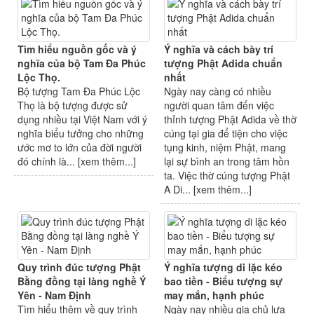
Tìm hiểu nguồn gốc và ý
Ý nghĩa và cách bày trí
nghĩa của bộ Tam Đa Phúc
tượng Phật Adida chuẩn
Lộc Thọ.
nhất
Bộ tượng Tam Đa Phúc Lộc
Ngày nay càng có nhiều
Thọ là bộ tượng được sử
người quan tâm đến việc
dụng nhiều tại Việt Nam với ý
thỉnh tượng Phật Adida về thờ
nghĩa biểu tưởng cho những
cúng tại gia để tiện cho việc
ước mơ to lớn của đời người
tụng kinh, niệm Phật, mang
đó chính là... [
xem thêm...
]
lại sự bình an trong tâm hồn
ta. Việc thờ cúng tượng Phật
A Di... [
xem thêm...
]
Quy trình đúc tượng Phật
Ý nghĩa tượng di lặc kéo
Bằng đồng tại làng nghề Ý
bao tiền - Biểu tượng sự
Yên - Nam Định
may mắn, hạnh phúc
Tìm hiểu thêm về quy trình
Ngày nay nhiều gia chủ lựa