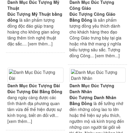
Danh Mục Đúc Tượng Mỹ
Danh Mục Đúc Tượng
Thuật
Công Giáo
Đúc Tượng Mỹ Thuật bằng
Đúc Tượng Công Giáo
đồng
là sản phẩm tượng
Bằng Đồng
là sản phẩm
đồng độc đáo giúp trang
tượng đồng yêu thích dành
hoàng cho không gian sống
cho khách hàng theo đạo
tăng thêm tính nghệ thuật
Công Giáo trưng bày tại gia
đặc sắc.... [
xem thêm...
]
hoặc nhà thờ mang ý nghĩa
biểu tượng sâu sắc. Tượng
đồng Công... [
xem thêm...
]
Danh Mục Đúc Tượng Đài
Danh Mục Đúc Tượng
Đúc Tượng Đài Bằng Đồng
Danh Nhân
đang ngày càng được các
Đúc Tượng Danh Nhân
tỉnh thành địa phương quan
Bằng Đồng
là để tưởng nhớ
tâm vừa để thể hiện được sự
đến những công lao to lớn
kính trọng, biết ơn đối với...
hoặc thể hiện sự yêu thích,
[
xem thêm...
]
ngưỡm mộ và kính trọng đến
những con người tài giỏi về