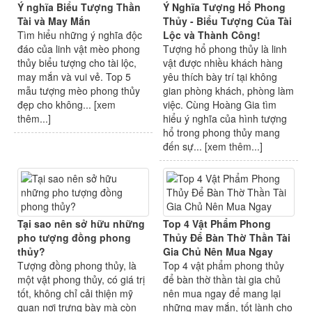
Ý nghĩa Biểu Tượng Thần
Ý Nghĩa Tượng Hổ Phong
Tài và May Mắn
Thủy - Biểu Tượng Của Tài
Tìm hiểu những ý nghĩa độc
Lộc và Thành Công!
đáo của linh vật mèo phong
Tượng hổ phong thủy là linh
thủy biểu tượng cho tài lộc,
vật được nhiều khách hàng
may mắn và vui vẻ. Top 5
yêu thích bày trí tại không
mẫu tượng mèo phong thủy
gian phòng khách, phòng làm
đẹp cho không... [
xem
việc. Cùng Hoàng Gia tìm
thêm...
]
hiểu ý nghĩa của hình tượng
hổ trong phong thủy mang
đến sự... [
xem thêm...
]
Tại sao nên sở hữu những
Top 4 Vật Phẩm Phong
pho tượng đồng phong
Thủy Để Bàn Thờ Thần Tài
thủy?
Gia Chủ Nên Mua Ngay
Tượng đồng phong thủy, là
Top 4 vật phẩm phong thủy
một vật phong thủy, có giá trị
để bàn thờ thần tài gia chủ
tốt, không chỉ cải thiện mỹ
nên mua ngay để mang lại
quan nơi trưng bày mà còn
những may mắn, tốt lành cho