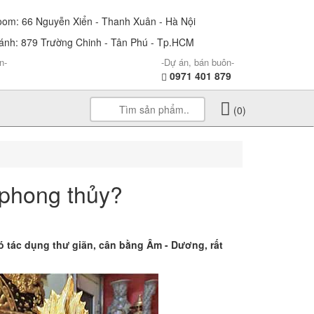
m: 66 Nguyễn Xiển - Thanh Xuân - Hà Nội
nh: 879 Trường Chinh - Tân Phú - Tp.HCM
n-
-Dự án, bán buôn-
0971 401 879
(0)
 phong thủy?
có tác dụng thư giãn, cân bằng Âm - Dương, rất