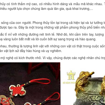
hủy có tính thẩm mỹ cao, có nhiều hình dáng và mẫu mã khác nhau. T
nhiều người lựa chọn chúng làm quà tân gia, quà khai trương,...
ống của con người. Phong thủy tồn tại trong cả hiện tại và tư tưởng t
ược tạo ra. Đây là một trong những vật phẩm phong thủy phổ biến n
tỉ mỉ với những đường nét tinh tế. Nhờ đó, khi cầm trên tay, tượng l
ạ vàng luôn bắt mắt và lôi cuốn bởi sự sang trọng và hào quang.
hau, thường là tượng linh vật với những con vật có thật trong cuộc số
hân vật lịch sử đầy hào hùng và uy nghiêm.
ỹ nghệ có kích thước nhỏ. Vì vậy, chúng được các nghệ nhân chú trọng