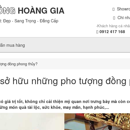
ỒNG
HOÀNG GIA
Showroo
Chi nhá
t: Đẹp - Sang Trọng - Đẳng Cấp
-Khách hàng cá nhâ
0912 417 168
dẫn mua hàng
ượng đồng phong thủy?
 sở hữu những pho tượng đồng
 giá trị tốt, không chỉ cải thiện mỹ quan nơi trưng bày mà còn 
ững món quà tài lộc, sức khỏe, may mắn, hạnh phúc,...