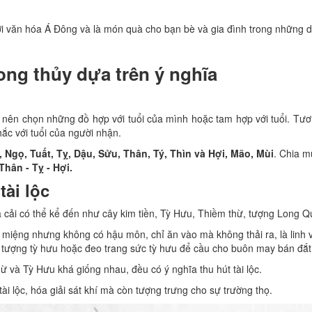
 văn hóa Á Đông và là món quà cho bạn bè và gia đình trong những dịp
ng thủy dựa trên ý nghĩa
ủ nên chọn những đồ hợp với tuổi của mình hoặc tam hợp với tuổi. Tươ
ắc với tuổi của người nhận.
 Ngọ, Tuất, Tỵ, Dậu, Sửu, Thân, Tý, Thìn và Hợi, Mão, Mùi
. Chia m
Thân - Tỵ - Hợi.
ài lộc
 cải có thể kể đến như cây kim tiền, Tỳ Hưu, Thiềm thừ, tượng Long
miệng nhưng không có hậu môn, chỉ ăn vào mà không thải ra, là linh v
 tượng tỳ hưu hoặc đeo trang sức tỳ hưu để cầu cho buôn may bán đắt,
 và Tỳ Hưu khá giống nhau, đều có ý nghĩa thu hút tài lộc.
tài lộc, hóa giải sát khí mà còn tượng trưng cho sự trường thọ.