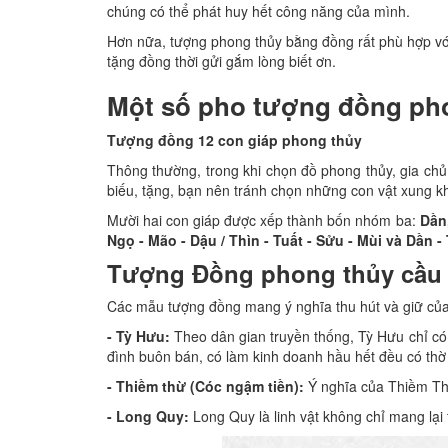
chúng có thể phát huy hết công năng của mình.
Hơn nữa, tượng phong thủy bằng đồng rất phù hợp với
tặng đồng thời gửi gắm lòng biết ơn.
Một số pho tượng đồng pho
Tượng đồng 12 con giáp phong thủy
Thông thường, trong khi chọn đồ phong thủy, gia ch
biếu, tặng, bạn nên tránh chọn những con vật xung kh
Mười hai con giáp được xếp thành bốn nhóm ba:
Dần,
Ngọ - Mão - Dậu / Thìn - Tuất - Sửu - Mùi và Dần - 
Tượng Đồng phong thủy cầu t
Các mẫu tượng đồng mang ý nghĩa thu hút và giữ của
- Tỳ Hưu:
Theo dân gian truyền thống, Tỳ Hưu chỉ có 
đình buôn bán, có làm kinh doanh hầu hết đều có thờ
- Thiềm thừ (Cóc ngậm tiền):
Ý nghĩa của Thiềm Thừ
- Long Quy:
Long Quy là linh vật không chỉ mang lại 