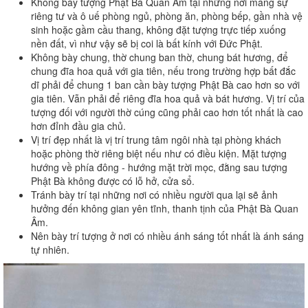
Không bày tượng Phật Bà Quan Âm tại những nơi mang sự
riêng tư và ô uế phòng ngủ, phòng ăn, phòng bếp, gần nhà vệ
sinh hoặc gầm cầu thang, không đặt tượng trực tiếp xuống
nền đất, vì như vậy sẽ bị coi là bất kính với Đức Phật.
Không bày chung, thờ chung ban thờ, chung bát hương, để
chung đĩa hoa quả với gia tiên, nếu trong trường hợp bất đắc
dĩ phải để chung 1 ban cần bày tượng Phật Bà cao hơn so với
gia tiên. Vẫn phải để riêng đĩa hoa quả và bát hương. Vị trí của
tượng đối với người thờ cúng cũng phải cao hơn tốt nhất là cao
hơn đỉnh đầu gia chủ.
Vị trí đẹp nhất là vị trí trung tâm ngôi nhà tại phòng khách
hoặc phòng thờ riêng biệt nếu như có điều kiện. Mặt tượng
hướng về phía đông - hướng mặt trời mọc, đằng sau tượng
Phật Bà không được có lỗ hở, cửa sổ.
Tránh bày trí tại những nơi có nhiều người qua lại sẽ ảnh
hưởng đến không gian yên tĩnh, thanh tịnh của Phật Bà Quan
Âm.
Nên bày trí tượng ở nơi có nhiều ánh sáng tốt nhất là ánh sáng
tự nhiên.