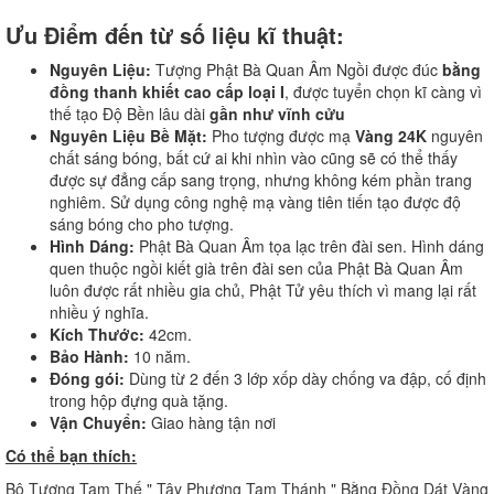
Ưu Điểm đến từ số liệu kĩ thuật:
Nguyên Liệu:
Tượng Phật Bà Quan Âm Ngồi được đúc
bằng
đồng thanh khiết cao cấp loại I
, được tuyển chọn kĩ càng vì
thế tạo Độ Bền lâu dài
gần như vĩnh cửu
Nguyên Liệu Bề Mặt:
Pho tượng được mạ
Vàng 24K
nguyên
chất sáng bóng, bất cứ ai khi nhìn vào cũng sẽ có thể thấy
được sự đẳng cấp sang trọng, nhưng không kém phần trang
nghiêm. Sử dụng công nghệ mạ vàng tiên tiến tạo được độ
sáng bóng cho pho tượng.
Hình Dáng:
Phật Bà Quan Âm tọa lạc trên đài sen. Hình dáng
quen thuộc ngồi kiết già trên đài sen của Phật Bà Quan Âm
luôn được rất nhiều gia chủ, Phật Tử yêu thích vì mang lại rất
nhiều ý nghĩa.
Kích Thước:
42cm.
Bảo Hành:
10 năm.
Đóng gói:
Dùng từ 2 đến 3 lớp xốp dày chống va đập, cố định
trong hộp đựng quà tặng.
Vận Chuyển:
Giao hàng tận nơi
Có thể bạn thích:
Bộ Tượng Tam Thế " Tây Phương Tam Thánh " Bằng Đồng Dát Vàng