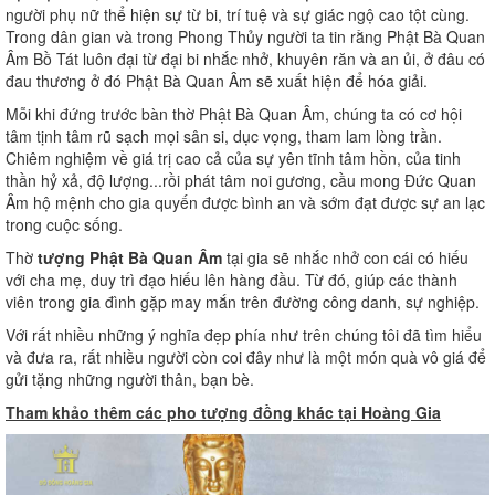
người phụ nữ thể hiện sự từ bi, trí tuệ và sự giác ngộ cao tột cùng.
Trong dân gian và trong Phong Thủy người ta tin rằng Phật Bà Quan
Âm Bồ Tát luôn đại từ đại bi nhắc nhở, khuyên răn và an ủi, ở đâu có
đau thương ở đó Phật Bà Quan Âm sẽ xuất hiện để hóa giải.
Mỗi khi đứng trước bàn thờ Phật Bà Quan Âm, chúng ta có cơ hội
tâm tịnh tâm rũ sạch mọi sân si, dục vọng, tham lam lòng trần.
Chiêm nghiệm về giá trị cao cả của sự yên tĩnh tâm hồn, của tinh
thần hỷ xả, độ lượng...rồi phát tâm noi gương, cầu mong Đức Quan
Âm hộ mệnh cho gia quyến được bình an và sớm đạt được sự an lạc
trong cuộc sống.
Thờ
tượng Phật Bà Quan Âm
tại gia sẽ nhắc nhở con cái có hiếu
với cha mẹ, duy trì đạo hiếu lên hàng đầu. Từ đó, giúp các thành
viên trong gia đình gặp may mắn trên đường công danh, sự nghiệp.
Với rất nhiều những ý nghĩa đẹp phía như trên chúng tôi đã tìm hiểu
và đưa ra, rất nhiều người còn coi đây như là một món quà vô giá để
gửi tặng những người thân, bạn bè.
Tham khảo thêm các pho tượng đồng khác tại Hoàng Gia