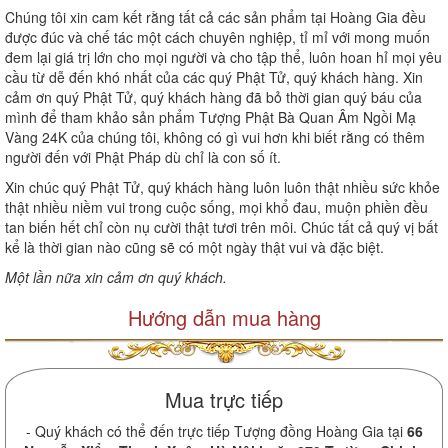
Chúng tôi xin cam kết rằng tất cả các sản phẩm tại Hoàng Gia đều
được đúc và chế tác một cách chuyên nghiệp, tỉ mỉ với mong muốn
đem lại giá trị lớn cho mọi người và cho tập thể, luôn hoan hỉ mọi yêu
cầu từ dễ đến khó nhất của các quý Phật Tử, quý khách hàng. Xin
cảm ơn quý Phật Tử, quý khách hàng đã bỏ thời gian quý báu của
mình để tham khảo sản phẩm Tượng Phật Bà Quan Âm Ngồi Mạ
Vàng 24K của chúng tôi, không có gì vui hơn khi biết rằng có thêm
người đến với Phật Pháp dù chỉ là con số ít.
Xin chúc quý Phật Tử, quý khách hàng luôn luôn thật nhiều sức khỏe
thật nhiều niềm vui trong cuộc sống, mọi khổ đau, muộn phiền đều
tan biến hết chỉ còn nụ cười thật tươi trên môi. Chúc tất cả quý vị bất
kể là thời gian nào cũng sẽ có một ngày thật vui và đặc biệt.
Một lần nữa xin cảm ơn quý khách.
Hướng dẫn mua hàng
Mua trực tiếp
- Quý khách có thể đến trực tiếp Tượng đồng Hoàng Gia tại
66