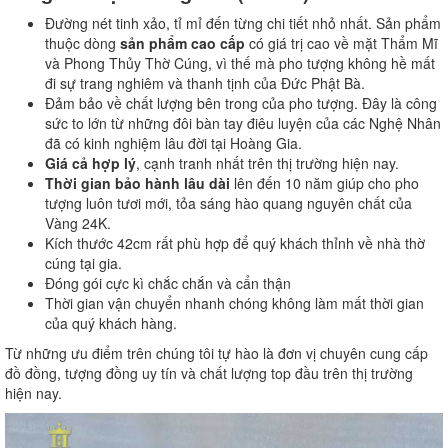
Đường nét tinh xảo, tỉ mỉ đến từng chi tiết nhỏ nhất. Sản phẩm
thuộc dòng
sản phẩm cao cấp
có giá trị cao về mặt Thẩm Mĩ
và Phong Thủy Thờ Cúng, vì thế mà pho tượng không hề mất
đi sự trang nghiêm và thanh tịnh của Đức Phật Bà.
Đảm bảo về chất lượng bên trong của pho tượng. Đây là công
sức to lớn từ những đôi bàn tay điêu luyện của các Nghệ Nhân
đã có kinh nghiệm lâu đời tại Hoàng Gia.
Giá cả hợp lý
, cạnh tranh nhất trên thị trường hiện nay.
Thời gian bảo hành lâu dài
lên đến 10 năm giúp cho pho
tượng luôn tươi mới, tỏa sáng hào quang nguyên chất của
Vàng 24K.
Kích thước 42cm rất phù hợp để quý khách thỉnh về nhà thờ
cúng tại gia.
Đóng gói cực kì chắc chắn và cẩn thận
Thời gian vận chuyển nhanh chóng không làm mất thời gian
của quý khách hàng.
Từ những ưu điểm trên chúng tôi tự hào là đơn vị chuyên cung cấp
đồ đồng, tượng đồng uy tín và chất lượng top đầu trên thị trường
hiện nay.