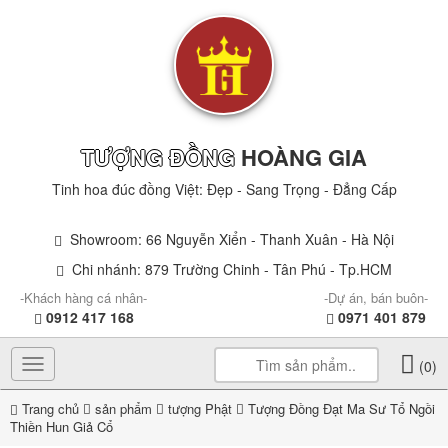
TƯỢNG ĐỒNG
HOÀNG GIA
Tinh hoa đúc đồng Việt: Đẹp - Sang Trọng - Đẳng Cấp
Showroom: 66 Nguyễn Xiển - Thanh Xuân - Hà Nội
Chi nhánh: 879 Trường Chinh - Tân Phú - Tp.HCM
-Khách hàng cá nhân-
-Dự án, bán buôn-
0912 417 168
0971 401 879
Toggle
(0)
navigation
Trang chủ
sản phẩm
tượng Phật
Tượng Đồng Đạt Ma Sư Tổ Ngồi
Thiền Hun Giả Cổ