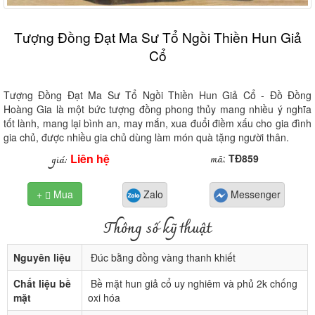
Tượng Đồng Đạt Ma Sư Tổ Ngồi Thiền Hun Giả
Cổ
Tượng Đồng Đạt Ma Sư Tổ Ngồi Thiền Hun Giả Cổ - Đồ Đồng
Hoàng Gia là một bức tượng đồng phong thủy mang nhiều ý nghĩa
tốt lành, mang lại bình an, may mắn, xua đuổi điềm xấu cho gia đình
gia chủ, được nhiều gia chủ dùng làm món quà tặng người thân.
Liên hệ
mã
giá:
:
TĐ859
+
Mua
Zalo
Messenger

Thông số kỹ thuật
Nguyên liệu
Đúc bằng đồng vàng thanh khiết
Chất liệu bề
Bề mặt hun giả cổ uy nghiêm và phủ 2k chống
mặt
oxi hóa