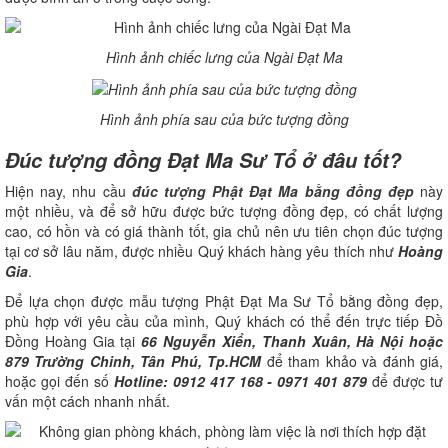
Hình ảnh chiếc lưng của Ngài Đạt Ma
Hình ảnh phía sau của bức tượng đồng
Đúc tượng đồng Đạt Ma Sư Tổ ở đâu tốt?
Hiện nay, nhu cầu
đúc tượng Phật Đạt Ma bằng đồng đẹp
này
một nhiều, và để sở hữu được bức tượng đồng đẹp, có chất lượng
cao, có hồn và có giá thành tốt, gia chủ nên ưu tiên chọn đúc tượng
tại cơ sở lâu năm, được nhiều Quý khách hàng yêu thích như
Hoàng
Gia
.
Để lựa chọn được mẫu tượng Phật Đạt Ma Sư Tổ bằng đồng đẹp,
phù hợp với yêu cầu của mình, Quý khách có thể đến trực tiếp Đồ
Đồng Hoàng Gia tại
66 Nguyễn Xiển, Thanh Xuân, Hà Nội hoặc
879 Trường Chinh, Tân Phú, Tp.HCM
để tham khảo và đánh giá,
hoặc gọi đến số
Hotline: 0912 417 168 - 0971 401 879
để được tư
vấn một cách nhanh nhất.