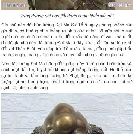
Từng đường nét họa tiết được chạm khắc sắc nét
Gia chủ nên đặt bức tượng Đạt Ma Sư Tổ ở ngay phòng khách của
gia đình, có hướng nhìn thẳng ra phía cửa chính. Vì cửa chính của
ngôi nhà chính là nơi mà ma tà, điềm xấu dễ dàng đi vào nhà nhất,
do đó gia chủ nên đặt tượng Đạt Ma ở đây, vừa thể hiện sự tôn kính
đối với Thần Phật, vừa giúp trừ điềm xấu, tà ma, đồng thời giúp trấn
trạch, an gia, mang lại bình an và may mắn cho gia đình gia chủ.
Nên đặt tượng Đạt Ma bằng đồng đẹp này ở trên bàn hoặc trên kệ,
cách mặt đất 1m, tuyệt đối không đặt thẳng xuống đất. Để thể hiện
sự tôn kính và tấm lòng hướng tới Phật, thì gia chủ nên ưu tiên đặt
tượng tại nơi trang trọng nhất ở trong ngôi nhà, ở trên cao, tại nơi
sạch sẽ, nhiều ánh sáng.