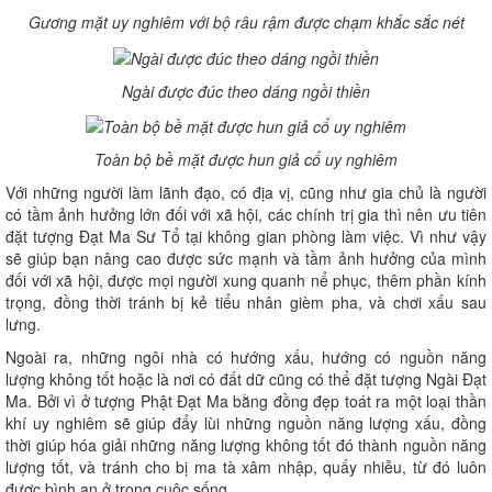
Gương mặt uy nghiêm với bộ râu rậm được chạm khắc sắc nét
Ngài được đúc theo dáng ngồi thiền
Toàn bộ bề mặt được hun giả cổ uy nghiêm
Với những người làm lãnh đạo, có địa vị, cũng như gia chủ là người
có tầm ảnh hưởng lớn đối với xã hội, các chính trị gia thì nên ưu tiên
đặt tượng Đạt Ma Sư Tổ tại không gian phòng làm việc. Vì như vậy
sẽ giúp bạn nâng cao được sức mạnh và tầm ảnh hưởng của mình
đối với xã hội, được mọi người xung quanh nể phục, thêm phần kính
trọng, đồng thời tránh bị kẻ tiểu nhân gièm pha, và chơi xấu sau
lưng.
Ngoài ra, những ngôi nhà có hướng xấu, hướng có nguồn năng
lượng không tốt hoặc là nơi có đất dữ cũng có thể đặt tượng Ngài Đạt
Ma. Bởi vì ở tượng Phật Đạt Ma bằng đồng đẹp toát ra một loại thần
khí uy nghiêm sẽ giúp đẩy lùi những nguồn năng lượng xấu, đồng
thời giúp hóa giải những năng lượng không tốt đó thành nguồn năng
lượng tốt, và tránh cho bị ma tà xâm nhập, quấy nhiễu, từ đó luôn
được bình an ở trong cuộc sống.