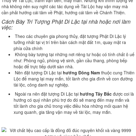
Thủy về Tài Lộc, tránh vận đen, may mắn. Nhưng khi thỉnh tượng về
nhà không nên suy nghĩ các tác dụng về Tài Lộc hay vận may mà
cần phải hướng cái tâm về Phật, hướng cái tâm về Chánh Thiện.
Cách Bày Trí Tượng Phật Di Lặc tại nhà hoặc nơi làm
việc:
Theo các chuyên gia phong thủy, đặt tượng Phật Di Lặc lý
tưởng nhất tại vị trí trên bàn cách mặt đất 1m, quay mặt ra
phía cửa chính
Không bày tượng tại những nơi riêng tư hoặc có tính chất ô uế
như: Phòng ngủ, phòng vệ sinh, gần cầu thang, phòng bếp
hoặc để trực tiếp dưới sàn nhà.
Nên đặt tượng Di Lặc tại
hướng Đông Nam
thuộc cung Thiên
Lộc để mang lại may mắn, tốt lành cho gia đình về con đường
tài lộc, công danh sự nghiệp.
Ngoài ra nên đặt tượng Di Lặc tại
hướng Tây Bắc
được coi là
hướng có quý nhân phù trợ do đó sẽ mang đến may mắn và
tốt lành cho gia chủ trong việc điều hòa những mối quan hệ
xung quanh, gia tăng vận may về tài lộc, may mắn.