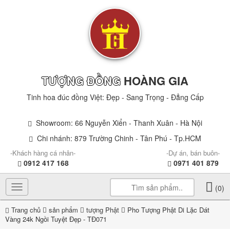
TƯỢNG ĐỒNG
HOÀNG GIA
Tinh hoa đúc đồng Việt: Đẹp - Sang Trọng - Đẳng Cấp
Showroom: 66 Nguyễn Xiển - Thanh Xuân - Hà Nội
Chi nhánh: 879 Trường Chinh - Tân Phú - Tp.HCM
-Khách hàng cá nhân-
-Dự án, bán buôn-
0912 417 168
0971 401 879
Toggle
(0)
navigation
Trang chủ
sản phẩm
tượng Phật
Pho Tượng Phật Di Lặc Dát
Vàng 24k Ngồi Tuyệt Đẹp - TĐ071