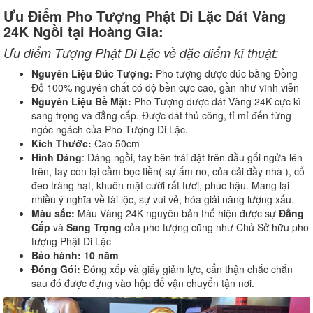
Ưu Điểm Pho Tượng Phật Di Lặc Dát Vàng
24K Ngồi tại Hoàng Gia:
Ưu điểm Tượng Phật Di Lặc về đặc điểm kĩ thuật:
Nguyên Liệu Đúc Tượng:
Pho tượng được đúc bằng Đồng
Đỏ 100% nguyên chất có độ bền cực cao, gần như vĩnh viễn
Nguyên Liệu Bề Mặt:
Pho Tượng được dát Vàng 24K cực kì
sang trọng và đẳng cấp. Được dát thủ công, tỉ mỉ đến từng
ngóc ngách của Pho Tượng Di Lặc.
Kích Thước:
Cao 50cm
Hình Dáng
: Dáng ngồi, tay bên trái đặt trên đầu gối ngửa lên
trên, tay còn lại cầm bọc tiền( sự ấm no, của cải đầy nhà ), cổ
đeo tràng hạt, khuôn mặt cười rất tươi, phúc hậu. Mang lại
nhiều ý nghĩa về tài lộc, sự vui vẻ, hóa giải năng lượng xấu.
Màu sắc:
Màu Vàng 24K nguyên bản thể hiện được sự
Đẳng
Cấp
và
Sang Trọng
của pho tượng cũng như Chủ Sở hữu pho
tượng Phật Di Lặc
Bảo hành: 10 năm
Đóng Gói:
Đóng xốp và giấy giảm lực, cẩn thận chắc chắn
sau đó được đựng vào hộp để vận chuyển tận nơi.