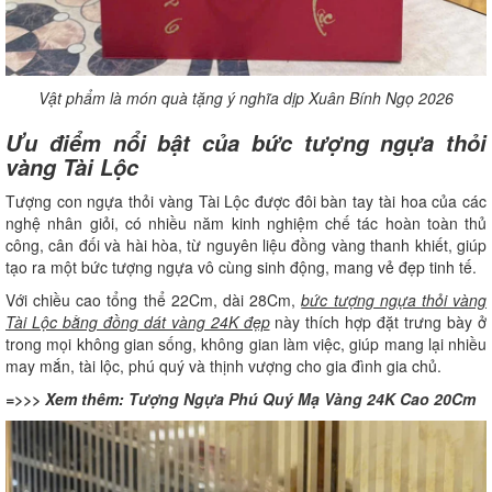
Vật phẩm là món quà tặng ý nghĩa dịp Xuân Bính Ngọ 2026
Ưu điểm nổi bật của bức tượng ngựa thỏi
vàng Tài Lộc
Tượng con ngựa thỏi vàng Tài Lộc được đôi bàn tay tài hoa của các
nghệ nhân giỏi, có nhiều năm kinh nghiệm chế tác hoàn toàn thủ
công, cân đối và hài hòa, từ nguyên liệu đồng vàng thanh khiết, giúp
tạo ra một bức tượng ngựa vô cùng sinh động, mang vẻ đẹp tinh tế.
Với chiều cao tổng thể 22Cm, dài 28Cm,
bức tượng ngựa thỏi vàng
Tài Lộc bằng đồng dát vàng 24K đẹp
này thích hợp đặt trưng bày ở
trong mọi không gian sống, không gian làm việc, giúp mang lại nhiều
may mắn, tài lộc, phú quý và thịnh vượng cho gia đình gia chủ.
=>>> Xem thêm:
Tượng Ngựa Phú Quý Mạ Vàng 24K Cao 20Cm