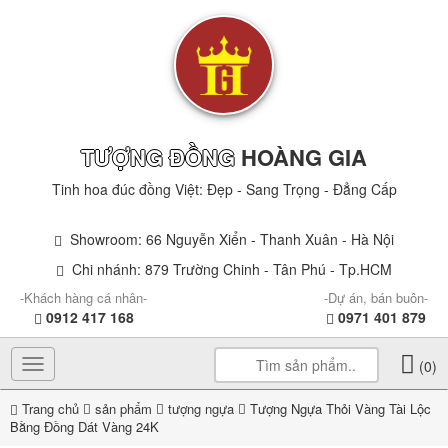
TƯỢNG ĐỒNG
HOÀNG GIA
Tinh hoa đúc đồng Việt: Đẹp - Sang Trọng - Đẳng Cấp
Showroom: 66 Nguyễn Xiển - Thanh Xuân - Hà Nội
Chi nhánh: 879 Trường Chinh - Tân Phú - Tp.HCM
-Khách hàng cá nhân-
-Dự án, bán buôn-
0912 417 168
0971 401 879
Toggle
(0)
navigation
Trang chủ
sản phẩm
tượng ngựa
Tượng Ngựa Thỏi Vàng Tài Lộc
Bằng Đồng Dát Vàng 24K