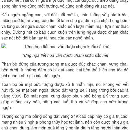
song hành về cùng một hướng, vô cùng sinh động và sắc nét.
Đầu ngựa ngẩng cao, với đôi mắt mở to, nhìn thẳng về phía trước,
miệng mở to, hí vang báo tin tốt lành cho gia đình gia chủ. Lông bờm
và lông đuôi ngựa được chạm khắc uốn lượn mềm mại, tựa như thác
chảy. Đường nét cơ bắp cuồn cuộn trên lưng ngựa được chạm khắc
sắc nét bởi đôi bàn tay tài hoa của các nghệ nhân.
Từng họa tiết hoa văn được chạm khắc sắc nét
Phần bệ đứng của tượng song mã được đúc chắc chắn, vững chãi,
bên dưới là những đám cỏ bị dạt sang hai bên thể hiện cho tốc độ
phi nhanh như gió của đôi ngựa.
Toàn bộ bề mặt bức tượng được xử lí nhẵn mịn, nói không với vết
nứt rỗ, bề mặt bên ngoài được dát vàng 24K sang trọng bởi các lá
vàng 9999. Bề mặt ngoài cùng được phun phủ bóng 2K trong suốt
giúp chống oxy hóa, nâng cao tuổi thọ và vẻ đẹp cho bức tượng
ngựa.
Tượng song mã bằng đồng dát vàng 24K cao cấp này có giá trị cao,
mang nhiều ý nghĩa phong thủy học tốt lành, nên còn được nhiều gia
chủ chọn dùng làm món quà tặng ý nghĩa dành tặng người thân vào