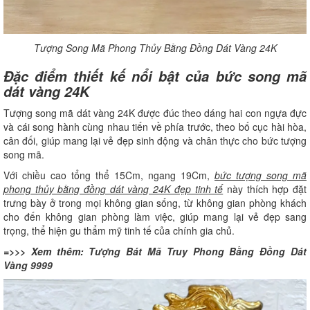
Tượng Song Mã Phong Thủy Bằng Đồng Dát Vàng 24K
Đặc điểm thiết kế nổi bật của bức song mã
dát vàng 24K
Tượng song mã dát vàng 24K được đúc theo dáng hai con ngựa đực
và cái song hành cùng nhau tiến về phía trước, theo bố cục hài hòa,
cân đối, giúp mang lại vẻ đẹp sinh động và chân thực cho bức tượng
song mã.
Với chiều cao tổng thể 15Cm, ngang 19Cm,
bức tượng song mã
phong thủy bằng đồng dát vàng 24K đẹp tinh tế
này thích hợp đặt
trưng bày ở trong mọi không gian sống, từ không gian phòng khách
cho đến không gian phòng làm việc, giúp mang lại vẻ đẹp sang
trọng, thể hiện gu thẩm mỹ tinh tế của chính gia chủ.
=>>> Xem thêm:
Tượng Bát Mã Truy Phong Bằng Đồng Dát
Vàng 9999