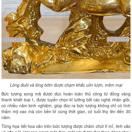
Lông đuôi và lông bờm được chạm khắc uốn lượn, mềm mại
Bức tượng song mã được đúc hoàn toàn thủ công từ đồng vàng
thanh khiết loại 1, được tuyển chọn kĩ lưỡng bởi các nghệ nhân giỏi,
có nhiều năm kinh nghiệm, giúp đúc ra bức tượng không chỉ có tính
thẩm mỹ cao mà còn bền bỉ cùng thời gian, có tuổi thọ lên đến 30
năm.
Từng họa tiết hoa văn trên bức tượng được chăm chút tỉ mỉ, tinh xảo
và sắc nét. Hai con ngựa một đực, một cái được đúc theo dáng chạy