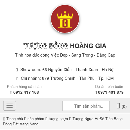
TƯỢNG ĐỒNG
HOÀNG GIA
Tinh hoa đúc đồng Việt: Đẹp - Sang Trọng - Đẳng Cấp
Showroom: 66 Nguyễn Xiển - Thanh Xuân - Hà Nội
Chi nhánh: 879 Trường Chinh - Tân Phú - Tp.HCM
-Khách hàng cá nhân-
-Dự án, bán buôn-
0912 417 168
0971 401 879
Toggle
(0)
navigation
Trang chủ
sản phẩm
tượng ngựa
Tượng Ngựa Hí Đế Tiền Bằng
Đồng Dát Vàng Nano