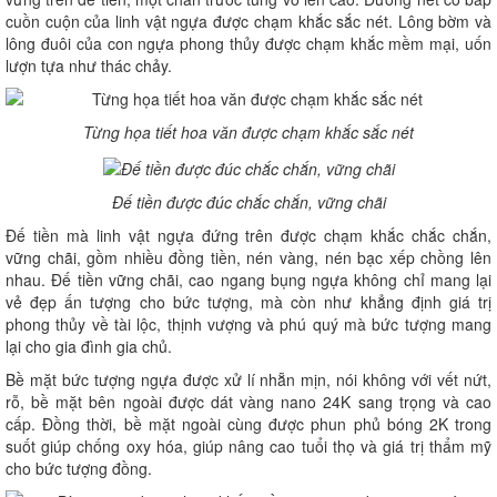
cuồn cuộn của linh vật ngựa được chạm khắc sắc nét. Lông bờm và
lông đuôi của con ngựa phong thủy được chạm khắc mềm mại, uốn
lượn tựa như thác chảy.
Từng họa tiết hoa văn được chạm khắc sắc nét
Đế tiền được đúc chắc chắn, vững chãi
Đế tiền mà linh vật ngựa đứng trên được chạm khắc chắc chắn,
vững chãi, gồm nhiều đồng tiền, nén vàng, nén bạc xếp chồng lên
nhau. Đế tiền vững chãi, cao ngang bụng ngựa không chỉ mang lại
vẻ đẹp ấn tượng cho bức tượng, mà còn như khẳng định giá trị
phong thủy về tài lộc, thịnh vượng và phú quý mà bức tượng mang
lại cho gia đình gia chủ.
Bề mặt bức tượng ngựa được xử lí nhẵn mịn, nói không với vết nứt,
rỗ, bề mặt bên ngoài được dát vàng nano 24K sang trọng và cao
cấp. Đồng thời, bề mặt ngoài cùng được phun phủ bóng 2K trong
suốt giúp chống oxy hóa, giúp nâng cao tuổi thọ và giá trị thẩm mỹ
cho bức tượng đồng.