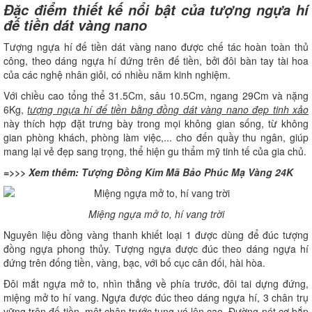
Đặc điểm thiết kế nổi bật của tượng ngựa hí
đế tiền dát vàng nano
Tượng ngựa hí đế tiền dát vàng nano được chế tác hoàn toàn thủ
công, theo dáng ngựa hí đứng trên đế tiền, bởi đôi bàn tay tài hoa
của các nghệ nhân giỏi, có nhiều năm kinh nghiệm.
Với chiều cao tổng thể 31.5Cm, sâu 10.5Cm, ngang 29Cm và nặng
6Kg,
tượng ngựa hí đế tiền bằng đồng dát vàng nano đẹp tinh xảo
này thích hợp đặt trưng bày trong mọi không gian sống, từ không
gian phòng khách, phòng làm việc,... cho đến quầy thu ngân, giúp
mang lại vẻ đẹp sang trọng, thể hiện gu thẩm mỹ tinh tế của gia chủ.
=>>> Xem thêm:
Tượng Đồng Kim Mã Bảo Phúc Mạ Vàng 24K
Miệng ngựa mở to, hí vang trời
Nguyên liệu đồng vàng thanh khiết loại 1 được dùng để đúc tượng
đồng ngựa phong thủy. Tượng ngựa được đúc theo dáng ngựa hí
đứng trên đống tiền, vàng, bạc, với bố cục cân đối, hài hòa.
Đôi mắt ngựa mở to, nhìn thẳng về phía trước, đôi tai dựng đứng,
miệng mở to hí vang. Ngựa được đúc theo dáng ngựa hí, 3 chân trụ
vững trên đế tiền, một chân trước tung vó lên cao. Đường nét cơ bắp