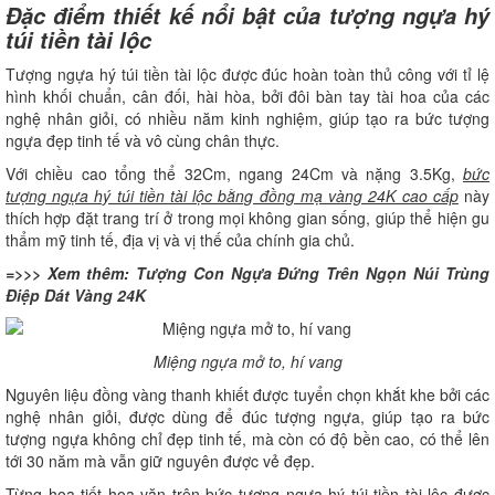
Đặc điểm thiết kế nổi bật của tượng ngựa hý
túi tiền tài lộc
Tượng ngựa hý túi tiền tài lộc được đúc hoàn toàn thủ công với tỉ lệ
hình khối chuẩn, cân đối, hài hòa, bởi đôi bàn tay tài hoa của các
nghệ nhân giỏi, có nhiều năm kinh nghiệm, giúp tạo ra bức tượng
ngựa đẹp tinh tế và vô cùng chân thực.
Với chiều cao tổng thể 32Cm, ngang 24Cm và nặng 3.5Kg,
bức
tượng ngựa hý túi tiền tài lộc bằng đồng mạ vàng 24K cao cấp
này
thích hợp đặt trang trí ở trong mọi không gian sống, giúp thể hiện gu
thẩm mỹ tinh tế, địa vị và vị thế của chính gia chủ.
=>>> Xem thêm:
Tượng Con Ngựa Đứng Trên Ngọn Núi Trùng
Điệp Dát Vàng 24K
Miệng ngựa mở to, hí vang
Nguyên liệu đồng vàng thanh khiết được tuyển chọn khắt khe bởi các
nghệ nhân giỏi, được dùng để đúc tượng ngựa, giúp tạo ra bức
tượng ngựa không chỉ đẹp tinh tế, mà còn có độ bền cao, có thể lên
tới 30 năm mà vẫn giữ nguyên được vẻ đẹp.
Từng họa tiết hoa văn trên bức tượng ngựa hý túi tiền tài lộc được