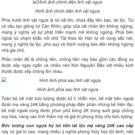
Hình ảnh chính diện linh vật ngựa
Phía trước linh vật ngựa là túi vải lớn, chứa đầy tiền bạc, tài lộc. Túi
có cấu tạo giống túi Càn Khôn, giúp của cải nhân lên không ngừng,
mang ý nghĩa về sự phát triển mạnh mẽ không ngừng. Phía bên
ngoài túi chạm khắc nổi chữ Tài theo lối Hán tự vô cùng sắc nét,
mang ý nghĩa tài lộc, phú quý và thịnh vượng kéo đến không ngừng
nhà gia chủ.
Phần chân đế là chồng tiền, chồng tiền này bao gồm các đồng xu
được xếp ngay ngắn và nhiều nén Kim Nguyên Bảo với nhiều kích
thước được xếp chồng lên nhau.
Hình ảnh phía sau linh vật ngựa
Toàn bộ bề mặt bức tượng được xử lí nhẵn mịn, bề mặt bên ngoài
được mạ vàng 24K bằng phương pháp điện phân nhúng bể hiện đại,
bề mặt ngoài cùng được phun phủ bóng 2K trong suốt giúp chống
oxy hóa, nâng cao tính thẩm mỹ và giá trị phong thủy cho bức tượng.
Bức tượng con ngựa hý túi tiền tài lộc mạ vàng 24K cao cấp
này có giá trị cao, mang nhiều ý nghĩa phong thủy học tốt lành, nên