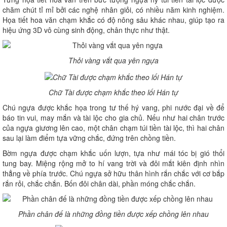
chăm chút tỉ mỉ bởi các nghệ nhân giỏi, có nhiều năm kinh nghiệm.
Họa tiết hoa văn chạm khắc có độ nông sâu khác nhau, giúp tạo ra
hiệu ứng 3D vô cùng sinh động, chân thực như thật.
Thỏi vàng vắt qua yên ngựa
Chữ Tài được chạm khắc theo lối Hán tự
Chú ngựa được khắc họa trong tư thế hý vang, phi nước đại về để
báo tin vui, may mắn và tài lộc cho gia chủ. Nếu như hai chân trước
của ngựa giương lên cao, một chân chạm túi tiền tài lộc, thì hai chân
sau lại làm điểm tựa vững chắc, đứng trên chồng tiền.
Bờm ngựa được chạm khắc uốn lượn, tựa như mái tóc bị gió thổi
tung bay. Miệng rộng mở to hí vang trời và đôi mắt kiên định nhìn
thẳng về phía trước. Chú ngựa sở hữu thân hình rắn chắc với cơ bắp
rắn rỏi, chắc chắn. Bốn đôi chân dài, phần móng chắc chắn.
Phần chân đế là những đồng tiền được xếp chồng lên nhau