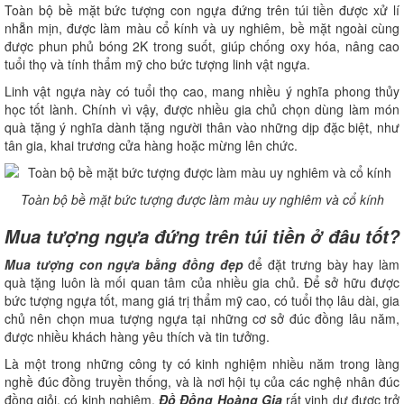
Toàn bộ bề mặt bức tượng con ngựa đứng trên túi tiền được xử lí
nhẵn mịn, được làm màu cổ kính và uy nghiêm, bề mặt ngoài cùng
được phun phủ bóng 2K trong suốt, giúp chống oxy hóa, nâng cao
tuổi thọ và tính thẩm mỹ cho bức tượng linh vật ngựa.
Linh vật ngựa này có tuổi thọ cao, mang nhiều ý nghĩa phong thủy
học tốt lành. Chính vì vậy, được nhiều gia chủ chọn dùng làm món
quà tặng ý nghĩa dành tặng người thân vào những dịp đặc biệt, như
tân gia, khai trương cửa hàng hoặc mừng lên chức.
Toàn bộ bề mặt bức tượng được làm màu uy nghiêm và cổ kính
Mua tượng ngựa đứng trên túi tiền ở đâu tốt?
Mua tượng con ngựa bằng đồng đẹp
để đặt trưng bày hay làm
quà tặng luôn là mối quan tâm của nhiều gia chủ. Để sở hữu được
bức tượng ngựa tốt, mang giá trị thẩm mỹ cao, có tuổi thọ lâu dài, gia
chủ nên chọn mua tượng ngựa tại những cơ sở đúc đồng lâu năm,
được nhiều khách hàng yêu thích và tin tưởng.
Là một trong những công ty có kinh nghiệm nhiều năm trong làng
nghề đúc đồng truyền thống, và là nơi hội tụ của các nghệ nhân đúc
đồng giỏi, có kinh nghiệm,
Đồ Đồng Hoàng Gia
rất vinh dự được trở