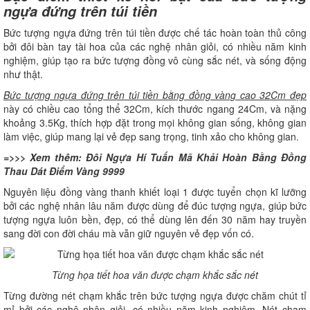
ngựa đứng trên túi tiền
Bức tượng ngựa đứng trên túi tiền được chế tác hoàn toàn thủ công
bởi đôi bàn tay tài hoa của các nghệ nhân giỏi, có nhiều năm kinh
nghiệm, giúp tạo ra bức tượng đồng vô cùng sắc nét, và sống động
như thật.
Bức tượng ngựa đứng trên túi tiền bằng đồng vàng cao 32Cm đẹp
này có chiều cao tổng thể 32Cm, kích thước ngang 24Cm, và nặng
khoảng 3.5Kg, thích hợp đặt trong mọi không gian sống, không gian
làm việc, giúp mang lại vẻ đẹp sang trọng, tinh xảo cho không gian.
=>>> Xem thêm:
Đôi Ngựa Hí Tuấn Mã Khải Hoàn Bằng Đồng
Thau Dát Điểm Vàng 9999
Nguyên liệu đồng vàng thanh khiết loại 1 được tuyển chọn kĩ lưỡng
bởi các nghệ nhân lâu năm được dùng để đúc tượng ngựa, giúp bức
tượng ngựa luôn bền, đẹp, có thể dùng lên đến 30 năm hay truyền
sang đời con đời cháu mà vẫn giữ nguyên vẻ đẹp vốn có.
Từng họa tiết hoa văn được chạm khắc sắc nét
Từng đường nét chạm khắc trên bức tượng ngựa được chăm chút tỉ
mỉ bởi các nghệ nhân giỏi, có nhiều năm kinh nghiệm. Nét chạm