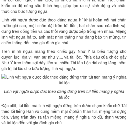
khắc có độ nông sâu thích hợp, giúp tạo ra sự sinh động và chân
thực cho bức tượng ngựa.
Linh vật ngựa được đúc theo dáng ngựa hí khải hoàn với hai chân
trước giơ cao, một chân đặt trên túi tiền, hai chân sau của linh vật
đứng trên đống tiền và các thỏi vàng được xếp trồng lên nhau. Miệng
linh vật ngựa há to, ánh mắt nhìn thẳng như đang báo tin mừng, tin
chiến thắng đến cho gia đình gia chủ.
Trên mình ngựa mang theo chiếc gậy Như Ý là biểu tượng cho
quyền lực, địa vị, vạn sự như ý,... và tài lộc. Phía đầu của chiếc gậy
Như Ý treo thêm sợi dây tiền xu chiêu Tài tấn Lộc dài càng tăng thêm
giá trị tài lộc cho bức tượng linh vật ngựa.
Linh vật ngựa được đúc theo dáng đứng trên túi tiền mang ý nghĩa
tài lộc
Đặc biệt, túi tiền mà linh vật ngựa đứng trên được chạm khắc chữ Tài
theo lối tiếng Hán vô cùng mềm mại ở phần thân túi, miệng túi đựng
tiền, vàng tràn đầy ra tận miệng, mang ý nghĩa no đủ, thịnh vượng
và tài lộc đến với gia đình gia chủ.