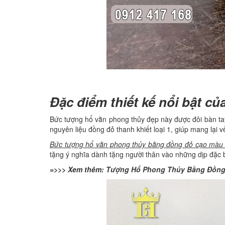
Đặc điểm thiết kế nổi bật c
Bức tượng hổ vằn phong thủy đẹp này được đôi bàn tay
nguyên liệu đồng đỏ thanh khiết loại 1, giúp mang lại
Bức tượng hổ vằn phong thủy bằng đồng đỏ cạo màu
tặng ý nghĩa dành tặng người thân vào những dịp đặc b
=>>> Xem thêm:
Tượng Hổ Phong Thủy Bằng Đồng