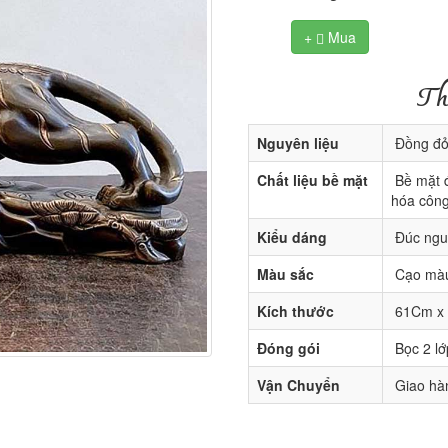
+
Mua

Th
Nguyên liệu
Đồng đỏ 
Chất liệu bề mặt
Bề mặt 
hóa công
Kiểu dáng
Đúc ngu
Màu sắc
Cạo màu
Kích thước
61Cm x
Đóng gói
Bọc 2 lớ
Vận Chuyển
Giao hàn