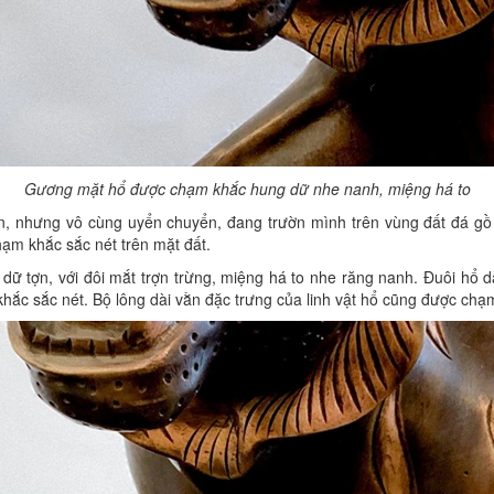
Gương mặt hổ được chạm khắc hung dữ nhe nanh, miệng há to
ớn, nhưng vô cùng uyển chuyển, đang trườn mình trên vùng đất đá gồ 
hạm khắc sắc nét trên mặt đất.
ữ tợn, với đôi mắt trợn trừng, miệng há to nhe răng nanh. Đuôi hổ 
 sắc nét. Bộ lông dài vằn đặc trưng của linh vật hổ cũng được chạm k