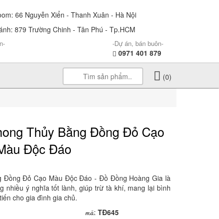
m: 66 Nguyễn Xiển - Thanh Xuân - Hà Nội
nh: 879 Trường Chinh - Tân Phú - Tp.HCM
n-
-Dự án, bán buôn-
0971 401 879
(0)
hong Thủy Bằng Đồng Đỏ Cạo
Màu Độc Đáo
 Đồng Đỏ Cạo Màu Độc Đáo - Đồ Đồng Hoàng Gia là
hiều ý nghĩa tốt lành, giúp trừ tà khí, mang lại bình
tiến cho gia đình gia chủ.
mã
:
TĐ645