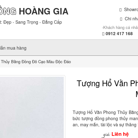
ỒNG
HOÀNG GIA
Showroo
Chi nhá
t: Đẹp - Sang Trọng - Đẳng Cấp
-Khách hàng cá nhâ
0912 417 168
dẫn mua hàng
 Thủy Bằng Đồng Đỏ Cạo Màu Độc Đáo
Tượng Hổ Vằn P
Tượng Hổ Vằn Phong Thủy Bằng
bức tượng đồng phong thủy mang n
an, may mắn, tài lộc và sự thăng 
Liên hệ
giá: