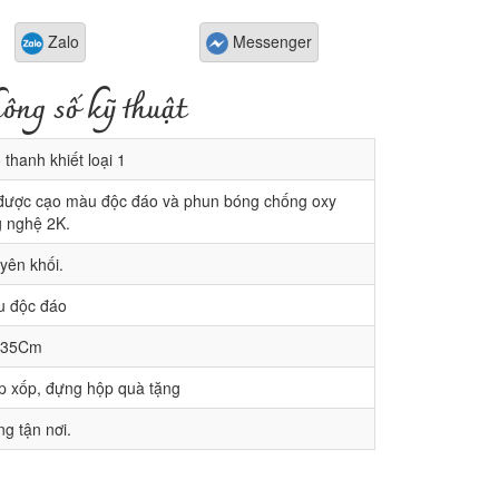
Zalo
Messenger
ông số kỹ thuật
thanh khiết loại 1
được cạo màu độc đáo và phun bóng chống oxy
 nghệ 2K.
yên khối.
 độc đáo
 35Cm
p xốp, đựng hộp quà tặng
g tận nơi.