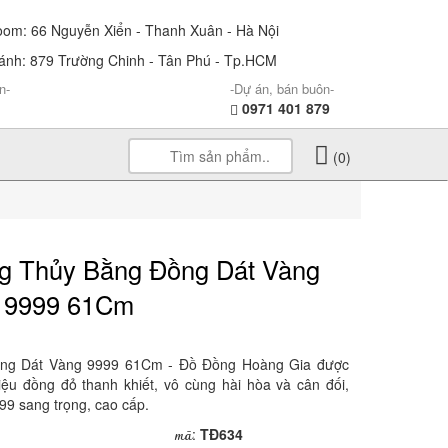
m: 66 Nguyễn Xiển - Thanh Xuân - Hà Nội
nh: 879 Trường Chinh - Tân Phú - Tp.HCM
n-
-Dự án, bán buôn-
0971 401 879
(0)
g Thủy Bằng Đồng Dát Vàng
9999 61Cm
ng Dát Vàng 9999 61Cm - Đồ Đồng Hoàng Gia được
iệu đồng đỏ thanh khiết, vô cùng hài hòa và cân đối,
99 sang trọng, cao cấp.
mã
:
TĐ634