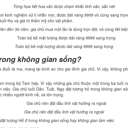
Từng họa tiết hoa văn được chạm khắc tinh xảo, sắc nét
ăm kinh nghiệm xử lí nhẵn mịn, được dát vàng 9999 vô cùng sang trọn
uổi thọ và giá trị thẩm mỹ cho vật phẩm.
n lên đến 30 năm, gia chủ mua một lần là dùng trọn đời, vô cùng tiết kiệ
Toàn bộ bề mặt tượng được dát vàng 9999 sang trọng
trong không gian sống?
a đuổi tà ma, mang lại bình an cho gia đình gia chủ. Vì vậy, không p
ằm trong bộ Tam hợp. Vì vậy những gia chủ thuộc một trong ba tuổi n
 việc. Gia chủ tuổi Dần, Tuất, Ngọ đặt tượng hổ trong không gian số
c nhiều người kính nể, và tôn trọng.
Gia chủ nên đặt đầu linh vật hướng ra ngoài
 đặt tượng Hổ ở trong không gian sống hay không gian làm việc: