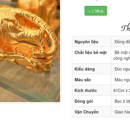
+
Mua

Th
Nguyên liệu
Đồng đỏ 
Chất liệu bề mặt
Bề mặt đ
công ngh
Kiểu dáng
Đúc ngu
Màu sắc
Màu ngu
Kích thước
61Cm x
Đóng gói
Bọc 2 lớ
Vận Chuyển
Giao hàn