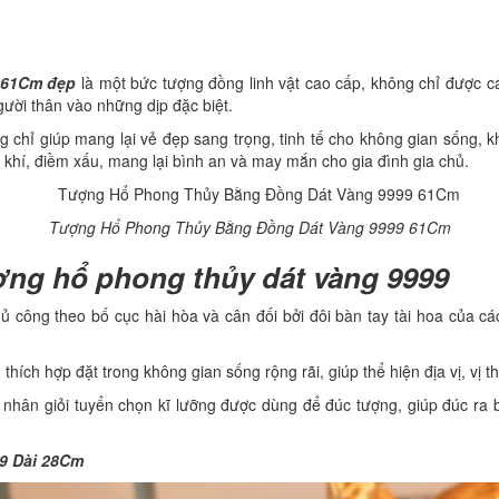
 61Cm đẹp
là một bức tượng đồng linh vật cao cấp, không chỉ được c
ười thân vào những dịp đặc biệt.
g chỉ giúp mang lại vẻ đẹp sang trọng, tinh tế cho không gian sống,
à khí, điềm xấu, mang lại bình an và may mắn cho gia đình gia chủ.
Tượng Hổ Phong Thủy Bằng Đồng Dát Vàng 9999 61Cm
ợng hổ phong thủy dát vàng 9999
ủ công theo bố cục hài hòa và cân đối bởi đôi bàn tay tài hoa của các
hích hợp đặt trong không gian sống rộng rãi, giúp thể hiện địa vị, vị t
 nhân giỏi tuyển chọn kĩ lưỡng được dùng để đúc tượng, giúp đúc ra
9 Dài 28Cm