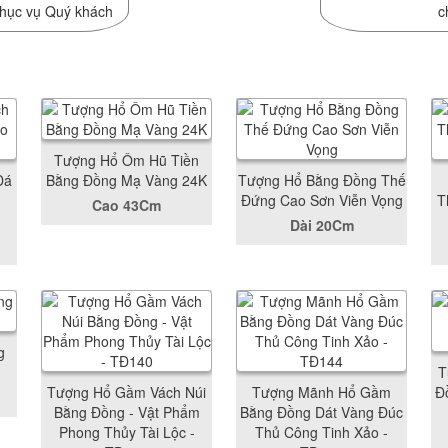
phục vụ Quý khách
c
Tượng Hổ Ôm Hũ Tiền
Đá
Bằng Đồng Mạ Vàng 24K
Tượng Hổ Bằng Đồng Thế
Đứng Cao Sơn Viễn Vọng
T
Cao 43Cm
Dài 20Cm
g
T
Tượng Hổ Gầm Vách Núi
Tượng Mãnh Hổ Gầm
Đ
Bằng Đồng - Vật Phẩm
Bằng Đồng Dát Vàng Đúc
Phong Thủy Tài Lộc -
Thủ Công Tinh Xảo -