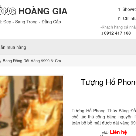
ỒNG
HOÀNG GIA
Showroo
Chi nhá
t: Đẹp - Sang Trọng - Đẳng Cấp
-Khách hàng cá nhâ
0912 417 168
dẫn mua hàng
y Bằng Đồng Dát Vàng 9999 61Cm
Tượng Hổ Phon
Tượng Hổ Phong Thủy Bằng Đồ
chế tác thủ công bằng nguyên l
toàn bộ bề mặt được dát vàng 99
Liên hệ
giá: