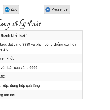
Zalo
Messenger
ông số kỹ thuật
thanh khiết loại 1
ược dát vàng 9999 và phun bóng chống oxy hóa
ệ 2K.
yên khối.
yên bản của vàng 9999
 35Cm
p xốp, đựng hộp quà tặng
g tận nơi.