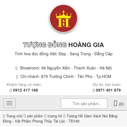
TƯỢNG ĐỒNG
HOÀNG GIA
Tinh hoa đúc đồng Việt: Đẹp - Sang Trọng - Đẳng Cấp
Showroom: 66 Nguyễn Xiển - Thanh Xuân - Hà Nội
Chi nhánh: 879 Trường Chinh - Tân Phú - Tp.HCM
-Khách hàng cá nhân-
-Dự án, bán buôn-
0912 417 168
0971 401 879
Toggle
(0)
navigation
Trang chủ
sản phẩm
tượng hổ
Tượng Hổ Gầm Vách Núi Bằng
Đồng - Vật Phẩm Phong Thủy Tài Lộc - TĐ140