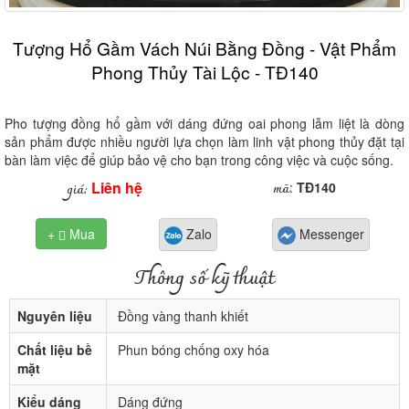
Tượng Hổ Gầm Vách Núi Bằng Đồng - Vật Phẩm
Phong Thủy Tài Lộc - TĐ140
Pho tượng đồng hổ gầm với dáng đứng oai phong lẫm liệt là dòng
sản phẩm được nhiều người lựa chọn làm linh vật phong thủy đặt tại
bàn làm việc để giúp bảo vệ cho bạn trong công việc và cuộc sống.
Liên hệ
mã
giá:
:
TĐ140
+
Mua
Zalo
Messenger

Thông số kỹ thuật
Nguyên liệu
Đồng vàng thanh khiết
Chất liệu bề
Phun bóng chống oxy hóa
mặt
Kiểu dáng
Dáng đứng