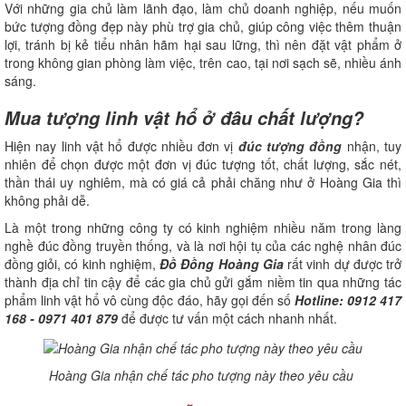
Với những gia chủ làm lãnh đạo, làm chủ doanh nghiệp, nếu muốn
bức tượng đồng đẹp này phù trợ gia chủ, giúp công việc thêm thuận
lợi, tránh bị kẻ tiểu nhân hãm hại sau lững, thì nên đặt vật phẩm ở
trong không gian phòng làm việc, trên cao, tại nơi sạch sẽ, nhiều ánh
sáng.
Mua tượng linh vật hổ ở đâu chất lượng?
Hiện nay linh vật hổ được nhiều đơn vị
đúc tượng đồng
nhận, tuy
nhiên để chọn được một đơn vị đúc tượng tốt, chất lượng, sắc nét,
thần thái uy nghiêm, mà có giá cả phải chăng như ở Hoàng Gia thì
không phải dễ.
Là một trong những công ty có kinh nghiệm nhiều năm trong làng
nghề đúc đồng truyền thống, và là nơi hội tụ của các nghệ nhân đúc
đồng giỏi, có kinh nghiệm,
Đồ Đồng Hoàng Gia
rất vinh dự được trở
thành địa chỉ tin cậy để các gia chủ gửi gắm niềm tin qua những tác
phẩm linh vật hổ vô cùng độc đáo, hãy gọi đến số
Hotline: 0912 417
168 - 0971 401 879
để được tư vấn một cách nhanh nhất.
Hoàng Gia nhận chế tác pho tượng này theo yêu cầu