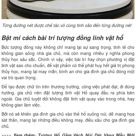
Từng đường nét được chế tác vô cùng tinh xảo đến từng đường nét
Bật mí cách bài trí tượng đồng linh vật hổ
Bức tượng đồng này không chỉ mang lại sự sang trọng, tinh tế cho
không gian sống nhà gia chủ, mà còn mang nhiều ý nghĩa phong
thủy học sâu sắc. Chính vì vậy, việc bài trí hay chọn phương vị đặt
linh vật sao cho chuẩn, để vật phẩm có thể phát huy hết giá trị phong
thủy học, mang lại may mắn, bình an cho gia đình gia chủ đóng một
vai trò quan trọng.
Để tạo được chữ tín trên thương trường, công việc phát đạt, đi đúng
hướng, gia chủ nên đặt tượng linh vật Hổ quay đầu ra phía bên
ngoài. Gia chủ tuyệt đối không đặt linh vật quay vào trong nhà, hay
không gian làm việc.
Bởi nó sẽ khiến gia đình gia chủ vào thế hổ xuống núi, dễ mang họa
sát thân, mang lại những điều không may, điều xấu cho gia đình gia
chủ.
=>>> Xem thêm:
Tượng Hổ Gầm Vách Núi Dát Vàng Mẫu Mới