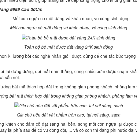
 nhiều diện tích, giúp mang lại vẻ đẹp sang trọng cho không gian số
Vàng 9999 Cao 30Cm
Mỗi con ngựa có một dáng vẻ khác nhau, vô cùng sinh động
Toàn bộ bề mặt được dát vàng 24K sinh động
chọn kĩ lưỡng bởi các nghệ nhân giỏi, được dùng để chế tác bức tượn
đôi tai dựng đứng, đôi mắt nhìn thẳng, cùng chiếc bờm được chạm kh
à sắc nét.
ợng bát mã thích hợp đặt trong không gian phòng khách, phòng làm v
Gia chủ nên đặt vật phẩm trên cao, tại nơi sáng, sạch
g khiến cho đám cỏ dạt sang hai bên, song mỗi con ngựa lại được c
uay lại phía sau để cổ vũ đồng đội, ... và có con thì đang phi nước đại 