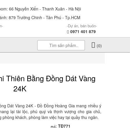
m: 66 Nguyễn Xiển - Thanh Xuân - Hà Nội
nh: 879 Trường Chinh - Tân Phú - Tp.HCM
n-
-Dự án, bán buôn-
0971 401 879
(0)
i Thiên Bằng Đồng Dát Vàng
24K
ồng Dát Vàng 24K - Đồ Đồng Hoàng Gia mang nhiều ý
ang lại tài lộc, phú quý và thịnh vượng cho gia chủ,
g phòng khách, phòng làm việc hay tại quầy thu ngân.
mã
:
TĐ771