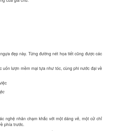
ng của gia chủ.
g ngựa đẹp này. Từng đường nét họa tiết cũng được các
ắc uốn lượn mềm mại tựa như tóc, cùng phi nước đại về
iệc
ác nghệ nhân chạm khắc với một dáng vẻ, một cử chỉ
về phía trước.