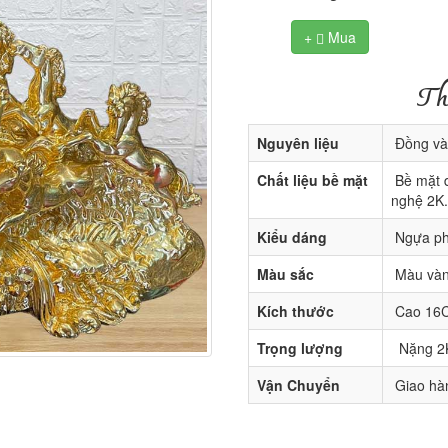
+
Mua

Th
Nguyên liệu
Đồng vàn
Chất liệu bề mặt
Bề mặt d
nghệ 2K.
Kiểu dáng
Ngựa phi
Màu sắc
Màu vàn
Kích thước
Cao 16C
Trọng lượng
Nặng 2
Vận Chuyển
Giao hàn