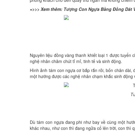
phòng khách cho đến quầy thu ngân mà không chiếm quá
=>>> Xem thêm:
Tượng Con Ngựa Bằng Đồng Dát 
Nguyên liệu đồng vàng thanh khiết loại 1 được tuyển 
nghệ nhân chăm chút tỉ mỉ, tinh tế và sinh động.
Hình ảnh tám con ngựa cơ bắp rắn rỏi, bốn chân dài, 
một hướng được các nghệ nhân chạm khắc sinh động v
Tư
Dù tám con ngựa đang phi như bay về cùng một hướn
khác nhau, như con thì đang ngửa cổ lên trời, con thì q