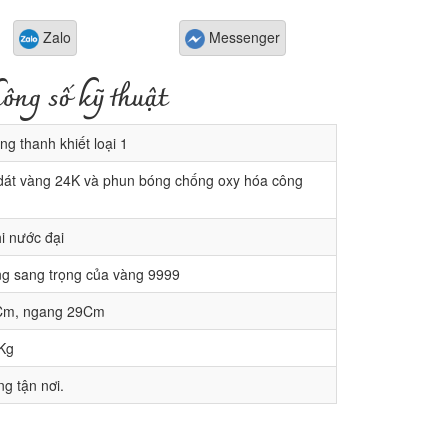
Zalo
Messenger
ông số kỹ thuật
g thanh khiết loại 1
át vàng 24K và phun bóng chống oxy hóa công
 nước đại
g sang trọng của vàng 9999
m, ngang 29Cm
Kg
g tận nơi.