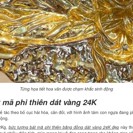
Từng họa tiết hoa văn được chạm khắc sinh động
 mã phi thiên dát vàng 24K
 tác theo bố cục hài hòa, cân đối, với hình ảnh tám con ngựa đang phi
động.
2Kg,
bức tượng bát mã phi thiên bằng đồng dát vàng 24K đẹp
này th