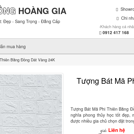
ỒNG
HOÀNG GIA
Showroo
Chi nhá
t: Đẹp - Sang Trọng - Đẳng Cấp
-Khách hàng cá nhâ
0912 417 168
dẫn mua hàng
Thiên Bằng Đồng Dát Vàng 24K
Tượng Bát Mã Ph
Tượng Bát Mã Phi Thiên Bằng Đ
nghĩa phong thủy học tốt đẹp, m
được nhiều gia chủ chọn đặt tron
Liên hệ
giá: