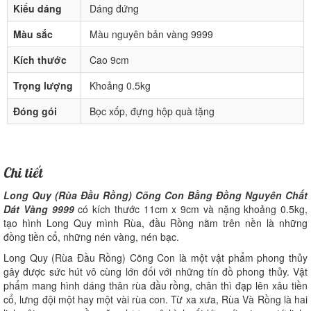
Kiểu dáng
Dáng đứng
Màu sắc
Màu nguyên bản vàng 9999
Kích thước
Cao 9cm
Trọng lượng
Khoảng 0.5kg
Đóng gói
Bọc xốp, đựng hộp quà tặng
Chi tiết
Long Quy (Rùa Đầu Rồng) Cõng Con Bằng Đồng Nguyên Chất
Dát Vàng 9999
có kích thước 11cm x 9cm và nặng khoảng 0.5kg,
tạo hình Long Quy mình Rùa, đầu Rồng nằm trên nền là những
đồng tiền cổ, những nén vàng, nén bạc.
Long Quy (Rùa Đầu Rồng) Cõng Con là một vật phẩm phong thủy
gây được sức hút vô cùng lớn đối với những tín đồ phong thủy. Vật
phẩm mang hình dáng thân rùa đầu rồng, chân thì đạp lên xâu tiền
cổ, lưng đội một hay một vài rùa con. Từ xa xưa, Rùa Và Rồng là hai