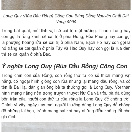
Long Quy (Rùa Đầu Rồng) Cõng Con Bằng Đồng Nguyên Chất Dát
Vàng 9999
Trong bát quái, mỗi linh vật sẽ cai trị một hướng: Thanh Long hay
còn gọi là rồng xanh sẽ cai trị ở phía Đông, Hỏa Phụng hay còn gọi
là phượng hoàng lửa sẽ cai trị ở phía Nam, Bạch Hổ hay còn gọi là
hổ trắng sẽ cai quản ở phía Tây và Hắc Quy hay còn gọi là rùa đen
thì sẽ cai quản ở phía Bắc.
Ý nghĩa Long Quy (Rùa Đầu Rồng) Cõng Con
Trong chín con của Rồng, con rồng thứ tư có sở thích mang vật
nặng, có ngoại hình giống con rùa nhưng lại mang đầu rồng, và có
tên là Bá Hạ, dân gian ông bà ta thường gọi là Long Quy. Với thân
hình mang nặng nên trong truyền thuyết Nữ Oa vá trời, bà đã dùng
bốn trân của người con thứ tư của rồng là Long Quy để chống trời.
Chính vì vậy, ngày nay mọi người thường dùng Long Quy để chống
đỡ những tai họa, tránh mang sát khí hay những điều không tốt cho
gia đình.