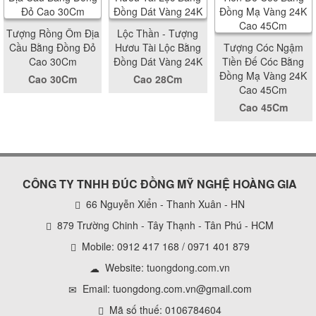
Tượng Rồng Ôm Địa
Lộc Thần - Tượng
Cầu Bằng Đồng Đỏ
Hươu Tài Lộc Bằng
Tượng Cóc Ngậm
Cao 30Cm
Đồng Dát Vàng 24K
Tiền Đế Cóc Bằng
Đồng Mạ Vàng 24K
Cao 30Cm
Cao 28Cm
Cao 45Cm
Cao 45Cm
CÔNG TY TNHH ĐÚC ĐỒNG MỸ NGHỆ HOÀNG GIA
66 Nguyễn Xiển - Thanh Xuân - HN
879 Trường Chinh - Tây Thạnh - Tân Phú - HCM
Mobile: 0912 417 168 / 0971 401 879
Website:
tuongdong.com.vn
Email: tuongdong.com.vn@gmail.com
Mã số thuế: 0106784604