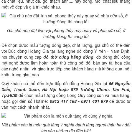
cả chất liệu, như: đá, gỗ, thạch anh,... hay đồng. Mỗi chất liệu mang
một vẻ đẹp và giá trị khác nhau.
Gia chủ nên đặt linh vật phong thủy này quay về phía cửa sổ, ở
hướng Đông thì càng tốt
Để chọn được mẫu tượng đồng đẹp, chất lượng, gia chủ có thể đến
với Đúc đồng Hoàng Gia tại làng nghề đồ đồng Ý Yên - Nam Định,
nơi chuyên cung cấp
đồ thờ cúng bằng đồng
, đồ đồng thủ công
mỹ nghệ được làm hoàn toàn thủ công bởi đôi bàn tay tài hoa của
các nghệ nhân, và giao trực tiếp cho khách hàng mà không qua một
khâu trung gian nào.
Quý khách có thể đến trực tiếp đồ đồng Hoàng Gia tại
66 Nguyễn
Xiển, Thanh Xuân, Hà Nội hoặc 879 Trường Chinh, Tân Phú,
Tp.HCM
để chọn mẫu tượng đồng Long Quy cõng con và mua hàng,
hoặc gọi đến số Hotline:
0912 417 168 - 0971 401 879
để được tư
vấn một cách nhanh nhất.
Vật phẩm còn là món quà tặng ý nghĩa dành tặng người thân hay đối
tác vào những dịp đặc biệt