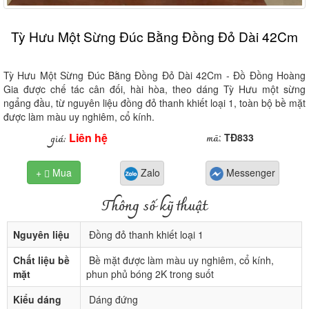
Tỳ Hưu Một Sừng Đúc Bằng Đồng Đỏ Dài 42Cm
Tỳ Hưu Một Sừng Đúc Bằng Đồng Đỏ Dài 42Cm - Đồ Đồng Hoàng
Gia được chế tác cân đối, hài hòa, theo dáng Tỳ Hưu một sừng
ngẩng đầu, từ nguyên liệu đồng đỏ thanh khiết loại 1, toàn bộ bề mặt
được làm màu uy nghiêm, cổ kính.
Liên hệ
mã
giá:
:
TĐ833
+
Mua
Zalo
Messenger

Thông số kỹ thuật
Nguyên liệu
Đồng đỏ thanh khiết loại 1
Chất liệu bề
Bề mặt được làm màu uy nghiêm, cổ kính,
mặt
phun phủ bóng 2K trong suốt
Kiểu dáng
Dáng đứng