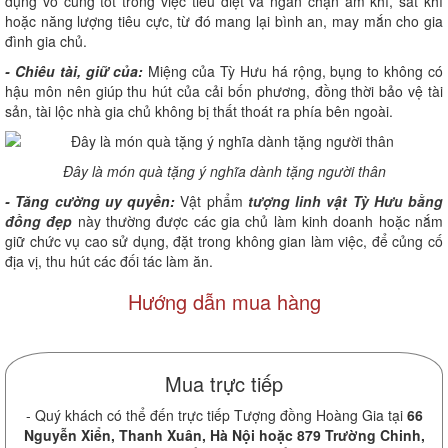
dụng vô cùng tốt trong việc tiêu diệt và ngăn chặn âm khí, sát khí
hoặc năng lượng tiêu cực, từ đó mang lại bình an, may mắn cho gia
đình gia chủ.
- Chiêu tài, giữ của:
Miệng của Tỳ Hưu há rộng, bụng to không có
hậu môn nên giúp thu hút của cải bốn phương, đồng thời bảo vệ tài
sản, tài lộc nhà gia chủ không bị thất thoát ra phía bên ngoài.
Đây là món quà tặng ý nghĩa dành tặng người thân
- Tăng cường uy quyền:
Vật phẩm
tượng linh vật Tỳ Hưu bằng
đồng đẹp
này thường được các gia chủ làm kinh doanh hoặc nắm
giữ chức vụ cao sử dụng, đặt trong không gian làm việc, để củng cố
địa vị, thu hút các đối tác làm ăn.
Hướng dẫn mua hàng
Mua trực tiếp
- Quý khách có thể đến trực tiếp Tượng đồng Hoàng Gia tại
66
Nguyễn Xiển, Thanh Xuân, Hà Nội hoặc 879 Trường Chinh,