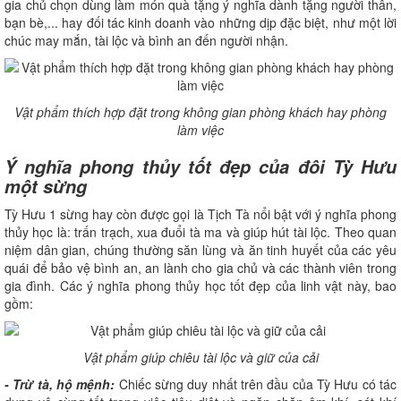
gia chủ chọn dùng làm món quà tặng ý nghĩa dành tặng người thân,
bạn bè,... hay đối tác kinh doanh vào những dịp đặc biệt, như một lời
chúc may mắn, tài lộc và bình an đến người nhận.
Vật phẩm thích hợp đặt trong không gian phòng khách hay phòng
làm việc
Ý nghĩa phong thủy tốt đẹp của đôi Tỳ Hưu
một sừng
Tỳ Hưu 1 sừng hay còn được gọi là Tịch Tà nổi bật với ý nghĩa phong
thủy học là: trấn trạch, xua đuổi tà ma và giúp hút tài lộc. Theo quan
niệm dân gian, chúng thường săn lùng và ăn tinh huyết của các yêu
quái để bảo vệ bình an, an lành cho gia chủ và các thành viên trong
gia đình. Các ý nghĩa phong thủy học tốt đẹp của linh vật này, bao
gồm:
Vật phẩm giúp chiêu tài lộc và giữ của cải
- Trừ tà, hộ mệnh:
Chiếc sừng duy nhất trên đầu của Tỳ Hưu có tác