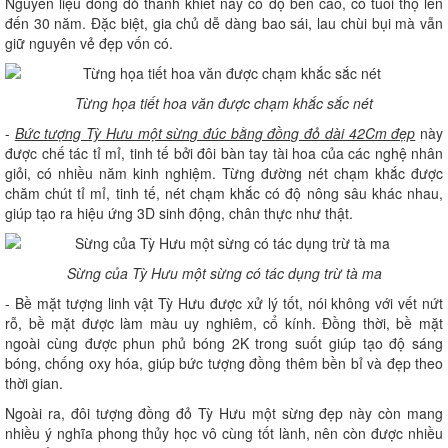
Nguyên liệu đồng đỏ thanh khiết này có độ bền cao, có tuổi thọ lên
đến 30 năm. Đặc biệt, gia chủ dễ dàng bao sái, lau chùi bụi mà vẫn
giữ nguyên vẻ đẹp vốn có.
Từng họa tiết hoa văn được chạm khắc sắc nét
-
Bức tượng Tỳ Hưu một sừng đúc bằng đồng đỏ dài 42Cm đẹp
này
được chế tác tỉ mỉ, tinh tế bởi đôi bàn tay tài hoa của các nghệ nhân
giỏi, có nhiều năm kinh nghiệm. Từng đường nét chạm khắc được
chăm chút tỉ mỉ, tinh tế, nét chạm khắc có độ nông sâu khác nhau,
giúp tạo ra hiệu ứng 3D sinh động, chân thực như thật.
Sừng của Tỳ Hưu một sừng có tác dụng trừ tà ma
- Bề mặt tượng linh vật Tỳ Hưu được xử lý tốt, nói không với vết nứt
rỗ, bề mặt được làm màu uy nghiêm, cổ kính. Đồng thời, bề mặt
ngoài cùng được phun phủ bóng 2K trong suốt giúp tạo độ sáng
bóng, chống oxy hóa, giúp bức tượng đồng thêm bền bỉ và đẹp theo
thời gian.
Ngoài ra, đôi tượng đồng đỏ Tỳ Hưu một sừng đẹp này còn mang
nhiều ý nghĩa phong thủy học vô cùng tốt lành, nên còn được nhiều