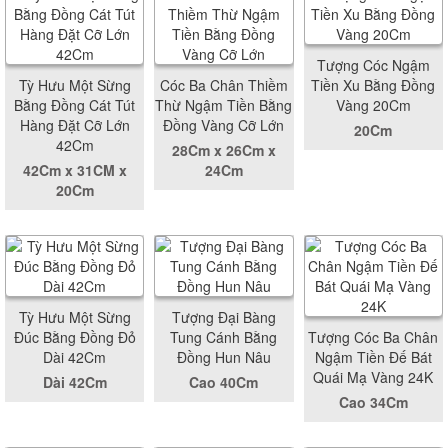
Tượng Cóc Ngậm
Tỳ Hưu Một Sừng
Cóc Ba Chân Thiềm
Tiền Xu Bằng Đồng
Bằng Đồng Cát Tút
Thừ Ngậm Tiền Bằng
Vàng 20Cm
Hàng Đặt Cỡ Lớn
Đồng Vàng Cỡ Lớn
20Cm
42Cm
28Cm x 26Cm x
42Cm x 31CM x
24Cm
20Cm
Tỳ Hưu Một Sừng
Tượng Đại Bàng
Đúc Bằng Đồng Đỏ
Tung Cánh Bằng
Tượng Cóc Ba Chân
Dài 42Cm
Đồng Hun Nâu
Ngậm Tiền Đế Bát
Quái Mạ Vàng 24K
Dài 42Cm
Cao 40Cm
Cao 34Cm