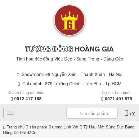
TƯỢNG ĐỒNG
HOÀNG GIA
Tinh hoa đúc đồng Việt: Đẹp - Sang Trọng - Đẳng Cấp
Showroom: 66 Nguyễn Xiển - Thanh Xuân - Hà Nội
Chi nhánh: 879 Trường Chinh - Tân Phú - Tp.HCM
-Khách hàng cá nhân-
-Dự án, bán buôn-
0912 417 168
0971 401 879
Toggle
(0)
navigation
Trang chủ
sản phẩm
tượng Linh Vật
Tỳ Hưu Một Sừng Đúc Bằng
Đồng Đỏ Dài 42Cm