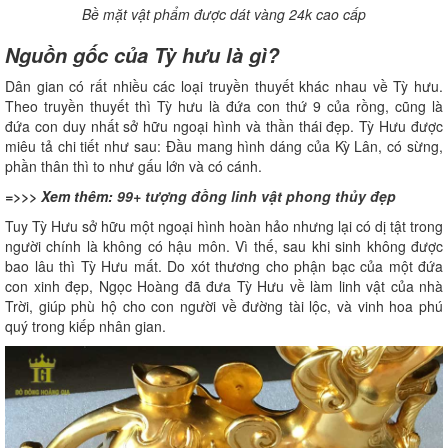
Bề mặt vật phẩm được dát vàng 24k cao cấp
Nguồn gốc của Tỳ hưu là gì?
Dân gian có rất nhiều các loại truyền thuyết khác nhau về Tỳ hưu.
Theo truyền thuyết thì Tỳ hưu là đứa con thứ 9 của rồng, cũng là
đứa con duy nhất sở hữu ngoại hình và thần thái đẹp. Tỳ Hưu được
miêu tả chi tiết như sau: Đầu mang hình dáng của Kỳ Lân, có sừng,
phần thân thì to như gấu lớn và có cánh.
=>>> Xem thêm:
99+ tượng đồng linh vật phong thủy đẹp
Tuy Tỳ Hưu sở hữu một ngoại hình hoàn hảo nhưng lại có dị tật trong
người chính là không có hậu môn. Vì thế, sau khi sinh không được
bao lâu thì Tỳ Hưu mất. Do xót thương cho phận bạc của một đứa
con xinh đẹp, Ngọc Hoàng đã đưa Tỳ Hưu về làm linh vật của nhà
Trời, giúp phù hộ cho con người về đường tài lộc, và vinh hoa phú
quý trong kiếp nhân gian.