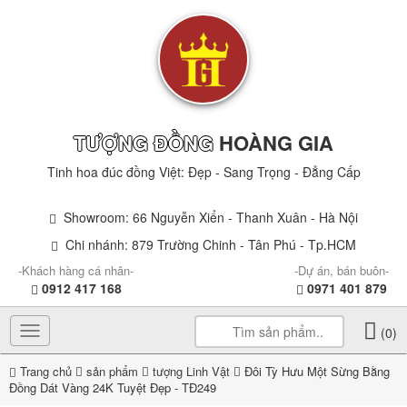
TƯỢNG ĐỒNG
HOÀNG GIA
Tinh hoa đúc đồng Việt: Đẹp - Sang Trọng - Đẳng Cấp
Showroom: 66 Nguyễn Xiển - Thanh Xuân - Hà Nội
Chi nhánh: 879 Trường Chinh - Tân Phú - Tp.HCM
-Khách hàng cá nhân-
-Dự án, bán buôn-
0912 417 168
0971 401 879
Toggle
(0)
navigation
Trang chủ
sản phẩm
tượng Linh Vật
Đôi Tỳ Hưu Một Sừng Bằng
Đồng Dát Vàng 24K Tuyệt Đẹp - TĐ249