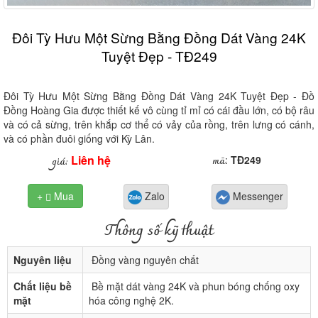
Đôi Tỳ Hưu Một Sừng Bằng Đồng Dát Vàng 24K
Tuyệt Đẹp - TĐ249
Đôi Tỳ Hưu Một Sừng Bằng Đồng Dát Vàng 24K Tuyệt Đẹp - Đồ
Đồng Hoàng Gia được thiết kế vô cùng tỉ mỉ có cái đầu lớn, có bộ râu
và có cả sừng, trên khắp cơ thể có vảy của rồng, trên lưng có cánh,
và có phần đuôi giống với Kỳ Lân.
Liên hệ
mã
giá:
:
TĐ249
+
Mua
Zalo
Messenger

Thông số kỹ thuật
Nguyên liệu
Đồng vàng nguyên chất
Chất liệu bề
Bề mặt dát vàng 24K và phun bóng chống oxy
mặt
hóa công nghệ 2K.