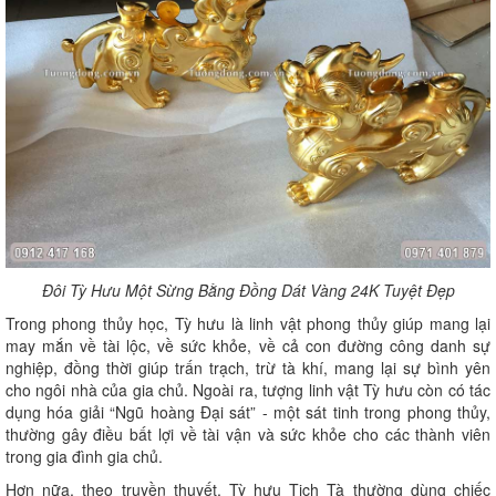
Đôi Tỳ Hưu Một Sừng Bằng Đồng Dát Vàng 24K Tuyệt Đẹp
Trong phong thủy học, Tỳ hưu là linh vật phong thủy giúp mang lại
may mắn về tài lộc, về sức khỏe, về cả con đường công danh sự
nghiệp, đồng thời giúp trấn trạch, trừ tà khí, mang lại sự bình yên
cho ngôi nhà của gia chủ. Ngoài ra, tượng linh vật Tỳ hưu còn có tác
dụng hóa giải “Ngũ hoàng Đại sát” - một sát tinh trong phong thủy,
thường gây điều bất lợi về tài vận và sức khỏe cho các thành viên
trong gia đình gia chủ.
Hơn nữa, theo truyền thuyết, Tỳ hưu Tịch Tà thường dùng chiếc