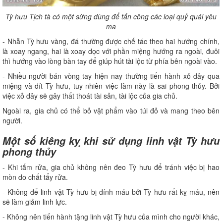
Tỳ hưu Tịch tà có một sừng dùng để tấn công các loại quỷ quái yêu
ma
- Nhẫn Tỳ hưu vàng, đá thường được chế tác theo hai hướng chính,
là xoay ngang, hai là xoay dọc với phần miệng hướng ra ngoài, đuôi
thì hướng vào lòng bàn tay để giúp hút tài lộc từ phía bên ngoài vào.
- Nhiều người bán vòng tay hiện nay thường tiến hành xỏ dây qua
miệng và đít Tỳ hưu, tuy nhiên việc làm này là sai phong thủy. Bởi
việc xỏ dây sẽ gây thất thoát tài sản, tài lộc của gia chủ.
Ngoài ra, gia chủ có thể bỏ vật phẩm vào túi đỏ và mang theo bên
người.
Một số kiêng kỵ khi sử dụng linh vật Tỳ hưu
phong thủy
- Khi tắm rửa, gia chủ không nên đeo Tỳ hưu để tránh việc bị hao
mòn do chất tẩy rửa.
- Không để linh vật Tỳ hưu bị dính máu bởi Tỳ hưu rất kỵ máu, nên
sẽ làm giảm linh lực.
- Không nên tiến hành tặng linh vật Tỳ hưu của mình cho người khác,