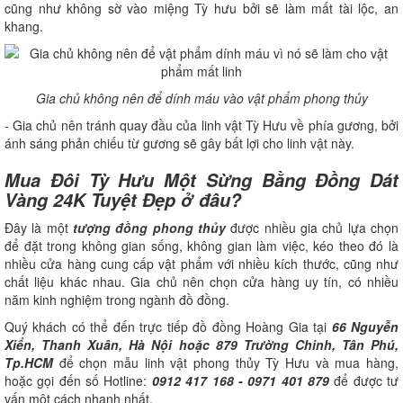
cũng như không sờ vào miệng Tỳ hưu bởi sẽ làm mất tài lộc, an
khang.
Gia chủ không nên để dính máu vào vật phẩm phong thủy
- Gia chủ nên tránh quay đầu của linh vật Tỳ Hưu về phía gương, bởi
ánh sáng phản chiếu từ gương sẽ gây bất lợi cho linh vật này.
Mua Đôi Tỳ Hưu Một Sừng Bằng Đồng Dát
Vàng 24K Tuyệt Đẹp ở đâu?
Đây là một
tượng đồng phong thủy
được nhiều gia chủ lựa chọn
để đặt trong không gian sống, không gian làm việc, kéo theo đó là
nhiều cửa hàng cung cấp vật phẩm với nhiều kích thước, cũng như
chất liệu khác nhau. Gia chủ nên chọn cửa hàng uy tín, có nhiều
năm kinh nghiệm trong ngành đồ đồng.
Quý khách có thể đến trực tiếp đồ đồng Hoàng Gia tại
66 Nguyễn
Xiển, Thanh Xuân, Hà Nội hoặc 879 Trường Chinh, Tân Phú,
Tp.HCM
để chọn mẫu linh vật phong thủy Tỳ Hưu và mua hàng,
hoặc gọi đến số Hotline:
0912 417 168 - 0971 401 879
để được tư
vấn một cách nhanh nhất.