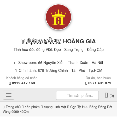
TƯỢNG ĐỒNG
HOÀNG GIA
Tinh hoa đúc đồng Việt: Đẹp - Sang Trọng - Đẳng Cấp
Showroom: 66 Nguyễn Xiển - Thanh Xuân - Hà Nội
Chi nhánh: 879 Trường Chinh - Tân Phú - Tp.HCM
-Khách hàng cá nhân-
-Dự án, bán buôn-
0912 417 168
0971 401 879
Toggle
(0)
navigation
Trang chủ
sản phẩm
tượng Linh Vật
Cặp Tỳ Hưu Bằng Đồng Dát
Vàng 9999 42Cm