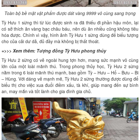
Toàn bộ bề mặt vật phẩm được dát vàng 9999 vô cùng sang trọng
Tỳ Hưu 1 sừng thì từ lúc được sinh ra đã thiếu đi phần hậu môn, lại
có sở thích ăn vàng bạc châu báu, nên dù ăn nhiều cũng không tiêu
hóa được. Chính vì vậy, hình ảnh Tỳ Hưu 1 sừng dùng để biểu tượng
cho của cải dư dả, đủ đầy mà không bị thất thoát.
=>>> Xem thêm:
Tượng đồng Tỳ Hưu phong thủy
Tỳ Hưu 2 sừng có vẻ ngoài hung tợn hơn, mang sức mạnh vô cùng
lớn của một loài mãnh thú. Trong phong thủy học, Tỳ Hưu 2 sừng
nằm trong 6 loài mãnh thú mạnh, bao gồm Tỳ – Hưu – Hổ – Bưu – Bi
– Hùng. Với dáng vẻ mạnh mẽ, Tỳ Hưu 2 sừng thường được dùng để
biểu thị cho việc xua đuổi điềm xấu, tà khí, giúp mang đến sự bình
an, may mắn và tốt lành cho gia đình gia chủ.