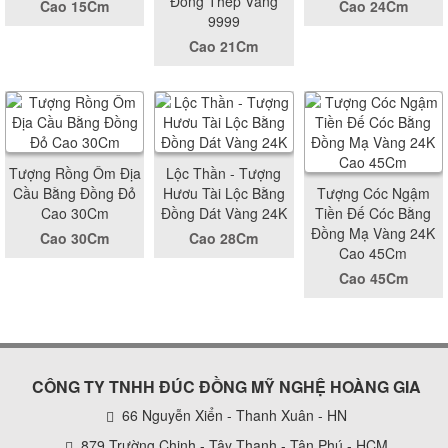
Đồng Thếp Vàng
Cao 15Cm
Cao 24Cm
9999
Cao 21Cm
Tượng Rồng Ôm Địa
Lộc Thần - Tượng
Cầu Bằng Đồng Đỏ
Hươu Tài Lộc Bằng
Tượng Cóc Ngậm
Cao 30Cm
Đồng Dát Vàng 24K
Tiền Đế Cóc Bằng
Đồng Mạ Vàng 24K
Cao 30Cm
Cao 28Cm
Cao 45Cm
Cao 45Cm
CÔNG TY TNHH ĐÚC ĐỒNG MỸ NGHỆ HOÀNG GIA
66 Nguyễn Xiển - Thanh Xuân - HN
879 Trường Chinh - Tây Thạnh - Tân Phú - HCM