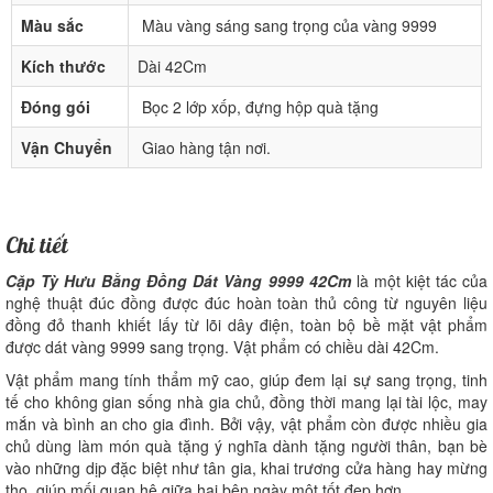
Màu sắc
Màu vàng sáng sang trọng của vàng 9999
Kích thước
Dài 42Cm
Đóng gói
Bọc 2 lớp xốp, đựng hộp quà tặng
Vận Chuyển
Giao hàng tận nơi.
Chi tiết
Cặp Tỳ Hưu Bằng Đồng Dát Vàng 9999 42Cm
là một kiệt tác của
nghệ thuật đúc đồng được đúc hoàn toàn thủ công từ nguyên liệu
đồng đỏ thanh khiết lấy từ lõi dây điện, toàn bộ bề mặt vật phẩm
được dát vàng 9999 sang trọng. Vật phẩm có chiều dài 42Cm.
Vật phẩm mang tính thẩm mỹ cao, giúp đem lại sự sang trọng, tinh
tế cho không gian sống nhà gia chủ, đồng thời mang lại tài lộc, may
mắn và bình an cho gia đình. Bởi vậy, vật phẩm còn được nhiều gia
chủ dùng làm món quà tặng ý nghĩa dành tặng người thân, bạn bè
vào những dịp đặc biệt như tân gia, khai trương cửa hàng hay mừng
thọ, giúp mối quan hệ giữa hai bên ngày một tốt đẹp hơn.