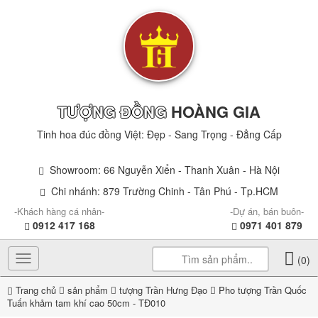
TƯỢNG ĐỒNG
HOÀNG GIA
Tinh hoa đúc đồng Việt: Đẹp - Sang Trọng - Đẳng Cấp
Showroom: 66 Nguyễn Xiển - Thanh Xuân - Hà Nội
Chi nhánh: 879 Trường Chinh - Tân Phú - Tp.HCM
-Khách hàng cá nhân-
-Dự án, bán buôn-
0912 417 168
0971 401 879
Toggle
(0)
navigation
Trang chủ
sản phẩm
tượng Trần Hưng Đạo
Pho tượng Trần Quốc
Tuấn khảm tam khí cao 50cm - TĐ010