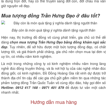
là dùng trọn đời, hay có thể truyền sang đời con, đời cháu mà vẫn
giữ nguyên vẻ đẹp.
Mua tượng đồng Trần Hưng Đạo ở đâu tốt?
Đây còn là món quà tặng ý nghĩa dành tặng người thân
Hiện nay, thị trường đồ đồng vô cùng phát triển, gia chủ có thể dễ
dàng
chọn mua tượng Trần Hưng Đạo bằng đồng khảm ngũ sắc
đẹp
. Tuy nhiên, để sở hữu được một bức tượng đồng đẹp, có chất
lượng tốt, và giá thành phải chăng, gia chủ nên chọn mua tại đơn vị
uy tín, có nhiều năm kinh nghiệm.
Là một trong những công ty có kinh nghiệm nhiều năm trong làng
nghề đúc đồng truyền thống, và là nơi hội tụ của các nghệ nhân đúc
đồng giỏi, có kinh nghiệm, Đồ Đồng Hoàng Gia rất vinh dự được trở
thành địa chỉ tin cậy để các gia chủ gửi gắm niềm tin qua những tác
phẩm tượng đồng Trần Quốc Tuấn vô cùng độc đáo, hãy gọi đến số
Hotline: 0912 417 168 - 0971 401 879
để được tư vấn một cách
nhanh nhất.
Hướng dẫn mua hàng