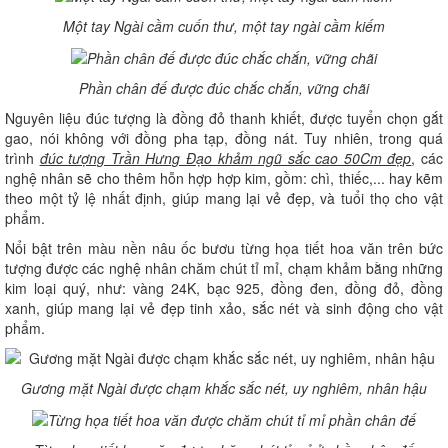
Một tay Ngài cầm cuốn thư, một tay ngài cầm kiếm
Phần chân đế được đúc chắc chắn, vững chãi
Nguyên liệu đúc tượng là đồng đỏ thanh khiết, được tuyển chọn gắt
gao, nói không với đồng pha tạp, đồng nát. Tuy nhiên, trong quá
trình
đúc tượng Trần Hưng Đạo khảm ngũ sắc cao 50Cm đẹp
, các
nghệ nhân sẽ cho thêm hỗn hợp hợp kim, gồm: chì, thiếc,... hay kẽm
theo một tỷ lệ nhất định, giúp mang lại vẻ đẹp, và tuổi thọ cho vật
phẩm.
Nổi bật trên màu nền nâu ốc bươu từng họa tiết hoa văn trên bức
tượng được các nghệ nhân chăm chút tỉ mỉ, chạm khảm bằng những
kim loại quý, như: vàng 24K, bạc 925, đồng đen, đồng đỏ, đồng
xanh, giúp mang lại vẻ đẹp tinh xảo, sắc nét và sinh động cho vật
phẩm.
Gương mặt Ngài được chạm khắc sắc nét, uy nghiêm, nhân hậu