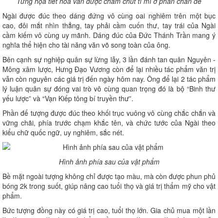
Từng họa tiết hoa văn được chăm chút tỉ mỉ ở phần chân đế
Ngài được đúc theo dáng đứng vô cùng oai nghiêm trên một bục
cao, đôi mắt nhìn thẳng, tay phải cầm cuốn thư, tay trái của Ngài
cầm kiếm vô cùng uy mãnh. Dáng đúc của Đức Thánh Trần mang ý
nghĩa thể hiện cho tài năng văn võ song toàn của ông.
Bên cạnh sự nghiệp quân sự lừng lẫy, 3 lần đánh tan quân Nguyên -
Mông xâm lược, Hưng Đạo Vương còn để lại nhiều tác phẩm văn trị
vẫn còn nguyên các giá trị đến ngày hôm nay. Ông để lại 2 tác phẩm
lý luận quân sự đóng vai trò vô cùng quan trọng đó là bộ “Binh thư
yếu lược” và “Vạn Kiếp tông bí truyền thư”.
Phần đế tượng được đúc theo khối trục vuông vô cùng chắc chắn và
vững chãi, phía trước chạm khắc tên, và chức tước của Ngài theo
kiểu chữ quốc ngữ, uy nghiêm, sắc nét.
Hình ảnh phía sau của vật phẩm
Bề mặt ngoài tượng không chỉ được tạo màu, mà còn được phun phủ
bóng 2k trong suốt, giúp nâng cao tuổi thọ và giá trị thẩm mỹ cho vật
phẩm.
Bức tượng đồng này có giá trị cao, tuổi thọ lớn. Gia chủ mua một lần