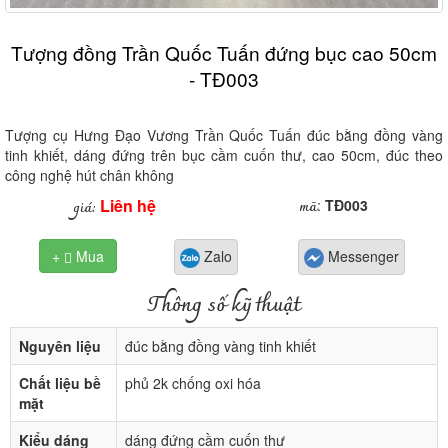
Tượng đồng Trần Quốc Tuấn đứng bục cao 50cm
- TĐ003
Tượng cụ Hưng Đạo Vương Trần Quốc Tuấn đúc bằng đồng vàng
tinh khiết, dáng đứng trên bục cầm cuốn thư, cao 50cm, đúc theo
công nghệ hút chân không
Liên hệ
mã
giá:
:
TĐ003
+
Mua
Zalo
Messenger

Thông số kỹ thuật
Nguyên liệu
đúc bằng đồng vàng tinh khiết
Chất liệu bề
phủ 2k chống oxi hóa
mặt
Kiểu dáng
dáng đứng cầm cuốn thư