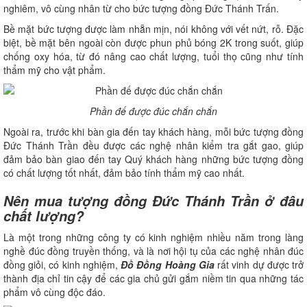
nghiêm, vô cùng nhân từ cho bức tượng đồng Đức Thánh Trấn.
Bề mặt bức tượng được làm nhẵn mịn, nói không với vết nứt, rỗ. Đặc
biệt, bề mặt bên ngoài còn được phun phủ bóng 2K trong suốt, giúp
chống oxy hóa, từ đó nâng cao chất lượng, tuổi thọ cũng như tính
thẩm mỹ cho vật phẩm.
Phần đế được đúc chắn chắn
Ngoài ra, trước khi bàn gia đến tay khách hàng, mỗi bức tượng đồng
Đức Thánh Trần đều được các nghệ nhân kiểm tra gắt gao, giúp
đảm bảo bàn giao đến tay Quý khách hàng những bức tượng đồng
có chất lượng tốt nhất, đảm bảo tính thẩm mỹ cao nhất.
Nên mua tượng đồng Đức Thánh Trần ở đâu
chất lượng?
Là một trong những công ty có kinh nghiệm nhiều năm trong làng
nghề đúc đồng truyền thống, và là nơi hội tụ của các nghệ nhân đúc
đồng giỏi, có kinh nghiệm,
Đồ Đồng Hoàng Gia
rất vinh dự được trở
thành địa chỉ tin cậy để các gia chủ gửi gắm niềm tin qua những tác
phẩm vô cùng độc đáo.