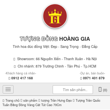
TƯỢNG ĐỒNG
HOÀNG GIA
Tinh hoa đúc đồng Việt: Đẹp - Sang Trọng - Đẳng Cấp
Showroom: 66 Nguyễn Xiển - Thanh Xuân - Hà Nội
Chi nhánh: 879 Trường Chinh - Tân Phú - Tp.HCM
-Khách hàng cá nhân-
-Dự án, bán buôn-
0912 417 168
0971 401 879
Toggle
(0)
navigation
Trang chủ
sản phẩm
tượng Trần Hưng Đạo
Tượng Trần Quốc
Tuấn Bằng Đồng Vàng Cát Tút Cao 70Cm