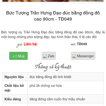
Bức Tượng Trần Hưng Đạo đúc bằng đồng đỏ
cao 90cm - TĐ049
Bức tượng cụ Trần Hưng Đạo đúc bằng đồng đỏ cao 90cm, đây là
một trong những pho tượng đẹp, tạo hình thần thái, tỉ lệ cân đối
Liên hệ
mã
giá:
:
TĐ049
+
Mua
Zalo
Messenger

Thông số kỹ thuật
Nguyên liệu
đúc bằng đồng đỏ tinh khiết
Chất liệu bề
phủ 2k chống oxi hóa
mặt
Kiểu dáng
dáng đứng cầm cuốn thư mẫu chuẩn