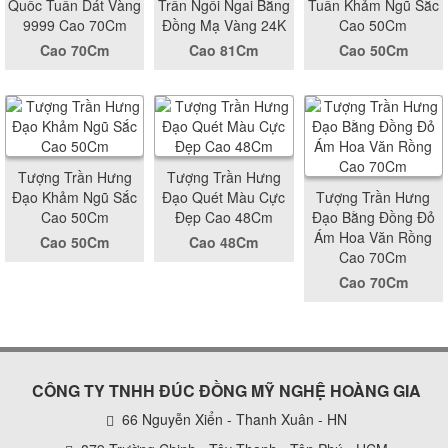
Quốc Tuấn Dát Vàng
Trần Ngồi Ngai Bằng
Tuấn Khảm Ngũ Sắc
9999 Cao 70Cm
Đồng Mạ Vàng 24K
Cao 50Cm
Cao 70Cm
Cao 81Cm
Cao 50Cm
Tượng Trần Hưng
Tượng Trần Hưng
Đạo Khảm Ngũ Sắc
Đạo Quét Màu Cực
Tượng Trần Hưng
Cao 50Cm
Đẹp Cao 48Cm
Đạo Bằng Đồng Đỏ
Ám Hoa Văn Rồng
Cao 50Cm
Cao 48Cm
Cao 70Cm
Cao 70Cm
CÔNG TY TNHH ĐÚC ĐỒNG MỸ NGHỆ HOÀNG GIA
66 Nguyễn Xiển - Thanh Xuân - HN