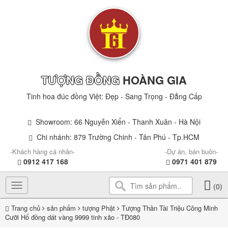
TƯỢNG ĐỒNG
HOÀNG GIA
Tinh hoa đúc đồng Việt: Đẹp - Sang Trọng - Đẳng Cấp
Showroom: 66 Nguyễn Xiển - Thanh Xuân - Hà Nội
Chi nhánh: 879 Trường Chinh - Tân Phú - Tp.HCM
-Khách hàng cá nhân-
-Dự án, bán buôn-
0912 417 168
0971 401 879
Toggle
(0)
navigation
Trang chủ
sản phẩm
tượng Phật
Tượng Thần Tài Triệu Công Minh
Cưỡi Hổ đồng dát vàng 9999 tinh xảo - TĐ080