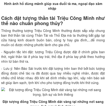
Hình ảnh hổ dùng mãnh giúp xua đuổi tà ma, ngoại đạo xâm
nhập
Cách đặt tượng thần tài Triệu Công Minh như
thế nào chuẩn phong thủy?
Thông thường tượng Triệu Công Minh thường được sắp xếp chung
ban thờ thần tài cùng Thần Tài và Thổ Địa mà ta thường bắt gặp tại
cửa hàng kinh doanh buôn bán, công ty hay gia đình,...để mong
muốn có được những phước lành cho gia chủ.
- Nguyên tắc khi đặt: tượng Triệu Công được đặt ở chính giữa ban
thờ, ngài thần tài ở phía tay trái, thổ địa ở phía tay phải theo hướng
nhìn từ bàn thờ ra.
- Lưu ý: Nên Báo Sái trước khi đặt tượng trên ban thờ bởi bức tượng
đồng được chế tác ra đã được qua tay nhiều nghệ nhân, được đặt
nhiều chỗ khác nhau đôi khi sẽ dính nhiều tạp khí, vậy nên báo sái
sẽ giúp làm sạch, tịnh khí cho pho tượng đồng trước khi thờ cúng.
Đặt tượng đồng Triệu Công Minh dát vàng tại những nơi sang