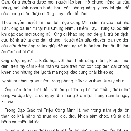
Can. Ông thường được mọi người lập ban thờ phụng riêng tại cửa
hàng, nơi kinh doanh buôn bán, văn phòng công ty hay tại gia,..để
cầu mong nhận được những may mắn, tốt lành.
Theo truyền thuyết thì thần tài Triệu Công Minh sinh ra vào thời nhà
Tần, ông đã lên tu tại núi Chung Nam, Thiểm Tây, Trung Quốc đến
khi đặc đạo mới xuống núi. Ông đi khắp mọi nơi để giải trừ ôn dịch,
cứu bệnh trừ ta cho dân chúng. Người dân gặp chuyện oan ức đến
cầu cứu được ông ra tay giúp đỡ còn người buôn bán làm ăn thì làm
ăn được phát đạt.
Ông được người ta khắc họa với thần hình dũng mãnh, khuôn mặt
đen, trên tay cầm kiếm thần và cưỡi trên một con cọp đen oai phong
khiến cho những thế lực tà ma ngoại đạo cũng phải khiếp sợ.
Ngoài ra nhiều quan niệm trong phong thủy về vị thần tài nay như:
- Ông còn được biết đến với tên gọi Trung Lộ Tài Thần, được thờ
cúng và đặc biệt là có ngày rằm tháng 3 âm lịch hàng năm là ngày
xin vía.
- Trong Đạo Giáo thì Triệu Công Minh là một trong năm vị đại ôn
thần có khả năng hô mưa gọi gió, điều khiến sâm chợp, trừ tà giải
bệnh và chiêu tài lộc.
- Ngoài ra ông con được coi là vị thần tài chủ quan việc tiền tài ban