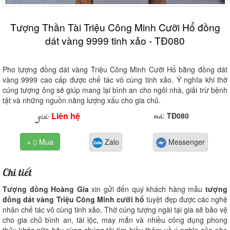
Tượng Thần Tài Triệu Công Minh Cưỡi Hổ đồng
dát vàng 9999 tinh xảo - TĐ080
Pho tượng đồng dát vàng Triệu Công Minh Cưỡi Hổ bằng đồng dát
vàng 9999 cao cấp được chế tác vô cùng tinh xảo. Ý nghĩa khi thờ
cúng tượng ông sẽ giúp mang lại bình an cho ngôi nhà, giải trừ bệnh
tật và những nguồn năng lượng xấu cho gia chủ.
Liên hệ
mã
giá:
:
TĐ080
+
Mua
Zalo
Messenger

Chi tiết
Tượng đồng Hoàng Gia
xin gửi đến quý khách hàng mẫu
tượng
đồng dát vàng Triệu Công Minh cưỡi hổ
tuyệt đẹp được các nghệ
nhân chế tác vô cùng tinh xảo. Thờ cúng tượng ngài tại gia sẽ bảo vệ
cho gia chủ bình an, tài lộc, may mắn và nhiều công dụng phong