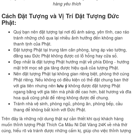
hàng yêu thích
Cách Đặt Tượng và Vị Trí Đặt Tượng Đức
Phật:
Quý bạn nên đặt tượng tại nơi đủ ánh sáng, yên tĩnh, cao ráo
tránh những chỗ qua lại nhiều ảnh hưởng đến không gian
thanh tịnh của Phật.
Đặt tượng Phật tại trung tâm căn phòng, lưng áp vào tường,
đằng sau Đức Phật không được có lỗ hổng hay cửa sổ.
Đẹp nhất là đặt tượng Phật hướng mặt về phía Đông - hướng
mặt trời mọc sẽ gia tăng được hiệu quả của tượng Phật.
Nên đặt tượng Phật tại không gian riêng biệt, phòng thờ cúng
Phật riêng. Nếu không có điều kiện có thể đặt chung ban thờ
với gia tiên nhưng nên
lưu ý
không được đặt tượng Phật
ngang bằng với gia tiên mà phải để cao hơn, bát hương và đĩa
hoa quả cũng phải để riêng không được để chung.
Tránh nhà vệ sinh, phòng ngủ, phòng ăn, phòng bếp, cầu
thang để không bất kính với Đức Phật.
Trên đây là những nội dung thật sự cần thiết khi quý khách hàng
muốn thỉnh tượng Phật Thích Ca Mâu Ni Dát Vàng 24K về nhà thờ
cúng, hiểu rõ và tránh được những cấm kị, giúp cho việc thỉnh tượng