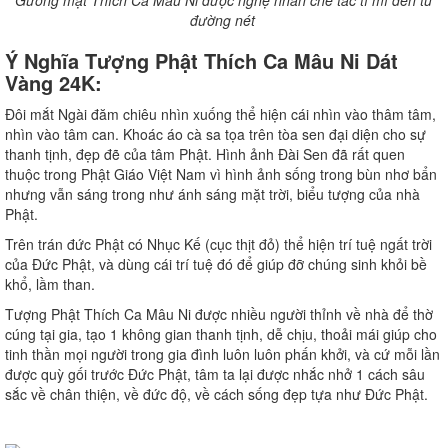
Gương mặt Thích Ca Mâu Ni được nghệ nhân chế tác tỉ mỉ đến từ
đường nét
Ý Nghĩa Tượng Phật Thích Ca Mâu Ni Dát
Vàng 24K:
Đôi mắt Ngài đăm chiêu nhìn xuống thể hiện cái nhìn vào thâm tâm,
nhìn vào tâm can. Khoác áo cà sa tọa trên tòa sen đại diện cho sự
thanh tịnh, đẹp đẽ của tâm Phật. Hình ảnh Đài Sen đã rất quen
thuộc trong Phật Giáo Việt Nam vì hình ảnh sống trong bùn nhơ bẩn
nhưng vẫn sáng trong như ánh sáng mặt trời, biểu tượng của nhà
Phật.
Trên trán đức Phật có Nhục Kế (cục thịt đỏ) thể hiện trí tuệ ngất trời
của Đức Phật, và dùng cái trí tuệ đó để giúp đỡ chúng sinh khỏi bề
khổ, lầm than.
Tượng Phật Thích Ca Mâu Ni được nhiều người thỉnh về nhà để thờ
cúng tại gia, tạo 1 không gian thanh tịnh, dễ chịu, thoải mái giúp cho
tinh thần mọi người trong gia đình luôn luôn phấn khởi, và cứ mỗi lần
được quỳ gối trước Đức Phật, tâm ta lại được nhắc nhở 1 cách sâu
sắc về chân thiện, về đức độ, về cách sống đẹp tựa như Đức Phật.