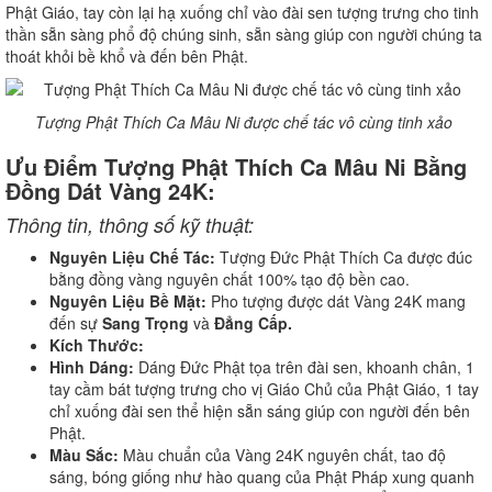
Phật Giáo, tay còn lại hạ xuống chỉ vào đài sen tượng trưng cho tinh
thần sẵn sàng phổ độ chúng sinh, sẵn sàng giúp con người chúng ta
thoát khỏi bề khổ và đến bên Phật.
Tượng Phật Thích Ca Mâu Ni được chế tác vô cùng tinh xảo
Ưu Điểm Tượng Phật Thích Ca Mâu Ni Bằng
Đồng Dát Vàng 24K:
Thông tin, thông số kỹ thuật:
Nguyên Liệu Chế Tác:
Tượng Đức Phật Thích Ca được đúc
bằng đồng vàng nguyên chất 100% tạo độ bền cao.
Nguyên Liệu Bề Mặt:
Pho tượng được dát Vàng 24K mang
đến sự
Sang Trọng
và
Đẳng Cấp.
Kích Thước:
Hình Dáng:
Dáng Đức Phật tọa trên đài sen, khoanh chân, 1
tay cầm bát tượng trưng cho vị Giáo Chủ của Phật Giáo, 1 tay
chỉ xuống đài sen thể hiện sẵn sáng giúp con người đến bên
Phật.
Màu Sắc:
Màu chuẩn của Vàng 24K nguyên chất, tao độ
sáng, bóng giống như hào quang của Phật Pháp xung quanh