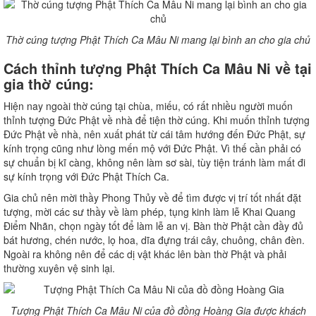
Thờ cúng tượng Phật Thích Ca Mâu Ni mang lại bình an cho gia chủ
Cách thỉnh tượng Phật Thích Ca Mâu Ni về tại
gia thờ cúng:
Hiện nay ngoài thờ cúng tại chùa, miếu, có rất nhiều người muốn
thỉnh tượng Đức Phật về nhà để tiện thờ cúng. Khi muốn thỉnh tượng
Đức Phật về nhà, nên xuất phát từ cái tâm hướng đến Đức Phật, sự
kính trọng cũng như lòng mến mộ với Đức Phật. Vì thế cần phải có
sự chuẩn bị kĩ càng, không nên làm sơ sài, tùy tiện tránh làm mất đi
sự kính trọng với Đức Phật Thích Ca.
Gia chủ nên mời thầy Phong Thủy về để tìm được vị trí tốt nhất đặt
tượng, mời các sư thầy về làm phép, tụng kinh làm lễ Khai Quang
Điểm Nhãn, chọn ngày tốt để làm lễ an vị. Bàn thờ Phật cần đầy đủ
bát hương, chén nước, lọ hoa, dĩa đựng trái cây, chuông, chân đèn.
Ngoài ra không nên để các dị vật khác lên bàn thờ Phật và phải
thường xuyên vệ sinh lại.
Tượng Phật Thích Ca Mâu Ni của đồ đồng Hoàng Gia được khách