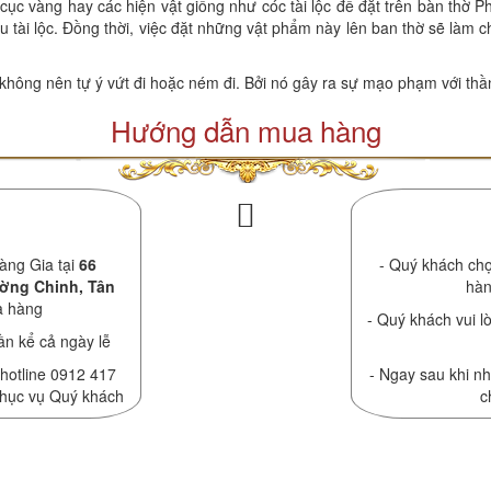
cục vàng hay các hiện vật giống như cóc tài lộc để đặt trên bàn thờ
ầu tài lộc. Đồng thời, việc đặt những vật phẩm này lên ban thờ sẽ làm c
không nên tự ý vứt đi hoặc ném đi. Bởi nó gây ra sự mạo phạm với thần
Hướng dẫn mua hàng
àng Gia tại
66
- Quý khách chọ
ường Chinh, Tân
hàn
a hàng
- Quý khách vui lò
ần kể cả ngày lễ
 hotline 0912 417
- Ngay sau khi nh
phục vụ Quý khách
c