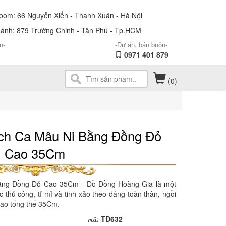
om: 66 Nguyễn Xiển - Thanh Xuân - Hà Nội
ánh: 879 Trường Chinh - Tân Phú - Tp.HCM
n-
-Dự án, bán buôn-
0971 401 879
(0)
ch Ca Mâu Ni Bằng Đồng Đỏ
Cao 35Cm
ằng Đồng Đỏ Cao 35Cm - Đồ Đồng Hoàng Gia là một
thủ công, tỉ mỉ và tinh xảo theo dáng toàn thân, ngồi
cao tổng thể 35Cm.
mã
:
TĐ632