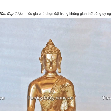
35Cm đẹp
được nhiều gia chủ chọn đặt trong không gian thờ cúng uy ngh