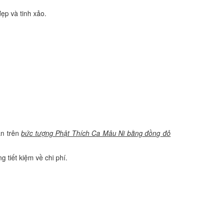
ẹp và tinh xảo.
ăn trên
bức tượng Phật Thích Ca Mâu Ni bằng đồng đỏ
 tiết kiệm về chi phí.