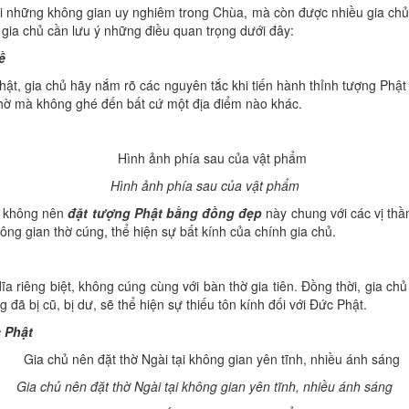
 những không gian uy nghiêm trong Chùa, mà còn được nhiều gia chủ th
, gia chủ cần lưu ý những điều quan trọng dưới đây:
ề
hật, gia chủ hãy nắm rõ các nguyên tắc khi tiến hành thỉnh tượng Phậ
thờ mà không ghé đến bất cứ một địa điểm nào khác.
Hình ảnh phía sau của vật phẩm
hủ không nên
đặt tượng Phật bằng đồng đẹp
này chung với các vị th
ông gian thờ cúng, thể hiện sự bất kính của chính gia chủ.
a riêng biệt, không cúng cùng với bàn thờ gia tiên. Đồng thời, gia ch
 đã bị cũ, bị dư, sẽ thể hiện sự thiếu tôn kính đối với Đức Phật.
 Phật
Gia chủ nên đặt thờ Ngài tại không gian yên tĩnh, nhiều ánh sáng