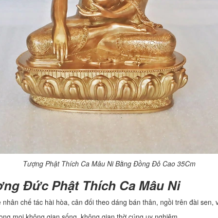
Tượng Phật Thích Ca Mâu Ni Bằng Đồng Đỏ Cao 35Cm
ợng Đức Phật Thích Ca Mâu Ni
hân chế tác hài hòa, cân đối theo dáng bán thân, ngồi trên đài sen, v
rong mọi không gian sống, không gian thờ cúng uy nghiêm.