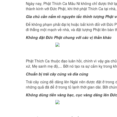
Ngày nay, Phật Thích Ca Mâu Ni không chỉ được thờ tại
thành kính với Đức Phật, khi thờ phật Thích Ca tại nhà
Gia chủ cần nắm rõ nguyên tắc thỉnh tượng Phật v
Để không phạm phải đại kị hoặc bất kính đối với Đức P
đi thẳng một mạch về nhà, và đặt tượng Phật lên bàn 
Không đặt Đức Phật chung với các vị thần khác
Phật Thích Ca thuộc đạo luân hồi, chính vì vậy gia c
xứ, Mẹ sanh mẹ độ,... Bởi nó tạo ra sự cấm kỵ trong kh
Chuẩn bị trái cây cúng và dĩa cúng
Trái cây cúng để dâng lên Ngài nên được đặt ở trong dĩ
những quả đã để ở trong tủ lạnh thời gian dài. Bởi chúng
Không dùng tiền vàng bạc, cục vàng dâng lên Đức