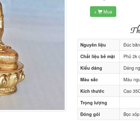
+
Mua

Th
Nguyên liệu
Đúc bằng
Chất liệu bề mặt
Phủ 2k c
Kiểu dáng
Dáng ngồ
Màu sắc
Màu ngu
Kích thước
Cao 35
Trọng lượng
Đóng gói
Bọc xốp