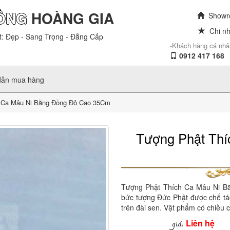
ỒNG
HOÀNG GIA
Showro
Chi nh
t: Đẹp - Sang Trọng - Đẳng Cấp
-Khách hàng cá nhâ
0912 417 168
dẫn mua hàng
 Ca Mâu Ni Bằng Đồng Đỏ Cao 35Cm
Tượng Phật Thí
Tượng Phật Thích Ca Mâu Ni B
bức tượng Đức Phật được chế tác 
trên đài sen. Vật phẩm có chiều 
Liên hệ
giá: