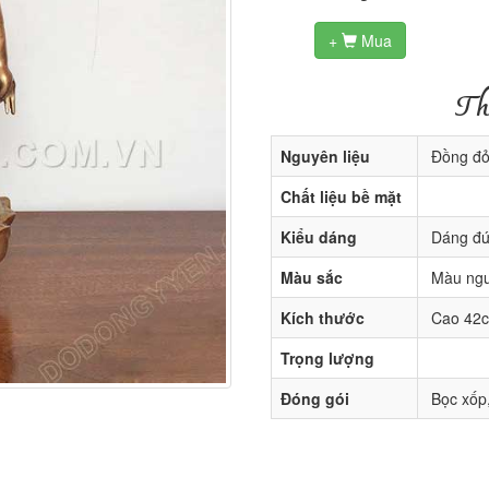
+
Mua

Th
Nguyên liệu
Đồng đỏ
Chất liệu bề mặt
Kiểu dáng
Dáng đứn
Màu sắc
Màu ngu
Kích thước
Cao 42
Trọng lượng
Đóng gói
Bọc xốp,