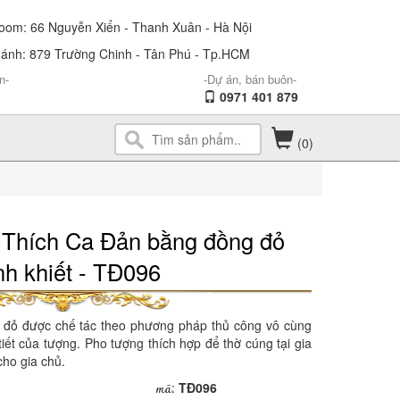
om: 66 Nguyễn Xiển - Thanh Xuân - Hà Nội
ánh: 879 Trường Chinh - Tân Phú - Tp.HCM
n-
-Dự án, bán buôn-
0971 401 879
(0)
 Thích Ca Đản bằng đồng đỏ
nh khiết - TĐ096
đỏ được chế tác theo phương pháp thủ công vô cùng
tiết của tượng. Pho tượng thích hợp để thờ cúng tại gia
cho gia chủ.
mã
:
TĐ096