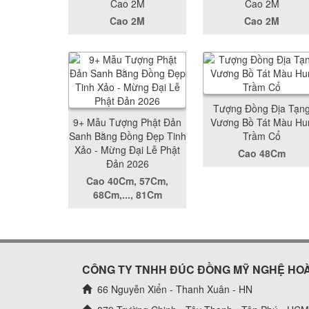
Cao 2M
Cao 2M
Cao 2M
Cao 2M
Tượng Đồng Địa Tạn
9+ Mẫu Tượng Phật Đản
Vương Bồ Tát Màu Hu
Sanh Bằng Đồng Đẹp Tinh
Trầm Cổ
Xảo - Mừng Đại Lễ Phật
Cao 48Cm
Đản 2026
Cao 40Cm, 57Cm,
68Cm,..., 81Cm
CÔNG TY TNHH ĐÚC ĐỒNG MỸ NGHỆ HO
66 Nguyễn Xiển - Thanh Xuân - HN