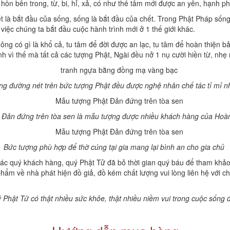
hồn bên trong, từ, bi, hỉ, xả, có như thế tâm mới được an yên, hạnh p
t là bắt đầu của sống, sống là bắt đầu của chết. Trong Phật Pháp sống
 việc chúng ta bắt đầu cuộc hành trình mới ở 1 thế giới khác.
ng có gì là khổ cả, tu tâm để đời được an lạc, tu tâm để hoàn thiện bả
ính vì thế mà tất cả các tượng Phật, Ngài đều nở 1 nụ cười hiền từ, n
ng đường nét trên bức tượng Phật đều được nghệ nhân chế tác tỉ mỉ n
Đản đứng trên tòa sen là mẫu tượng được nhiều khách hàng của Hoà
Bức tượng phù hợp để thờ cúng tại gia mang lại bình an cho gia chủ
ác quý khách hàng, quý Phật Tử đã bỏ thời gian quý báu để tham khả
phẩm về nhà phát hiện đồ giả, đồ kém chất lượng vui lòng liên hệ với c
hật Tử có thật nhiều sức khỏe, thật nhiều niềm vui trong cuộc sống để