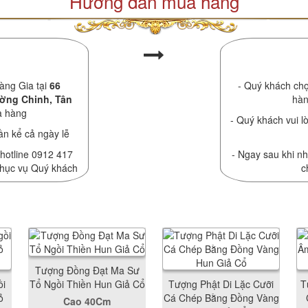
Hướng dẫn mua hàng
àng Gia tại
66
- Quý khách chọ
ường Chinh, Tân
hàn
a hàng
- Quý khách vui lò
ần kể cả ngày lễ
 hotline 0912 417
- Ngay sau khi nh
phục vụ Quý khách
c
Tượng Đồng Đạt Ma Sư
ồi
Tổ Ngồi Thiền Hun Giả Cổ
Tượng Phật Di Lặc Cưỡi
T
ỏ
Cá Chép Bằng Đồng Vàng
Cao 40Cm