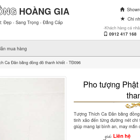
ỒNG
HOÀNG GIA
Showro
Chi nh
t: Đẹp - Sang Trọng - Đẳng Cấp
-Khách hàng cá nhâ
0912 417 168
dẫn mua hàng
h Ca Đản bằng đồng đỏ thanh khiết - TĐ096
Pho tượng Phật
tha
Tượng Thích Ca Đản bằng đồng 
tinh xảo đến từng đường nét chi 
giúp mang lại bình an, may mắn 
Liên hệ
giá: