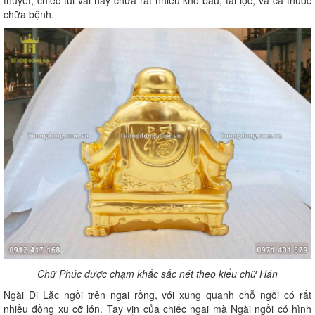
thuyết, chiếc túi vải này chứa rất nhiều kho báu, tài lộc, và cả thuốc
chữa bệnh.
Chữ Phúc được chạm khắc sắc nét theo kiểu chữ Hán
Ngài Di Lặc ngồi trên ngai rồng, với xung quanh chỗ ngồi có rất
nhiều đồng xu cỡ lớn. Tay vịn của chiếc ngai mà Ngài ngồi có hình