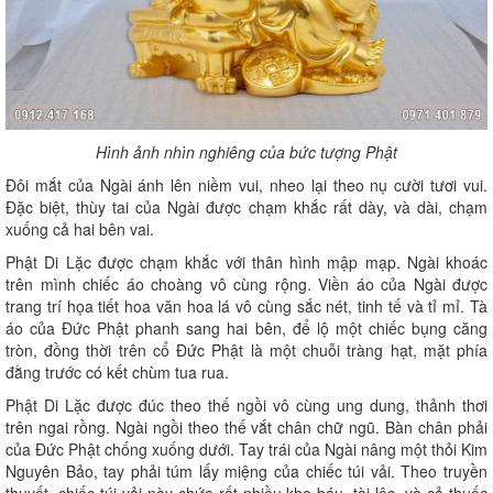
Hình ảnh nhìn nghiêng của bức tượng Phật
Đôi mắt của Ngài ánh lên niềm vui, nheo lại theo nụ cười tươi vui.
Đặc biệt, thùy tai của Ngài được chạm khắc rất dày, và dài, chạm
xuống cả hai bên vai.
Phật Di Lặc được chạm khắc với thân hình mập mạp. Ngài khoác
trên mình chiếc áo choàng vô cùng rộng. Viền áo của Ngài được
trang trí họa tiết hoa văn hoa lá vô cùng sắc nét, tinh tế và tỉ mỉ. Tà
áo của Đức Phật phanh sang hai bên, để lộ một chiếc bụng căng
tròn, đồng thời trên cổ Đức Phật là một chuỗi tràng hạt, mặt phía
đằng trước có kết chùm tua rua.
Phật Di Lặc được đúc theo thế ngồi vô cùng ung dung, thảnh thơi
trên ngai rồng. Ngài ngồi theo thế vắt chân chữ ngũ. Bàn chân phải
của Đức Phật chống xuống dưới. Tay trái của Ngài nâng một thỏi Kim
Nguyên Bảo, tay phải túm lấy miệng của chiếc túi vải. Theo truyền