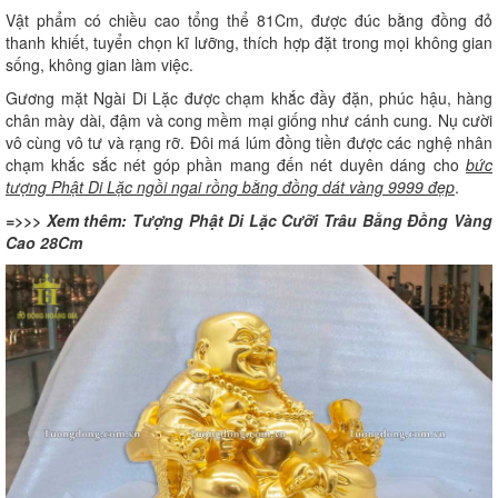
Vật phẩm có chiều cao tổng thể 81Cm, được đúc bằng đồng đỏ
thanh khiết, tuyển chọn kĩ lưỡng, thích hợp đặt trong mọi không gian
sống, không gian làm việc.
Gương mặt Ngài Di Lặc được chạm khắc đầy đặn, phúc hậu, hàng
chân mày dài, đậm và cong mềm mại giống như cánh cung. Nụ cười
vô cùng vô tư và rạng rỡ. Đôi má lúm đồng tiền được các nghệ nhân
chạm khắc sắc nét góp phần mang đến nét duyên dáng cho
bức
tượng Phật Di Lặc ngồi ngai rồng bằng đồng dát vàng 9999 đẹp
.
=>>> Xem thêm:
Tượng Phật Di Lặc Cưỡi Trâu Bằng Đồng Vàng
Cao 28Cm