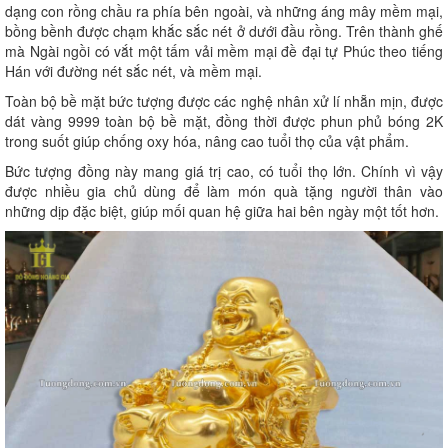
dạng con rồng chầu ra phía bên ngoài, và những áng mây mềm mại,
bồng bềnh được chạm khắc sắc nét ở dưới đầu rồng. Trên thành ghế
mà Ngài ngồi có vắt một tấm vải mềm mại đề đại tự Phúc theo tiếng
Hán với đường nét sắc nét, và mềm mại.
Toàn bộ bề mặt bức tượng được các nghệ nhân xử lí nhẵn mịn, được
dát vàng 9999 toàn bộ bề mặt, đồng thời được phun phủ bóng 2K
trong suốt giúp chống oxy hóa, nâng cao tuổi thọ của vật phẩm.
Bức tượng đồng này mang giá trị cao, có tuổi thọ lớn. Chính vì vậy
được nhiều gia chủ dùng để làm món quà tặng người thân vào
những dịp đặc biệt, giúp mối quan hệ giữa hai bên ngày một tốt hơn.