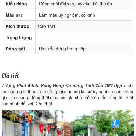
Kiểu dáng
Dáng ngồi đài sen, tay cầm kết thủ ấn
Màu sắc
Làm màu uy nghiêm, cổ kính
Kích thước
Cao 1M1
Trọng lượng
Đóng gói
Bọc xốp đựng trong hộp
Chi tiết
Tượng Phật Adida Bằng Đồng Đỏ Hàng Tinh Xảo 1M1 đẹp
là kiệt
tác của nghệ thuật đúc đồng, giúp mang lại sự uy nghiêm cho không
gian thờ cúng, đồng thời giúp các gia chủ thể hiện tấm lòng tôn kính
của mình đối với Đức Phật.