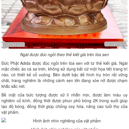
Ngài được đúc ngồi theo thế kiết già trên tòa sen
Đức Phật Adida được đúc ngồi trên tòa sen với tư thế kiết già. Ngài
mặc chiếc áo cà sa trơn, không sử dụng bất cứ một họa tiết trang trí
nào, có thiết kế cổ vuông. Bên dưới bậc đế hình trụ tròn rất vững
chãi, trang nghiêm là những cánh sen lớn đang xòe nở được chạm
khắc sắc nét.
Bề mặt của bức tượng được xử lí nhẵn mịn, được làm màu uy
nghiêm cổ kính, đồng thời được phun phủ bóng 2K trong suốt giúp
tạo độ bóng, đồng thời giúp chống oxy hóa, nâng cao tuổi thọ của
vật phẩm.