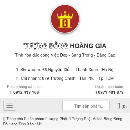
TƯỢNG ĐỒNG
HOÀNG GIA
Tinh hoa đúc đồng Việt: Đẹp - Sang Trọng - Đẳng Cấp
Showroom: 66 Nguyễn Xiển - Thanh Xuân - Hà Nội
Chi nhánh: 879 Trường Chinh - Tân Phú - Tp.HCM
-Khách hàng cá nhân-
-Dự án, bán buôn-
0912 417 168
0971 401 879
Toggle
(0)
navigation
Trang chủ
sản phẩm
tượng Phật
Tượng Phật Adida Bằng Đồng
Đỏ Hàng Tinh Xảo 1M1