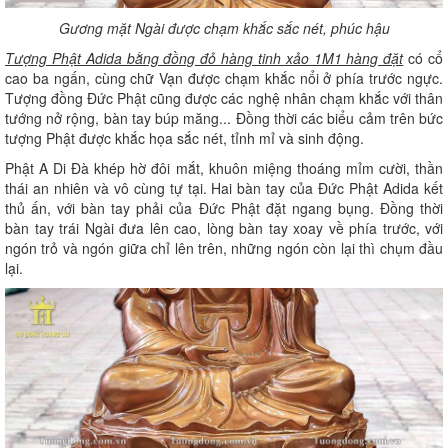
Gương mặt Ngài được chạm khắc sắc nét, phúc hậu
Tượng Phật Adida bằng đồng đỏ hàng tinh xảo 1M1 hàng đặt
có cổ
cao ba ngấn, cùng chữ Vạn được chạm khắc nổi ở phía trước ngực.
Tượng đồng Đức Phật cũng được các nghệ nhân chạm khắc với thân
tướng nở rộng, bàn tay búp măng... Đồng thời các biểu cảm trên bức
tượng Phật được khắc họa sắc nét, tỉnh mỉ và sinh động.
Phật A Di Đà khép hờ đôi mắt, khuôn miệng thoáng mỉm cười, thần
thái an nhiên và vô cùng tự tại. Hai bàn tay của Đức Phật Adida kết
thủ ấn, với bàn tay phải của Đức Phật đặt ngang bụng. Đồng thời
bàn tay trái Ngài đưa lên cao, lòng bàn tay xoay về phía trước, với
ngón trỏ và ngón giữa chỉ lên trên, những ngón còn lại thì chụm đầu
lại.