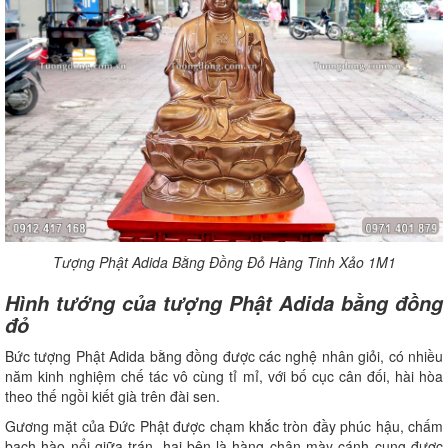
Tượng Phật Adida Bằng Đồng Đỏ Hàng Tinh Xảo 1M1
Hình tướng của tượng Phật Adida bằng đồng
đỏ
Bức tượng Phật Adida bằng đồng được các nghệ nhân giỏi, có nhiều
năm kinh nghiệm chế tác vô cùng tỉ mỉ, với bố cục cân đối, hài hòa
theo thế ngồi kiết già trên đài sen.
Gương mặt của Đức Phật được chạm khắc tròn đầy phúc hậu, chấm
bạch hào nổi giữa trán, hai bên là hàng chân mày cánh cung được