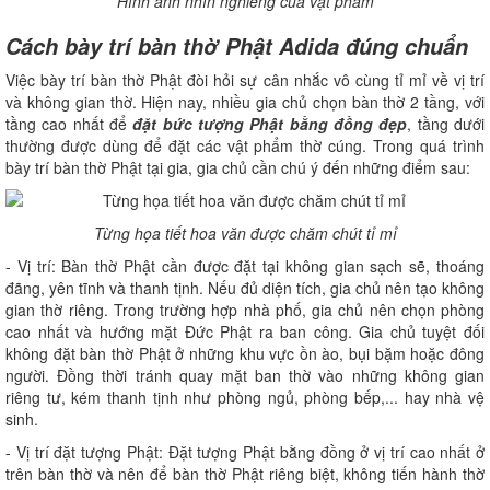
Hình ảnh nhìn nghiêng của vật phẩm
Cách bày trí bàn thờ Phật Adida đúng chuẩn
Việc bày trí bàn thờ Phật đòi hỏi sự cân nhắc vô cùng tỉ mỉ về vị trí
và không gian thờ. Hiện nay, nhiều gia chủ chọn bàn thờ 2 tầng, với
tầng cao nhất để
đặt bức tượng Phật bằng đồng đẹp
, tầng dưới
thường được dùng để đặt các vật phẩm thờ cúng. Trong quá trình
bày trí bàn thờ Phật tại gia, gia chủ cần chú ý đến những điểm sau:
Từng họa tiết hoa văn được chăm chút tỉ mỉ
- Vị trí: Bàn thờ Phật cần được đặt tại không gian sạch sẽ, thoáng
đãng, yên tĩnh và thanh tịnh. Nếu đủ diện tích, gia chủ nên tạo không
gian thờ riêng. Trong trường hợp nhà phố, gia chủ nên chọn phòng
cao nhất và hướng mặt Đức Phật ra ban công. Gia chủ tuyệt đối
không đặt bàn thờ Phật ở những khu vực ồn ào, bụi bặm hoặc đông
người. Đồng thời tránh quay mặt ban thờ vào những không gian
riêng tư, kém thanh tịnh như phòng ngủ, phòng bếp,... hay nhà vệ
sinh.
- Vị trí đặt tượng Phật: Đặt tượng Phật bằng đồng ở vị trí cao nhất ở
trên bàn thờ và nên để bàn thờ Phật riêng biệt, không tiến hành thờ