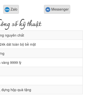
Zalo
Messenger
ông số kỹ thuật
ng nguyên chất
24k dát toàn bộ bề mặt
ứng
 vàng 9999 lỳ
 đựng hộp quà tặng