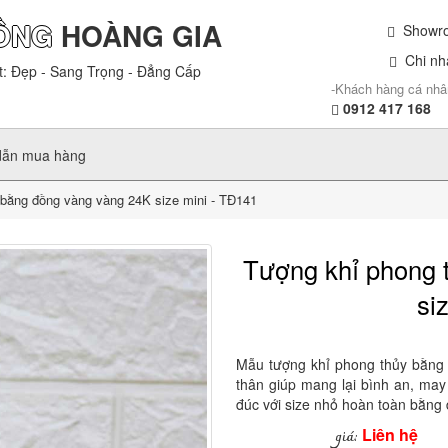
ỒNG
HOÀNG GIA
Showroo
Chi nhá
t: Đẹp - Sang Trọng - Đẳng Cấp
-Khách hàng cá nhâ
0912 417 168
dẫn mua hàng
bằng đồng vàng vàng 24K size mini - TĐ141
Tượng khỉ phong 
si
Mẫu tượng khỉ phong thủy bằng 
thân giúp mang lại bình an, may
đúc với size nhỏ hoàn toàn bằng 
Liên hệ
giá: