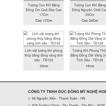
Tượng Con Khỉ Bằng
Tượng Con Khỉ Bằng
Đồng Ôm Quả Đào Cao
Đồng Nguyên Chất Ca
17Cm
20Cm
Cao 17Cm
Cao 20Cm
Linh vật tượng khỉ phong
Tượng Khỉ Phong Thủ
thủy bằng đồng vàng tinh
Bằng Đồng Dát Vàng 2
xảo - TĐ153
Tinh Xảo - TĐ128
10cm
15cm
CÔNG TY TNHH ĐÚC ĐỒNG MỸ NGHỆ HO
66 Nguyễn Xiển - Thanh Xuân - HN
879 Trường Chinh - Tây Thạnh - Tân Phú - HCM