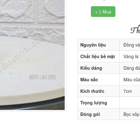
+
Mua

Th
Nguyên liệu
Đồng và
Chất liệu bề mặt
Vàng lá 
Kiểu dáng
Dáng đ
Màu sắc
Màu của
Kích thước
7cm
Trọng lượng
Đóng gói
Bọc xốp,