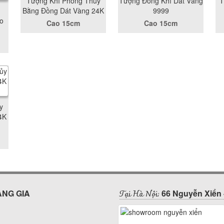
Tượng Khỉ Phong Thủy
Tượng Đồng Khỉ Dát Vàng
T
Bằng Đồng Dát Vàng 24K
9999
o
Cao 15cm
Cao 15cm
y
4K
Tại Hà Nội:
ÀNG GIA
66 Nguyễn Xiển 