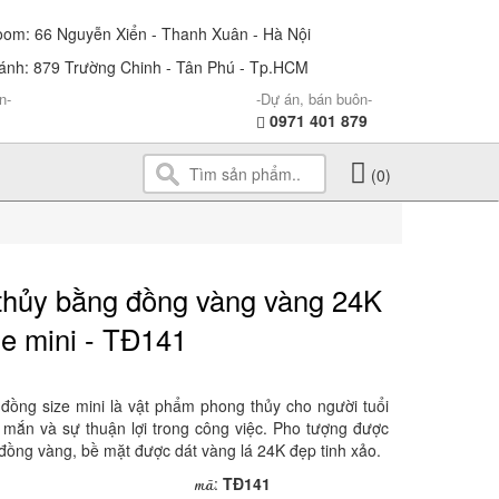
m: 66 Nguyễn Xiển - Thanh Xuân - Hà Nội
nh: 879 Trường Chinh - Tân Phú - Tp.HCM
n-
-Dự án, bán buôn-
0971 401 879
(0)
thủy bằng đồng vàng vàng 24K
ze mini - TĐ141
đồng size mini là vật phẩm phong thủy cho người tuổi
 mắn và sự thuận lợi trong công việc. Pho tượng được
đồng vàng, bề mặt được dát vàng lá 24K đẹp tinh xảo.
mã
:
TĐ141