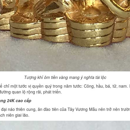
Tượng khỉ ôm tiền vàng mang ý nghĩa tài lộc
để chỉ một tước vị quyền quý trong năm tước: Công, hầu, bá, tử, na
ờng quan lộ rộng rãi, phát triển.
àng 24K cao cấp
h đại náo thiên cung, ăn đào tiên của Tây Vương Mẫu nên trở nên trườn
h niên giai lão.