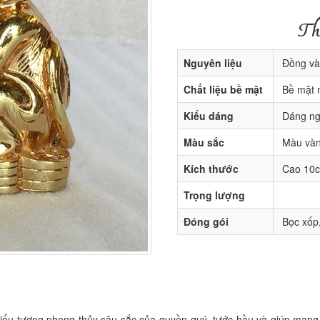
Th
Nguyên liệu
Đồng và
Chất liệu bề mặt
Bề mặt 
Kiểu dáng
Dáng ng
Màu sắc
Màu vàn
Kích thước
Cao 10
Trọng lượng
Đóng gói
Bọc xốp,
iểu tượng phong thủy sâu sắc của quyền quý, tước hầu và giúp mang lạ