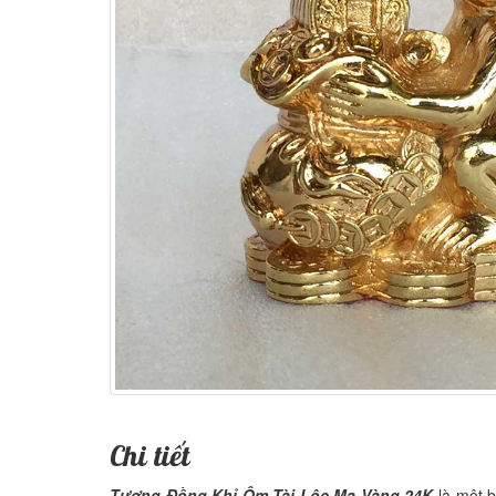
Chi tiết
Tượng Đồng Khỉ Ôm Tài Lộc Mạ Vàng 24K
là một b