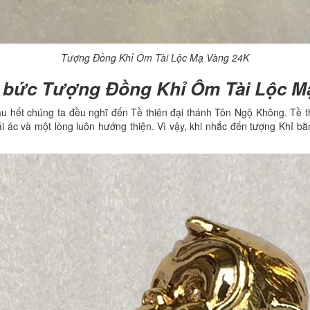
Tượng Đồng Khỉ Ôm Tài Lộc Mạ Vàng 24K
a bức Tượng Đồng Khỉ Ôm Tài Lộc M
u hết chúng ta đều nghĩ đến Tề thiên đại thánh Tôn Ngộ Không. Tề th
cái ác và một lòng luôn hướng thiện. Vì vậy, khi nhắc đến tượng Khỉ b