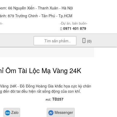
m: 66 Nguyễn Xiển - Thanh Xuân - Hà Nội
nh: 879 Trường Chinh - Tân Phú - Tp.HCM
n-
-Dự án, bán buôn-
0971 401 879
(0)
ỉ Ôm Tài Lộc Mạ Vàng 24K
Vàng 24K - Đồ Đồng Hoàng Gia khắc họa cực kỳ chân
g đến đôi tai đều hiện rất sống động của con khỉ.
mã
:
TĐ257
Zalo
Messenger