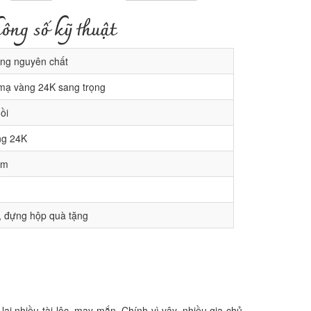
ông số kỹ thuật
ng nguyên chất
mạ vàng 24K sang trọng
ồi
g 24K
cm
 đựng hộp quà tặng
i nhiều tài lộc, may mắn. Chính vì vậy, nhiều gia chủ