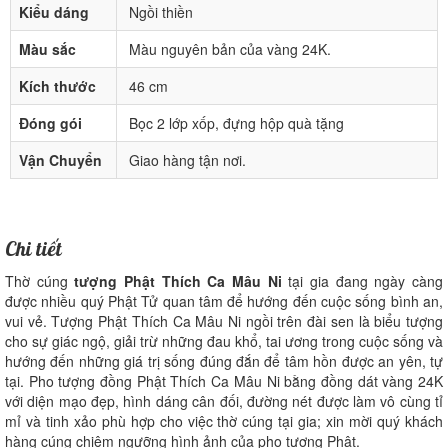
Kiểu dáng
Ngồi thiền
Màu sắc
Màu nguyên bản của vàng 24K.
Kích thước
46 cm
Đóng gói
Bọc 2 lớp xốp, đựng hộp quà tặng
Vận Chuyển
Giao hàng tận nơi.
Chi tiết
Thờ cúng
tượng Phật Thích Ca Mâu Ni
tại gia đang ngày càng
được nhiều quý Phật Tử quan tâm để hướng đến cuộc sống bình an,
vui vẻ. Tượng Phật Thích Ca Mâu Ni ngồi trên đài sen là biểu tượng
cho sự giác ngộ, giải trừ những đau khổ, tai ương trong cuộc sống và
hướng đến những giá trị sống đúng đắn để tâm hồn được an yên, tự
tại. Pho tượng đồng Phật Thích Ca Mâu Ni bằng đồng dát vàng 24K
với diện mạo đẹp, hình dáng cân đối, đường nét được làm vô cùng tỉ
mỉ và tinh xảo phù hợp cho việc thờ cúng tại gia; xin mời quý khách
hàng cúng chiêm ngưỡng hình ảnh của pho tượng Phật.