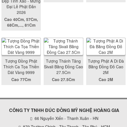
Đẹp Tinh Xảo - Mừng
Đại Lễ Phật Đản
2026
Cao 40Cm, 57Cm,
68Cm,..., 81Cm
Tượng Đồng Phật
Tượng Thánh Tăng
Tượng Phật A Di Đà
Thích Ca Tọa Thiền
Sivali Bằng Đồng Cao
Bằng Đồng Đỏ Cao
Dát Vàng 9999
27.5Cm
2M
Cao 77Cm
Cao 27.5Cm
Cao 2M
CÔNG TY TNHH ĐÚC ĐỒNG MỸ NGHỆ HOÀNG GIA
66 Nguyễn Xiển - Thanh Xuân - HN
879 Trường Chinh - Tây Thạnh - Tân Phú - HCM