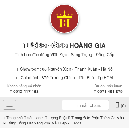
TƯỢNG ĐỒNG
HOÀNG GIA
Tinh hoa đúc đồng Việt: Đẹp - Sang Trọng - Đẳng Cấp
Showroom: 66 Nguyễn Xiển - Thanh Xuân - Hà Nội
Chi nhánh: 879 Trường Chinh - Tân Phú - Tp.HCM
-Khách hàng cá nhân-
-Dự án, bán buôn-
0912 417 168
0971 401 879
Toggle
(0)
navigation
Trang chủ
sản phẩm
tượng Phật
Tượng Đức Phật Thích Ca Mâu
Ni Bằng Đồng Dát Vàng 24K Mẫu Đẹp - TĐ220