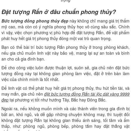
Đặt tượng Rắn ở đâu chuẩn phong thủy?
Bức tượng đồng phong thủy đẹp
này không chỉ mang giá trị thẩm
mỹ cao, mà còn có ý nghĩa phong thủy học vô cùng sâu sắc. Chính
vì vậy, việc chọn phương vị phù hợp để đặt tượng Rắn, để vật phẩm
phát huy hết giá trị phong thủy đóng một vai trò quan trọng.
Bạn có thể bài trí bức tượng Rắn phong thủy ở trong phòng khách,
nếu gia chủ muốn linh vật này bảo vệ, mang lại sự an toàn và bình
an cho cả gia đình bạn.
Để cho công việc luôn được thuận lợi, suôn sẻ, gia chủ nên đặt bức
tượng đồng này tại không gian phòng làm việc, đặt ở trên bàn làm
việc của chính mình là tốt nhất.
Để linh vật có thể phát huy hết giá trị phong thủy, thu hút tiền tài, và
may mắn, gia chủ nên
đặt bức tượng đồng Rắn tài lộc dát vàng 9999
đẹp
tại phương vị tốt như hướng Tây, Bắc hay Đông Bắc.
Ngoài ra, nếu không muốn mình và các thành viên trong gia đình bị
bất an, khó ngủ, và dễ gặp những chuyện không may, thì tuyệt đối
không đặt tượng Rắn tại không gian thiếu ánh sáng, tối tăm và ẩm
thấp, như: phòng ngủ, phòng bếp, phòng tắm hay đặt thẳng vật