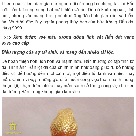
Theo quan niệm dân gian từ ngàn đời của ông bà chúng ta, thì Rắn
luôn tồn tại song song hai mặt thiện và ác. Dù nó khôn ngoan, tinh
anh, nhưng vẫn mang trong mình những đặc tính gian xảo, và hiểm
ác. Và dưới đây là ý nghĩa phong thủy học của bức tượng Rắn dát
vàng 9999.
=>>> Xem thêm:
99+ mẫu tượng đồng linh vật Rắn dát vàng
9999 cao cấp
Biểu tượng của sự tái sinh, và mang đến nhiều tài lộc.
Để hoàn thiện hơn, lớn hơn và mạnh hơn, Rắn thường có tập tính lột
da. Hình ảnh Rắn lột da của chính mình như đang giúp rũ bỏ những
điều cũ để hướng đến một cái mới, một điều tốt lành và nhiều may
mắn. Chính vì vậy, những gia chủ muốn công việc thêm hanh thông,
thuận lợi, nhận được nhiều may mắn suôn sẻ trong công việc thì nên
đặt tượng Rắn trong không gian làm việc.