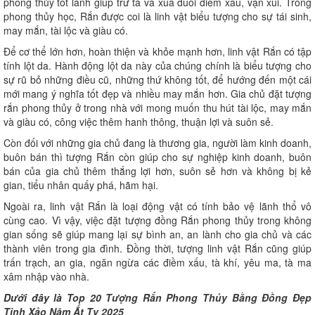
phong thủy tốt lành giúp trừ tà và xua đuổi điềm xấu, vận xui. Trong
phong thủy học, Rắn được coi là linh vật biểu tượng cho sự tái sinh,
may mắn, tài lộc và giàu có.
Để cơ thể lớn hơn, hoàn thiện và khỏe mạnh hơn, linh vật Rắn có tập
tính lột da. Hành động lột da này của chúng chính là biểu tượng cho
sự rũ bỏ những điều cũ, những thứ không tốt, để hướng đến một cái
mới mang ý nghĩa tốt đẹp và nhiều may mắn hơn. Gia chủ đặt tượng
rắn phong thủy ở trong nhà với mong muốn thu hút tài lộc, may mắn
và giàu có, công việc thêm hanh thông, thuận lợi và suôn sẻ.
Còn đối với những gia chủ đang là thương gia, người làm kinh doanh,
buôn bán thì tượng Rắn còn giúp cho sự nghiệp kinh doanh, buôn
bán của gia chủ thêm thắng lợi hơn, suôn sẻ hơn và không bị kẻ
gian, tiểu nhân quấy phá, hãm hại.
Ngoài ra, linh vật Rắn là loại động vật có tính bảo vệ lãnh thổ vô
cùng cao. Vì vậy, việc đặt tượng đồng Rắn phong thủy trong không
gian sống sẽ giúp mang lại sự bình an, an lành cho gia chủ và các
thành viên trong gia đình. Đồng thời, tượng linh vật Rắn cũng giúp
trấn trạch, an gia, ngăn ngừa các điềm xấu, tà khí, yêu ma, tà ma
xâm nhập vào nhà.
Dưới đây là
Top 20 Tượng Rắn Phong Thủy Bằng Đồng Đẹp
Tinh Xảo Năm Ất Tỵ 2025