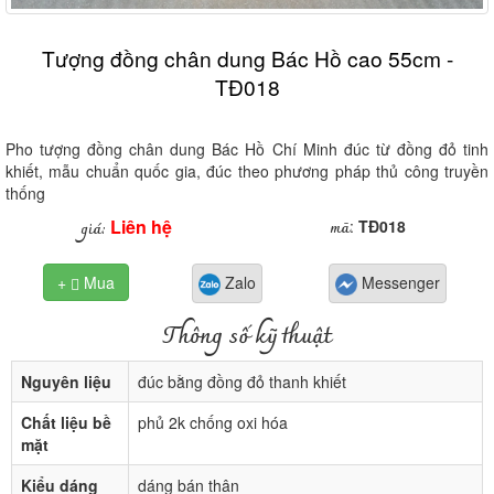
Tượng đồng chân dung Bác Hồ cao 55cm -
TĐ018
Pho tượng đồng chân dung Bác Hồ Chí Minh đúc từ đồng đỏ tinh
khiết, mẫu chuẩn quốc gia, đúc theo phương pháp thủ công truyền
thống
Liên hệ
mã
giá:
:
TĐ018
+
Mua
Zalo
Messenger

Thông số kỹ thuật
Nguyên liệu
đúc bằng đồng đỏ thanh khiết
Chất liệu bề
phủ 2k chống oxi hóa
mặt
Kiểu dáng
dáng bán thân