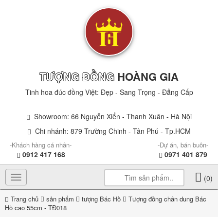
TƯỢNG ĐỒNG
HOÀNG GIA
Tinh hoa đúc đồng Việt: Đẹp - Sang Trọng - Đẳng Cấp
Showroom: 66 Nguyễn Xiển - Thanh Xuân - Hà Nội
Chi nhánh: 879 Trường Chinh - Tân Phú - Tp.HCM
-Khách hàng cá nhân-
-Dự án, bán buôn-
0912 417 168
0971 401 879
Toggle
(0)
navigation
Trang chủ
sản phẩm
tượng Bác Hồ
Tượng đồng chân dung Bác
Hồ cao 55cm - TĐ018