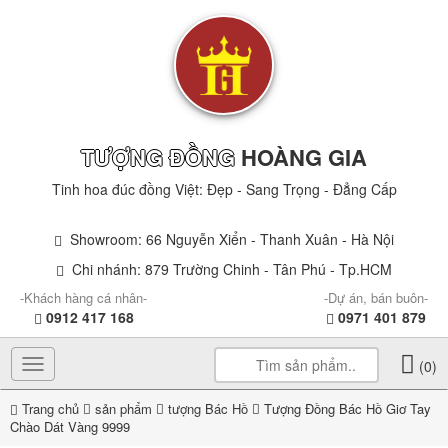
TƯỢNG ĐỒNG
HOÀNG GIA
Tinh hoa đúc đồng Việt: Đẹp - Sang Trọng - Đẳng Cấp
Showroom: 66 Nguyễn Xiển - Thanh Xuân - Hà Nội
Chi nhánh: 879 Trường Chinh - Tân Phú - Tp.HCM
-Khách hàng cá nhân-
-Dự án, bán buôn-
0912 417 168
0971 401 879
Toggle
(0)
navigation
Trang chủ
sản phẩm
tượng Bác Hồ
Tượng Đồng Bác Hồ Giơ Tay
Chào Dát Vàng 9999