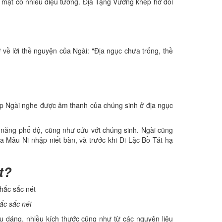
n mặt có nhiều diệu tướng. Địa Tạng Vương khép hờ đôi
 về lời thề nguyện của Ngài: "Địa ngục chưa trống, thề
iúp Ngài nghe được âm thanh của chúng sinh ở địa ngục
ả năng phổ độ, cũng như cứu vớt chúng sinh. Ngài cũng
Ca Mâu Ni nhập niết bàn, và trước khi Di Lặc Bồ Tát hạ
t?
ắc sắc nét
ểu dáng, nhiều kích thước cũng như từ các nguyên liệu