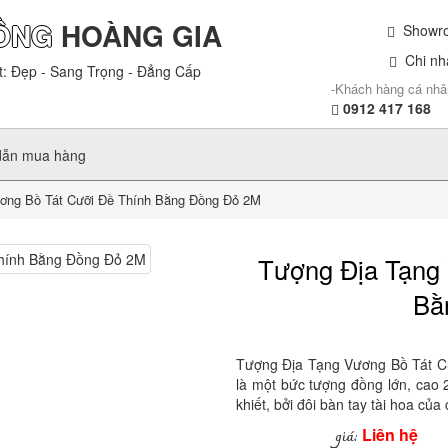
ỒNG
HOÀNG GIA
Showroo
Chi nhá
t: Đẹp - Sang Trọng - Đẳng Cấp
-Khách hàng cá nhâ
0912 417 168
dẫn mua hàng
ơng Bồ Tát Cưỡi Đề Thính Bằng Đồng Đỏ 2M
Tượng Địa Tạng 
Bằ
Tượng Địa Tạng Vương Bồ Tát C
là một bức tượng đồng lớn, cao
khiết, bởi đôi bàn tay tài hoa củ
Liên hệ
giá: