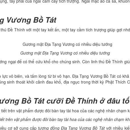
 bụng, tay phải của ngài cầm cây tích trượng. Ngài mặc áo cà sa, khuô
ng Vương Bồ Tát
thú Đề Thính với một tay kết ấn, một tay cầm tích trượng giúp gợi nhớ
Gương mặt Địa Tạng Vương có nhiều diệu tướng
ướng ngại để có thể cứu khổ cho chúng sinh. Còn linh thú Đề Thính g
áp lực vô biên, và tấm lòng từ bi vô hạn. Địa Tạng Vương Bồ Tát có kh
úng sinh thoát khỏi cảnh đau khổ, địa ngục trong thời kỳ Phật Thích 
ương Bồ Tát cưỡi Đề Thính ở đâu tố
tiết trên vật phẩm được đôi bàn tay tài hoa của các nghệ nhân chạm kh
nhiều cơ sở cung cấp
tượng đồng Địa Tạng Vương Bồ Tát
với nhiều ki