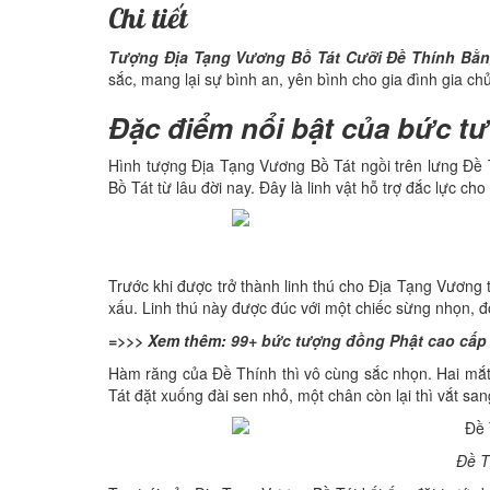
Chi tiết
Tượng Địa Tạng Vương Bồ Tát Cưỡi Đề Thính Bằ
sắc, mang lại sự bình an, yên bình cho gia đình gia chủ
Đặc điểm nổi bật của bức t
Hình tượng Địa Tạng Vương Bồ Tát ngồi trên lưng Đề 
Bồ Tát từ lâu đời nay. Đây là linh vật hỗ trợ đắc lực ch
Trước khi được trở thành linh thú cho Địa Tạng Vương 
xấu. Linh thú này được đúc với một chiếc sừng nhọn, đô
=>>> Xem thêm:
99+ bức tượng đồng Phật cao cấp g
Hàm răng của Đề Thính thì vô cùng sắc nhọn. Hai mắt 
Tát đặt xuống đài sen nhỏ, một chân còn lại thì vắt sa
Đề T