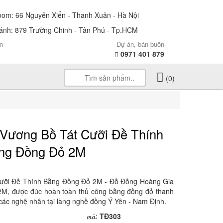
m: 66 Nguyễn Xiển - Thanh Xuân - Hà Nội
nh: 879 Trường Chinh - Tân Phú - Tp.HCM
n-
-Dự án, bán buôn-
0971 401 879
(0)
Vương Bồ Tát Cưỡi Đề Thính
ng Đồng Đỏ 2M
ưỡi Đề Thính Bằng Đồng Đỏ 2M - Đồ Đồng Hoàng Gia
 2M, được đúc hoàn toàn thủ công bằng đồng đỏ thanh
a các nghệ nhân tại làng nghề đồng Ý Yên - Nam Định.
mã
:
TĐ303