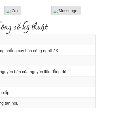
Zalo
Messenger
ông số kỹ thuật
ỏ
ng chống oxy hóa công nghệ 2K.
guyên bản của nguyên liệu đồng đỏ.
p xốp
g tận nơi.