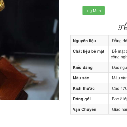
+
Mua

Th
Nguyên liệu
Đồng đỏ 
Chất liệu bề mặt
Bề mặt đ
công ngh
Kiểu dáng
Đúc nguy
Màu sắc
Màu vàn
Kích thước
Cao 47
Đóng gói
Bọc 2 lớ
Vận Chuyển
Giao hàn