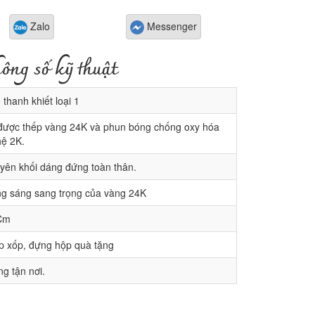
Zalo
Messenger
ông số kỹ thuật
thanh khiết loại 1
ược thếp vàng 24K và phun bóng chống oxy hóa
ệ 2K.
ên khối dáng đứng toàn thân.
g sáng sang trọng của vàng 24K
Cm
p xốp, đựng hộp quà tặng
g tận nơi.