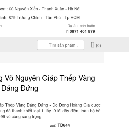
m: 66 Nguyễn Xiển - Thanh Xuân - Hà Nội
nh: 879 Trường Chinh - Tân Phú - Tp.HCM
n-
-Dự án, bán buôn-
0971 401 879
(0)
g Võ Nguyên Giáp Thếp Vàng
Dáng Đứng
áp Thếp Vàng Dáng Đứng - Đồ Đồng Hoàng Gia được
g đỏ thanh khiết loại 1, lấy từ lõi dây điện, toàn bộ bề
99 vô cùng sang trọng.
mã
:
TĐ644