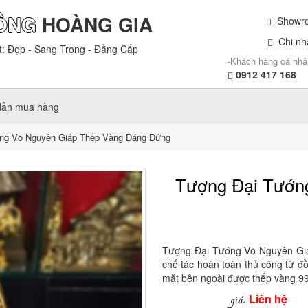
ỒNG
HOÀNG GIA
Showroo
Chi nhá
t: Đẹp - Sang Trọng - Đẳng Cấp
-Khách hàng cá nhâ
0912 417 168
dẫn mua hàng
ng Võ Nguyên Giáp Thếp Vàng Dáng Đứng
Tượng Đại Tướn
Tượng Đại Tướng Võ Nguyên Gi
chế tác hoàn toàn thủ công từ đồn
mặt bên ngoài được thếp vàng 99
Liên hệ
giá: