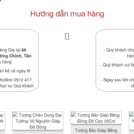
M
Hướng dẫn mua hàng
àng Gia tại
66
- Quý khách chọ
ường Chinh, Tân
hàn
a hàng
- Quý khách vui lò
ần kể cả ngày lễ
 hotline 0912 417
- Ngay sau khi nh
phục vụ Quý khách
c
Tượng Bác Giáp Bằng