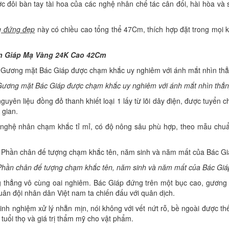
ôi bàn tay tài hoa của các nghệ nhân chế tác cân đối, hài hòa và sắ
g đứng đẹp
này có chiều cao tổng thể 47Cm, thích hợp đặt trong mọi k
n Giáp Mạ Vàng 24K Cao 42Cm
ương mặt Bác Giáp được chạm khắc uy nghiêm với ánh mắt nhìn thẳ
yên liệu đồng đỏ thanh khiết loại 1 lấy từ lõi dây điện, được tuyển 
 gian.
 nghệ nhân chạm khắc tỉ mỉ, có độ nông sâu phù hợp, theo mẫu chuẩn
Phần chân đế tượng chạm khắc tên, năm sinh và năm mất của Bác Giá
hẳng vô cùng oai nghiêm. Bác Giáp đứng trên một bục cao, gương m
ân đội nhân dân Việt nam ta chiến đấu với quân dịch.
nh nghiệm xử lý nhẵn mịn, nói không với vết nứt rỗ, bề ngoài được t
tuổi thọ và giá trị thẩm mỹ cho vật phẩm.