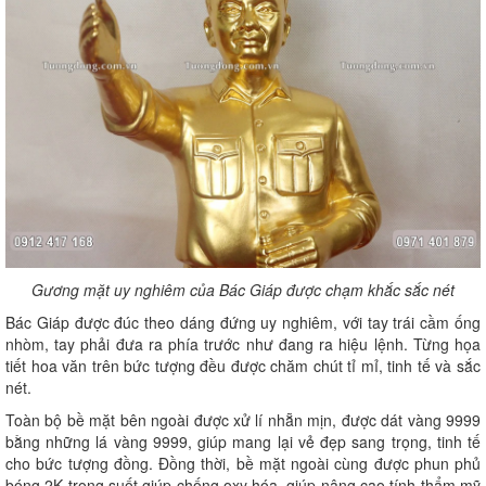
Gương mặt uy nghiêm của Bác Giáp được chạm khắc sắc nét
Bác Giáp được đúc theo dáng đứng uy nghiêm, với tay trái cầm ống
nhòm, tay phải đưa ra phía trước như đang ra hiệu lệnh. Từng họa
tiết hoa văn trên bức tượng đều được chăm chút tỉ mỉ, tinh tế và sắc
nét.
Toàn bộ bề mặt bên ngoài được xử lí nhẵn mịn, được dát vàng 9999
bằng những lá vàng 9999, giúp mang lại vẻ đẹp sang trọng, tinh tế
cho bức tượng đồng. Đồng thời, bề mặt ngoài cùng được phun phủ
bóng 2K trong suốt giúp chống oxy hóa, giúp nâng cao tính thẩm mỹ