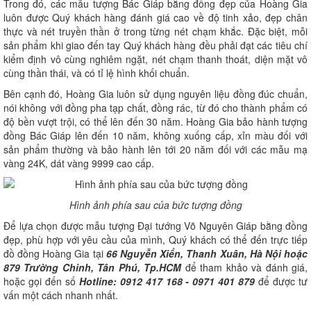
Trong đó, các mẫu tượng Bác Giáp bằng đồng đẹp của Hoàng Gia
luôn được Quý khách hàng đánh giá cao về độ tinh xảo, đẹp chân
thực và nét truyền thần ở trong từng nét chạm khắc. Đặc biệt, mỗi
sản phẩm khi giao đến tay Quý khách hàng đều phải đạt các tiêu chí
kiểm định vô cùng nghiêm ngặt, nét chạm thanh thoát, diện mặt vô
cùng thần thái, và có tỉ lệ hình khối chuẩn.
Bên cạnh đó, Hoàng Gia luôn sử dụng nguyên liệu đồng đúc chuẩn,
nói không với đồng pha tạp chất, đồng rác, từ đó cho thành phẩm có
độ bền vượt trội, có thể lên đến 30 năm. Hoàng Gia bảo hành tượng
đồng Bác Giáp lên đến 10 năm, không xuống cấp, xỉn màu đối với
sản phẩm thường và bảo hành lên tới 20 năm đối với các mẫu mạ
vàng 24K, dát vàng 9999 cao cấp.
Hình ảnh phía sau của bức tượng đồng
Để lựa chọn được mẫu tượng Đại tướng Võ Nguyên Giáp bằng đồng
đẹp, phù hợp với yêu cầu của mình, Quý khách có thể đến trực tiếp
đồ đồng Hoàng Gia tại
66 Nguyễn Xiển, Thanh Xuân, Hà Nội hoặc
879 Trường Chinh, Tân Phú, Tp.HCM
để tham khảo và đánh giá,
hoặc gọi đến số
Hotline: 0912 417 168 - 0971 401 879
để được tư
vấn một cách nhanh nhất.