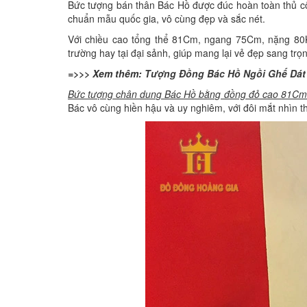
Bức tượng bán thân Bác Hồ được đúc hoàn toàn thủ côn
chuẩn mẫu quốc gia, vô cùng đẹp và sắc nét.
Với chiều cao tổng thể 81Cm, ngang 75Cm, nặng 80K
trường hay tại đại sảnh, giúp mang lại vẻ đẹp sang trọn
=>>> Xem thêm:
Tượng Đồng Bác Hồ Ngồi Ghế Dát
Bức tượng chân dung Bác Hồ bằng đồng đỏ cao 81Cm
Bác vô cùng hiền hậu và uy nghiêm, với đôi mắt nhìn t