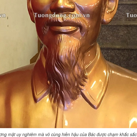
ng mặt uy nghiêm mà vô cùng hiền hậu của Bác được chạm khắc sắc