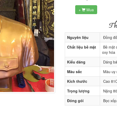
+
Mua

Th
Nguyên liệu
Đồng đỏ 
Chất liệu bề mặt
Bề mặt 
oxy hóa
Kiểu dáng
Dáng bá
Màu sắc
Màu uy n
Kích thước
Cao 81C
Trọng lượng
Nặng 80
Đóng gói
Bọc xốp,