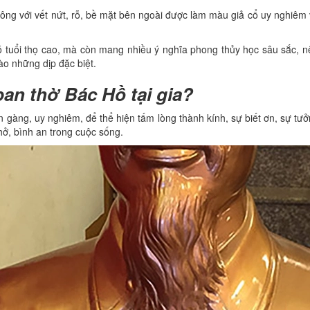
ông với vết nứt, rỗ, bề mặt bên ngoài được làm màu giả cổ uy nghiê
 tuổi thọ cao, mà còn mang nhiều ý nghĩa phong thủy học sâu sắc, 
ào những dịp đặc biệt.
 ban thờ Bác Hồ tại gia?
 gàng, uy nghiêm, để thể hiện tấm lòng thành kính, sự biết ơn, sự tư
hở, bình an trong cuộc sống.