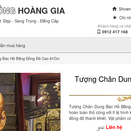
ỒNG
HOÀNG GIA
Showro
Chi nh
t: Đẹp - Sang Trọng - Đẳng Cấp
-Khách hàng cá nhâ
0912 417 168
dẫn mua hàng
g Bác Hồ Bằng Đồng Đỏ Cao 81Cm
Tượng Chân Dun
Tượng Chân Dung Bác Hồ Bằng
hoàn toàn thủ công với tỉ lệ hình
đồng đỏ thanh khiết. Vật phẩm c
Liên hệ
giá: