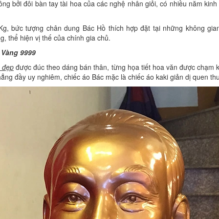
g bởi đôi bàn tay tài hoa của các nghệ nhân giỏi, có nhiều năm kinh n
g, bức tượng chân dung Bác Hồ thích hợp đặt tại những không gian 
g, thể hiện vị thế của chính gia chủ.
 Vàng 9999
 đẹp
được đúc theo dáng bán thân, từng họa tiết hoa văn được chạm kh
hẳng đầy uy nghiêm, chiếc áo Bác mặc là chiếc áo kaki giản dị quen th