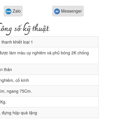
Zalo
Messenger
ông số kỹ thuật
thanh khiết loại 1
được làm màu uy nghiêm và phủ bóng 2K chống
n thân
ghiêm, cổ kính
m, ngang 75Cm.
Kg.
 đựng hộp quà tặng