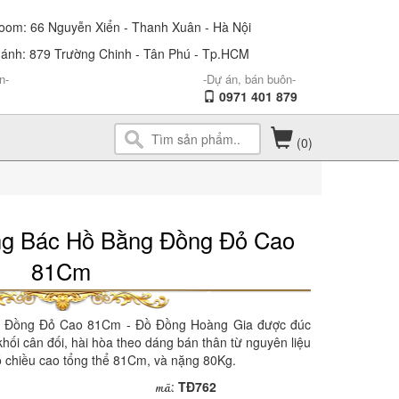
om: 66 Nguyễn Xiển - Thanh Xuân - Hà Nội
ánh: 879 Trường Chinh - Tân Phú - Tp.HCM
n-
-Dự án, bán buôn-
0971 401 879
(0)
g Bác Hồ Bằng Đồng Đỏ Cao
81Cm
 Đồng Đỏ Cao 81Cm - Đồ Đồng Hoàng Gia được đúc
 khối cân đối, hài hòa theo dáng bán thân từ nguyên liệu
ó chiều cao tổng thể 81Cm, và nặng 80Kg.
mã
:
TĐ762