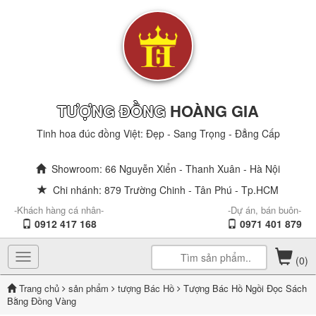
TƯỢNG ĐỒNG
HOÀNG GIA
Tinh hoa đúc đồng Việt: Đẹp - Sang Trọng - Đẳng Cấp
Showroom: 66 Nguyễn Xiển - Thanh Xuân - Hà Nội
Chi nhánh: 879 Trường Chinh - Tân Phú - Tp.HCM
-Khách hàng cá nhân-
-Dự án, bán buôn-
0912 417 168
0971 401 879
Toggle
(0)
navigation
Trang chủ
sản phẩm
tượng Bác Hồ
Tượng Bác Hồ Ngồi Đọc Sách
Bằng Đồng Vàng