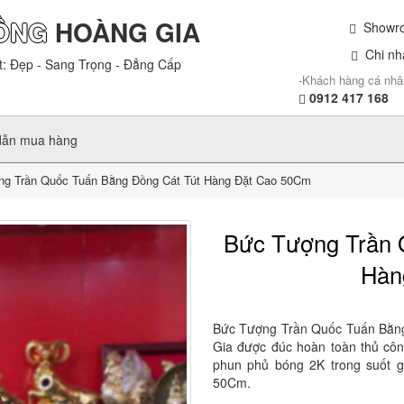
ỒNG
HOÀNG GIA
Showroo
Chi nhá
t: Đẹp - Sang Trọng - Đẳng Cấp
-Khách hàng cá nhâ
0912 417 168
dẫn mua hàng
g Trần Quốc Tuấn Bằng Đồng Cát Tút Hàng Đặt Cao 50Cm
Bức Tượng Trần 
Hàn
Bức Tượng Trần Quốc Tuấn Bằn
Gia được đúc hoàn toàn thủ côn
phun phủ bóng 2K trong suốt g
50Cm.