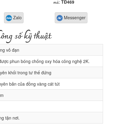
mã
:
TĐ469
Zalo
Messenger
ông số kỹ thuật
ng vỏ đạn
được phun bóng chống oxy hóa công nghệ 2K.
ên khối trong tư thế đứng
ên bản của đồng vàng cát tút
cm
g tận nơi.