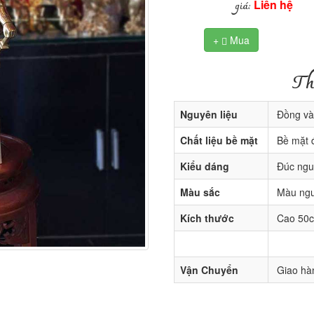
Liên hệ
giá:
+
Mua

Th
Nguyên liệu
Đồng và
Chất liệu bề mặt
Bề mặt 
Kiểu dáng
Đúc nguy
Màu sắc
Màu nguy
Kích thước
Cao 50
Vận Chuyển
Giao hàn