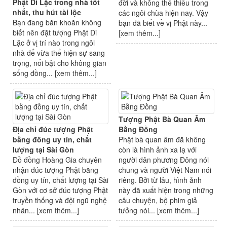
Phật Di Lặc trong nhà tốt
đời và không thể thiếu trong
nhất, thu hút tài lộc
các ngôi chùa hiện nay. Vậy
Bạn đang băn khoăn không
bạn đã biết về vị Phật này...
biết nên đặt tượng Phật Di
[
xem thêm...
]
Lặc ở vị trí nào trong ngôi
nhà để vừa thể hiện sự sang
trọng, nổi bật cho không gian
sống đồng... [
xem thêm...
]
Tượng Phật Bà Quan Âm
Địa chỉ đúc tượng Phật
Bằng Đồng
bằng đồng uy tín, chất
Phật bà quan âm đã không
lượng tại Sài Gòn
còn là hình ảnh xa lạ với
Đồ đồng Hoàng Gia chuyên
người dân phương Đông nói
nhận đúc tượng Phật bằng
chung và người Việt Nam nói
đồng uy tín, chất lượng tại Sài
riêng. Bởi từ lâu, hình ảnh
Gòn với cơ sở đúc tượng Phật
này đã xuất hiện trong những
truyền thống và đội ngũ nghệ
câu chuyện, bộ phim giả
nhân... [
xem thêm...
]
tưởng nói... [
xem thêm...
]