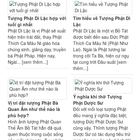
Tượng Phật Di Lặc hợp với
Tìm hiểu về Tượng Phật Di
tuổi gì nhất
Lặc
Phật Di Lặc là vị Phật sẽ xuất
Phật Di Lặc là một vị Bồ Tát
hiện trên trái đất, thay Phật
được biết đến sau Đức Phật
Thích Ca Mâu Ni giáo hóa
Thích Ca Mâu Ni (Phật Như
chúng sinh, giảng dạy, truyền
Lai). Ngài là Phật tương lai
bá Phật Pháp. Hiện nay,
trong cõi Ta Bà, hiện cư ngụ
Ngài... [
xem thêm...
]
tại cung trời Đâu-suất [
xem
thêm...
]
Ý nghĩa khi thờ Tượng
Vị trí đặt tượng Phật Bà
Phật Dược Sư
Quan Âm như thế nào là
Đối với mỗi loại tượng Phật
phù hợp?
đều mang ý nghĩa đặc biệt,
Hình ảnh tượng Phật Quan
tượng Đức Phật Dược Sư
Thế Âm Bồ Tát hẳn đã quá
cũng vậy. Thỉnh tượng Phật
quen thuộc trong cuộc sống
Dược Sư có tác dụng tiêu trừ