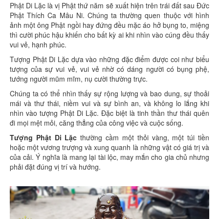
Phật Di Lặc là vị Phật thứ năm sẽ xuất hiện trên trái đất sau Đức
Phật Thích Ca Mâu Ni. Chúng ta thường quen thuộc với hình
ảnh một ông Phật ngồi hay đứng đều mặc áo hở bụng to, miệng
thì cười phúc hậu khiến cho bất kỳ ai khi nhìn vào cúng đều thấy
vui vẻ, hạnh phúc.
Tượng Phật Di Lặc dựa vào những đặc điểm được coi như biểu
tượng của sự vui vẻ, vui vẻ nhờ có dáng người có bụng phệ,
tướng người mũm mĩm, nụ cười thường trực.
Chúng ta có thể nhìn thấy sự rộng lượng và bao dung, sự thoải
mái và thư thái, niềm vui và sự bình an, và không lo lắng khi
nhìn vào tượng Phật Di Lặc. Đặc biệt là tinh thần thư thái quên
đi mọi mệt mỏi, căng thẳng của công việc và cuộc sống.
Tượng Phật Di Lặc
thường cầm một thỏi vàng, một túi tiền
hoặc một vương trượng và xung quanh là những vật có giá trị và
của cải. Ý nghĩa là mang lại tài lộc, may mắn cho gia chủ nhưng
phải đặt đúng vị trí và hướng.