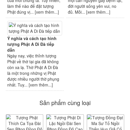
của mỗi chúng ta. Tuy nhiên,
mọi căn nguyên gây bệnh tật,
làm thế nào để đặt tượng
đời người sống yên vui, no
Phật đúng vị... [
xem thêm...
]
đủ. Mỗi... [
xem thêm...
]
Ý nghĩa và cách tạo hình
tượng Phật A Di Đà tiếp
dẫn
Ngày nay, việc thỉnh tượng
Phật về thờ tại gia đã không
còn xa lạ. Thờ Phật A Di Đà
là một trong những vị Phật
được nhiều người thờ phụng
nhất. Tuy... [
xem thêm...
]
Sản phẩm cùng loại