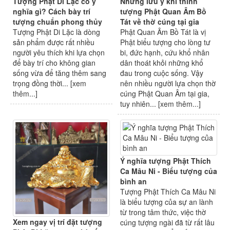
Tượng Phật Di Lặc có ý
Những lưu ý khi thỉnh
nghĩa gì? Cách bày trí
tượng Phật Quan Âm Bồ
tượng chuẩn phong thủy
Tát về thờ cúng tại gia
Tượng Phật Di Lặc là dòng
Phật Quan Âm Bồ Tát là vị
sản phẩm được rất nhiều
Phật biểu tượng cho lòng tư
người yêu thích khi lựa chọn
bi, đức hạnh, cứu khổ nhân
để bày trí cho không gian
dân thoát khỏi những khổ
sống vừa để tăng thêm sang
đau trong cuộc sống. Vậy
trọng đồng thời... [
xem
nên nhiều người lựa chọn thờ
thêm...
]
cúng Phật Quan Âm tại gia,
tuy nhiên... [
xem thêm...
]
Ý nghĩa tượng Phật Thích
Ca Mâu Ni - Biểu tượng của
bình an
Tượng Phật Thích Ca Mâu Ni
là biểu tượng của sự an lành
từ trong tâm thức, việc thờ
Xem ngay vị trí đặt tượng
cúng tượng ngài đã từ rất lâu