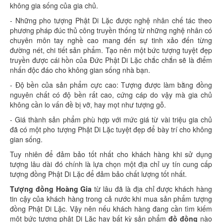
không gia sống của gia chủ.
- Những pho tượng Phật Di Lặc được nghệ nhân chế tác theo
phương pháp đúc thủ công truyền thống từ những nghệ nhân có
chuyên môn tay nghề cao mang đến sự tinh xảo đến từng
đường nét, chi tiết sản phẩm. Tạo nên một bức tượng tuyệt đẹp
truyền được cái hồn của Đức Phật Di Lặc chắc chắn sẽ là điểm
nhấn độc đáo cho không gian sống nhà bạn.
- Độ bền của sản phẩm cực cao: Tượng được làm bằng đồng
nguyên chất có độ bền rất cao, cứng cáp do vậy mà gia chủ
không cần lo vấn đề bị vỡ, hay mọt như tượng gỗ.
- Giá thành sản phẩm phù hợp với mức giá từ vài triệu gia chủ
đã có một pho tượng Phật Di Lặc tuyệt đẹp để bày trí cho không
gian sống.
Tuy nhiên để đảm bảo tốt nhất cho khách hàng khi sử dụng
tượng lâu dài đó chính là lựa chọn một địa chỉ uy tín cung cấp
tượng đồng Phật Di Lặc để đảm bảo chất lượng tốt nhất.
Tượng đồng Hoàng Gia
từ lâu đã là địa chỉ được khách hàng
tin cậy của khách hàng trong cả nước khi mua sản phẩm tượng
đồng Phật Di Lặc. Vậy nên nếu khách hàng đang cần tìm kiếm
một bức tượng phật Di Lặc hay bất kỳ sản phẩm
đồ đồng
nào