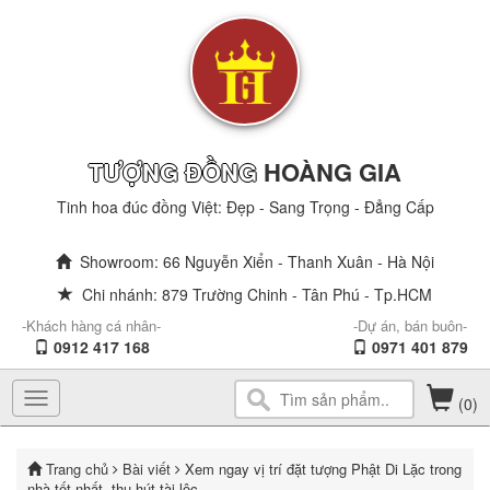
TƯỢNG ĐỒNG
HOÀNG GIA
Tinh hoa đúc đồng Việt: Đẹp - Sang Trọng - Đẳng Cấp
Showroom: 66 Nguyễn Xiển - Thanh Xuân - Hà Nội
Chi nhánh: 879 Trường Chinh - Tân Phú - Tp.HCM
-Khách hàng cá nhân-
-Dự án, bán buôn-
0912 417 168
0971 401 879
Toggle
(0)
navigation
Trang chủ
Bài viết
Xem ngay vị trí đặt tượng Phật Di Lặc trong
nhà tốt nhất, thu hút tài lộc