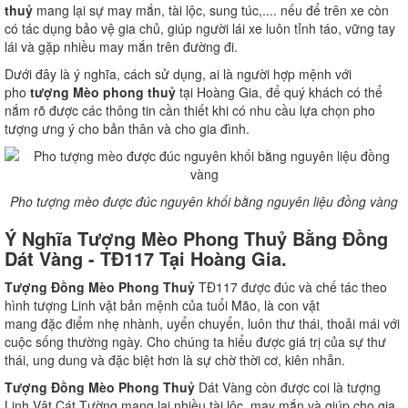
thuỷ
mang lại sự may mắn, tài lộc, sung túc,.... nếu để trên xe còn
có tác dụng bảo vệ gia chủ, giúp người lái xe luôn tỉnh táo, vững tay
lái và gặp nhiều may mắn trên đường đi.
Dưới đây là ý nghĩa, cách sử dụng, ai là người hợp mệnh với
pho
tượng Mèo phong thuỷ
tại Hoàng Gia, để quý khách có thể
nắm rõ được các thông tin cần thiết khi có nhu cầu lựa chọn pho
tượng ưng ý cho bản thân và cho gia đình.
Pho tượng mèo được đúc nguyên khối bằng nguyên liệu đồng vàng
Ý Nghĩa Tượng Mèo Phong Thuỷ Bằng Đồng
Dát Vàng - TĐ117 Tại Hoàng Gia.
Tượng Đồng Mèo Phong Thuỷ
TĐ117 được đúc và chế tác theo
hình tượng Linh vật bản mệnh của tuổi Mão, là con vật
mang đặc điểm nhẹ nhành, uyển chuyển, luôn thư thái, thoải mái với
cuộc sống thường ngày. Cho chúng ta hiểu được giá trị của sự thư
thái, ung dung và đặc biệt hơn là sự chờ thời cơ, kiên nhẫn.
Tượng Đồng Mèo Phong Thuỷ
Dát Vàng còn được coi là tượng
Linh Vật Cát Tường mang lại nhiều tài lộc, may mắn và giúp cho gia