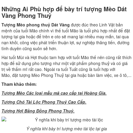
Những Ai Phù hợp để bày trí tượng Mèo Dát
Vàng Phong Thuỷ
Tượng Mèo phong thuỷ Dát Vàng
được đúc theo Linh Vật bản
mệnh của tuổi Mão chính vì thế tuổi Mão là tuổi phù hợp nhất để đặt
tượng tại gia hoặc để trên e oto sẽ mang lại nhiều may mắn, tai qua
nạn khỏi, công việc phát triển thuận lợi, sự nghiệp thăng tiến, đường
tình duyên cũng suôn sẻ hơn.
Hai tuổi Mùi và Hợi thuộc tam hợp với tuổi Mão thế nên cũng rất thích
hợp để sử dụng pho tượng như một vật phẩm phong thuỷ và có giá
trị về thẩm mĩ rất cao. Ngoài ra tuổi Tuất cũng là tuổi hợp với
Mão, đặt tượng Mèo Phong Thuỷ tại gia hoặc bàn làm việc, xe ô tô,...
Tham khảo thêm:
Tượng Mèo Các loại mẫu mã cao cấp tại Hoàng Gia.
Tượng Chó Tài Lộc Phong Thuỷ Cao Cấp.
Tượng Hợi Bằng Đồng Phong Thuỷ.
Ý nghĩa khi bày trí tượng mèo tài lộc tại gia