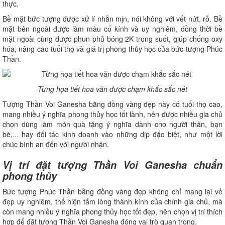
thực.
Bề mặt bức tượng được xử lí nhẵn mịn, nói không với vết nứt, rỗ. Bề
mặt bên ngoài được làm màu cổ kính và uy nghiêm, đồng thời bề
mặt ngoài cùng được phun phủ bóng 2K trong suốt, giúp chống oxy
hóa, nâng cao tuổi thọ và giá trị phong thủy học của bức tượng Phúc
Thần.
Từng họa tiết hoa văn được chạm khắc sắc nét
Tượng Thần Voi Ganesha bằng đồng vàng đẹp này có tuổi thọ cao,
mang nhiều ý nghĩa phong thủy học tốt lành, nên được nhiều gia chủ
chọn dùng làm món quà tặng ý nghĩa dành cho người thân, bạn
bè,... hay đối tác kinh doanh vào những dịp đặc biệt, như một lời
chúc bình an đến với người nhận.
Vị trí đặt tượng Thần Voi Ganesha chuẩn
phong thủy
Bức tượng Phúc Thần bằng đồng vàng đẹp không chỉ mang lại vẻ
đẹp uy nghiêm, thể hiện tấm lòng thành kính của chính gia chủ, mà
còn mang nhiều ý nghĩa phong thủy học tốt đẹp, nên chọn vị trí thích
hợp để đặt tượng Thần Voi Ganesha đóng vai trò quan trọng.