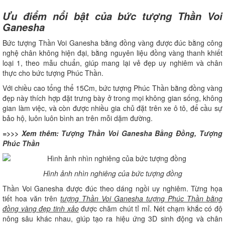
Ưu điểm nổi bật của bức tượng Thần Voi
Ganesha
Bức tượng Thần Voi Ganesha bằng đồng vàng được đúc bằng công
nghệ chân không hiện đại, bằng nguyên liệu đồng vàng thanh khiết
loại 1, theo mẫu chuẩn, giúp mang lại vẻ đẹp uy nghiêm và chân
thực cho bức tượng Phúc Thần.
Với chiều cao tổng thể 15Cm, bức tượng Phúc Thần bằng đồng vàng
đẹp này thích hợp đặt trưng bày ở trong mọi không gian sống, không
gian làm việc, và còn được nhiều gia chủ đặt trên xe ô tô, để cầu sự
bảo hộ, luôn luôn bình an trên mỗi dặm đường.
=>>> Xem thêm:
Tượng Thần Voi Ganesha Bằng Đồng, Tượng
Phúc Thần
Hình ảnh nhìn nghiêng của bức tượng đồng
Thần Voi Ganesha được đúc theo dáng ngồi uy nghiêm. Từng họa
tiết hoa văn trên
tượng Thần Voi Ganesha tượng Phúc Thần bằng
đồng vàng đẹp tinh xảo
được chăm chút tỉ mỉ. Nét chạm khắc có độ
nông sâu khác nhau, giúp tạo ra hiệu ứng 3D sinh động và chân