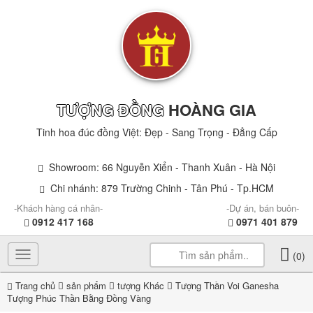
TƯỢNG ĐỒNG
HOÀNG GIA
Tinh hoa đúc đồng Việt: Đẹp - Sang Trọng - Đẳng Cấp
Showroom: 66 Nguyễn Xiển - Thanh Xuân - Hà Nội
Chi nhánh: 879 Trường Chinh - Tân Phú - Tp.HCM
-Khách hàng cá nhân-
-Dự án, bán buôn-
0912 417 168
0971 401 879
Toggle
(0)
navigation
Trang chủ
sản phẩm
tượng Khác
Tượng Thần Voi Ganesha
Tượng Phúc Thần Bằng Đồng Vàng