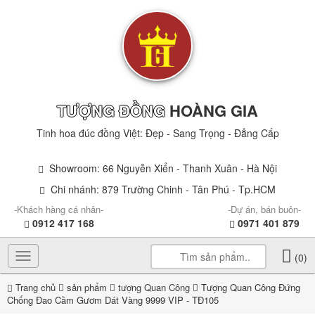
TƯỢNG ĐỒNG
HOÀNG GIA
Tinh hoa đúc đồng Việt: Đẹp - Sang Trọng - Đẳng Cấp
Showroom: 66 Nguyễn Xiển - Thanh Xuân - Hà Nội
Chi nhánh: 879 Trường Chinh - Tân Phú - Tp.HCM
-Khách hàng cá nhân-
-Dự án, bán buôn-
0912 417 168
0971 401 879
Toggle
(0)
navigation
Trang chủ
sản phẩm
tượng Quan Công
Tượng Quan Công Đứng
Chống Đao Cầm Gươm Dát Vàng 9999 VIP - TĐ105